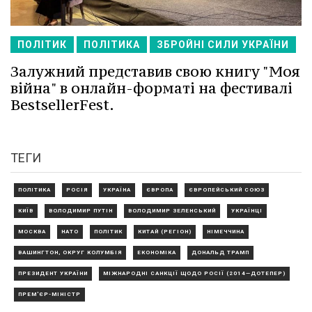
ПОЛІТИК
ПОЛІТИКА
ЗБРОЙНІ СИЛИ УКРАЇНИ
Залужний представив свою книгу "Моя
війна" в онлайн-форматі на фестивалі
BestsellerFest.
ТЕГИ
ПОЛІТИКА
РОСІЯ
УКРАЇНА
ЄВРОПА
ЄВРОПЕЙСЬКИЙ СОЮЗ
КИЇВ
ВОЛОДИМИР ПУТІН
ВОЛОДИМИР ЗЕЛЕНСЬКИЙ
УКРАЇНЦІ
МОСКВА
НАТО
ПОЛІТИК
КИТАЙ (РЕГІОН)
НІМЕЧЧИНА
ВАШИНГТОН, ОКРУГ КОЛУМБІЯ
ЕКОНОМІКА
ДОНАЛЬД ТРАМП
ПРЕЗИДЕНТ УКРАЇНИ
МІЖНАРОДНІ САНКЦІЇ ЩОДО РОСІЇ (2014—ДОТЕПЕР)
ПРЕМ'ЄР-МІНІСТР