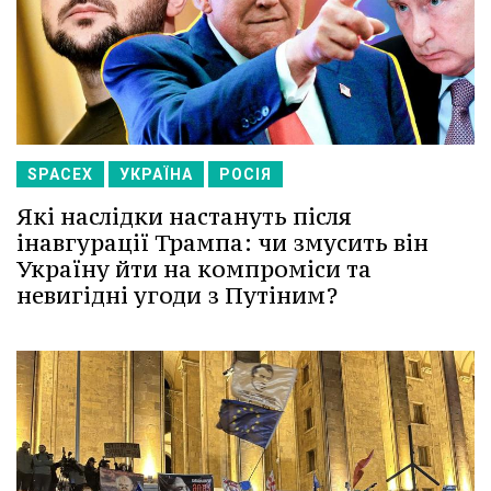
SPACEX
УКРАЇНА
РОСІЯ
Які наслідки настануть після
інавгурації Трампа: чи змусить він
Україну йти на компроміси та
невигідні угоди з Путіним?