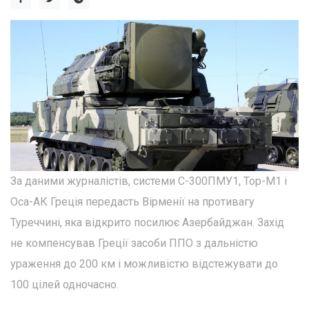
За даними журналістів, системи С-300ПМУ1, Тор-М1 і
Оса-АК Греція передасть Вірменії на противагу
Туреччині, яка відкрито посилює Азербайджан. Захід
не компенсував Греції засоби ППО з дальністю
ураження до 200 км і можливістю відстежувати до
100 цілей одночасно.