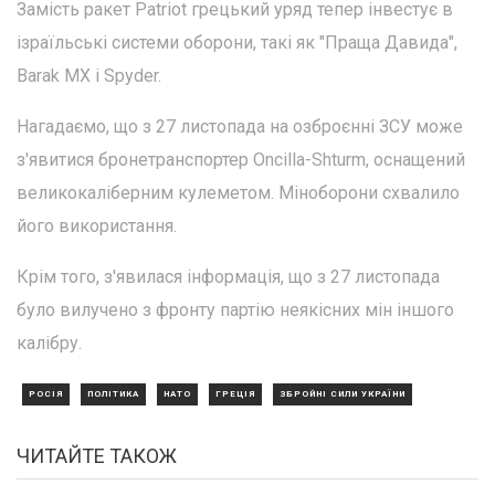
Замість ракет Patriot грецький уряд тепер інвестує в
ізраїльські системи оборони, такі як "Праща Давида",
Barak MX і Spyder.
Нагадаємо, що з 27 листопада на озброєнні ЗСУ може
з'явитися бронетранспортер Oncilla-Shturm, оснащений
великокаліберним кулеметом. Міноборони схвалило
його використання.
Крім того, з'явилася інформація, що з 27 листопада
було вилучено з фронту партію неякісних мін іншого
калібру.
РОСІЯ
ПОЛІТИКА
НАТО
ГРЕЦІЯ
ЗБРОЙНІ СИЛИ УКРАЇНИ
ЧИТАЙТЕ ТАКОЖ