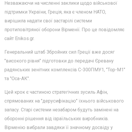
Незважаючи на численні заклики щодо військової
підтримки України, Греція, яка є членом НАТО,
вирішила надати свої застарілі системи
протиповітряної оборони Вірменії. Про це повідомляє
сайт Enikos.gr.
Генеральний штаб Збройних сил Греції вже досяг
"високого рівня" підготовки до передачі Єревану
радянських зенітних комплексів С-300ПМУ1, "Тор-М1"
та "Оса-АК".
Цей крок є частиною стратегічних зусиль Афін,
спрямованих на "дерусифікацію" їхнього військового
запасу. Старі системи незабаром будуть замінені на
оборонні рішення від ізраїльських виробників.
Вірменію вибрали завдяки її значному досвіду у