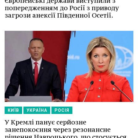
Європейські держави виступили з
попередженням до Росії з приводу
загрози анексії Південної Осетії.
КИЇВ
УКРАЇНА
РОСІЯ
У Кремлі панує серйозне
занепокоєння через резонансне
рішення Навроцького, що стосується