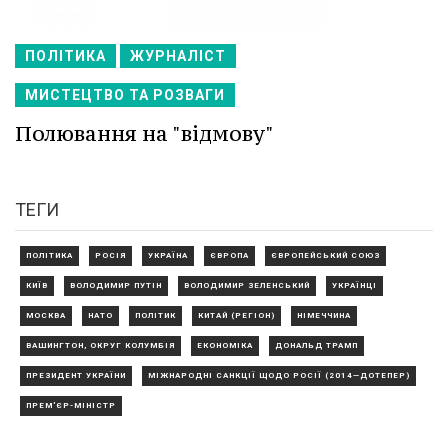
ПОЛІТИКА
ЖУРНАЛІСТ
МИСТЕЦТВО ТА РОЗВАГИ
Полювання на "відмову"
ТЕГИ
ПОЛІТИКА
РОСІЯ
УКРАЇНА
ЄВРОПА
ЄВРОПЕЙСЬКИЙ СОЮЗ
КИЇВ
ВОЛОДИМИР ПУТІН
ВОЛОДИМИР ЗЕЛЕНСЬКИЙ
УКРАЇНЦІ
МОСКВА
НАТО
ПОЛІТИК
КИТАЙ (РЕГІОН)
НІМЕЧЧИНА
ВАШИНГТОН, ОКРУГ КОЛУМБІЯ
ЕКОНОМІКА
ДОНАЛЬД ТРАМП
ПРЕЗИДЕНТ УКРАЇНИ
МІЖНАРОДНІ САНКЦІЇ ЩОДО РОСІЇ (2014—ДОТЕПЕР)
ПРЕМ'ЄР-МІНІСТР