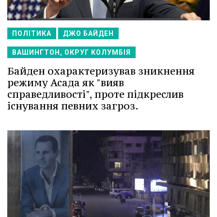
ПОЛІТИКА
ДЖО БАЙДЕН
ВАШИНГТОН, ОКРУГ КОЛУМБІЯ
Байден охарактеризував зникнення
режиму Асада як "вияв
справедливості", проте підкреслив
існування певних загроз.