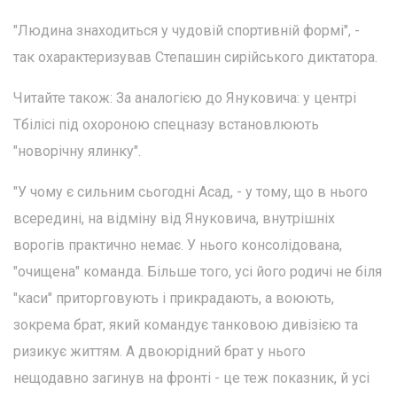
"Людина знаходиться у чудовій спортивній формі", -
так охарактеризував Степашин сирійського диктатора.
Читайте також: За аналогією до Януковича: у центрі
Тбілісі під охороною спецназу встановлюють
"новорічну ялинку".
"У чому є сильним сьогодні Асад, - у тому, що в нього
всередині, на відміну від Януковича, внутрішніх
ворогів практично немає. У нього консолідована,
"очищена" команда. Більше того, усі його родичі не біля
"каси" приторговують і прикрадають, а воюють,
зокрема брат, який командує танковою дивізією та
ризикує життям. А двоюрідний брат у нього
нещодавно загинув на фронті - це теж показник, й усі