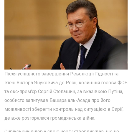
Після успішного завершення Революції Гідності та
втечі Віктора Януковича до Росії, колишній голова ФСБ
та екс-прем'єр Сергій Степашин, за вказівкою Путіна,
особисто запитував Башара аль-Асада про його
можливості зберегти контроль над ситуацією в Сирії,
де вже розгорялася громадянська війна.
Сирійський лідер у свою чергу стверджував, що не