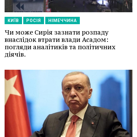
КИЇВ
РОСІЯ
НІМЕЧЧИНА
Чи може Сирія зазнати розпаду
внаслідок втрати влади Асадом:
погляди аналітиків та політичних
діячів.