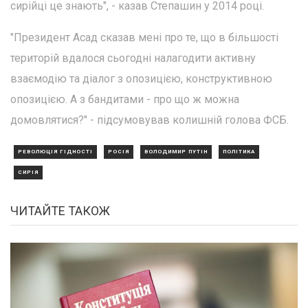
сирійці це знають", - казав Степашин у 2014 році.
"Президент Асад сказав мені про те, що в більшості
територій вдалося сьогодні налагодити активну
взаємодію та діалог з опозицією, конструктивною
опозицією. А з бандитами - про що ж можна
домовлятися?" - підсумовував колишній голова ФСБ.
РЕВОЛЮЦІЯ ГІДНОСТІ
РОСІЯ
ВОЛОДИМИР ПУТІН
ПОЛІТИКА
СИРІЯ
ЧИТАЙТЕ ТАКОЖ