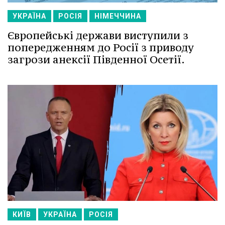
УКРАЇНА
РОСІЯ
НІМЕЧЧИНА
Європейські держави виступили з
попередженням до Росії з приводу
загрози анексії Південної Осетії.
КИЇВ
УКРАЇНА
РОСІЯ