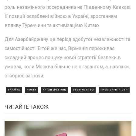
роль незамінного посередника на Південному Кавказі.
Її позиції ослаблені війною в Україні, зростанням
впливу Туреччини та активізацією Китаю.
Для Азербайджану це період здобутої незалежності та
самостійності. В той же час, Вірменія переживає
складний процес пошуку нової стратегії безпеки в
умовах, коли Москва більше не є гарантом, а, навпаки,
створює загрози.
УКРАЇНА
РОСІЯ
КИТАЙ (РЕГІОН)
СУСПІЛЬСТВО
ПРЕМ'ЄР-МІНІСТР
ЧИТАЙТЕ ТАКОЖ