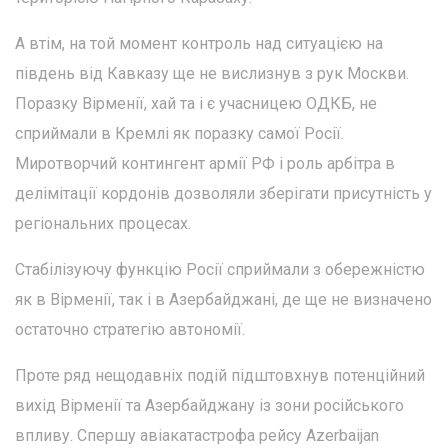
А втім, на той момент контроль над ситуацією на
південь від Кавказу ще не вислизнув з рук Москви.
Поразку Вірменії, хай та і є учасницею ОДКБ, не
сприймали в Кремлі як поразку самої Росії.
Миротворчий контингент армії РФ і роль арбітра в
делімітації кордонів дозволяли зберігати присутність у
регіональних процесах.
Стабілізуючу функцію Росії сприймали з обережністю
як в Вірменії, так і в Азербайджані, де ще не визначено
остаточно стратегію автономії.
Проте ряд нещодавніх подій підштовхнув потенційний
вихід Вірменії та Азербайджану із зони російського
впливу. Спершу авіакатастрофа рейсу Azerbaijan