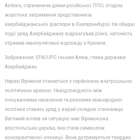
Airlines, спричинена діями російської ППО, згодом
жорстоке затримання представників
азербайджанської діаспори в Єкатеринбурзі. На обидві
події уряд Азербайджану відреагував різко, натомість
отримав маніпулятивні відповіді з Кремля.
Зображення: EPA/UPG Ільхам Алієв, глава держави
Азербайджан.
Наразі Вірменія стикається з серйозною внутрішньою
політичною кризою. Невідповідність між
очікуваннями населення та реаліями міжнародної
політики ставить уряд у вкрай складне становище.
Вагомий вплив на ситуацію має Вірменська
апостольська церква, яка стала символом
консервативної опозиції. Вона дотримується твердих