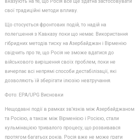
вказують на те, що Росія все ще здатна застосовувати
свої традиційні методи впливу.
Що стосується фронтових подій, то надій на
полегшення з Кавказу поки що немає. Використання
гібридних методів тиску на Азербайджан і Вірменію
свідчить про те, що Росія не зможе вдатися до
військового вирішення своїх проблем, поки не
вичерпає всі непрямі способи дестабілізації, які
дозволяють їй зберігати ілюзію невтручання.
Фото: EPA/UPG Висновки
Нещодавні події в рамках зв'язків між Азербайджаном
та Росією, а також між Вірменією і Росією, стали
кульмінацією тривалого процесу, що розвивався
протягом багатьох років. Росія вже не може грати