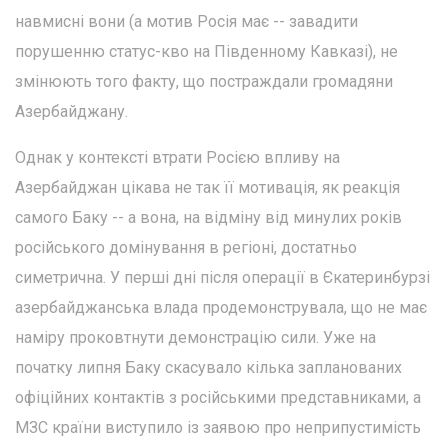
навмисні вони (а мотив Росія має -- завадити
порушенню статус-кво на Південному Кавказі), не
змінюють того факту, що постраждали громадяни
Азербайджану.
Однак у контексті втрати Росією впливу на
Азербайджан цікава не так її мотивація, як реакція
самого Баку -- а вона, на відміну від минулих років
російського домінування в регіоні, достатньо
симетрична. У перші дні після операції в Єкатеринбурзі
азербайджанська влада продемонструвала, що не має
наміру проковтнути демонстрацію сили. Уже на
початку липня Баку скасувало кілька запланованих
офіційних контактів з російськими представниками, а
МЗС країни виступило із заявою про неприпустимість