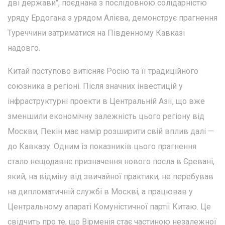
дві держави", поєднана з послідовною солідарністю
уряду Ердогана з урядом Алієва, демонструє прагнення
Туреччини затриматися на Південному Кавказі
надовго.
Китай поступово витісняє Росію та її традиційного
союзника в регіоні. Після значних інвестицій у
інфраструктурні проекти в Центральній Азії, що вже
зменшили економічну залежність цього регіону від
Москви, Пекін має намір розширити свій вплив далі —
до Кавказу. Одним із показників цього прагнення
стало нещодавнє призначення нового посла в Єревані,
який, на відміну від звичайної практики, не перебував
на дипломатичній службі в Москві, а працював у
Центральному апараті Комуністичної партії Китаю. Це
свідчить про те, що Вірменія стає частиною незалежної