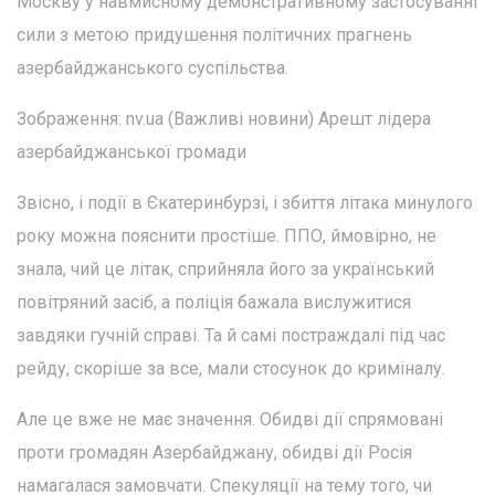
Москву у навмисному демонстративному застосуванні
сили з метою придушення політичних прагнень
азербайджанського суспільства.
Зображення: nv.ua (Важливі новини) Арешт лідера
азербайджанської громади
Звісно, і події в Єкатеринбурзі, і збиття літака минулого
року можна пояснити простіше. ППО, ймовірно, не
знала, чий це літак, сприйняла його за український
повітряний засіб, а поліція бажала вислужитися
завдяки гучній справі. Та й самі постраждалі під час
рейду, скоріше за все, мали стосунок до криміналу.
Але це вже не має значення. Обидві дії спрямовані
проти громадян Азербайджану, обидві дії Росія
намагалася замовчати. Спекуляції на тему того, чи