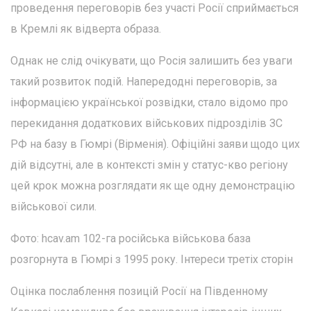
проведення переговорів без участі Росії сприймається
в Кремлі як відверта образа.
Однак не слід очікувати, що Росія залишить без уваги
такий розвиток подій. Напередодні переговорів, за
інформацією української розвідки, стало відомо про
перекидання додаткових військових підрозділів ЗС
РФ на базу в Гюмрі (Вірменія). Офіційні заяви щодо цих
дій відсутні, але в контексті змін у статус-кво регіону
цей крок можна розглядати як ще одну демонстрацію
військової сили.
Фото: hcav.am 102-га російська військова база
розгорнута в Гюмрі з 1995 року. Інтереси третіх сторін
Оцінка послаблення позицій Росії на Південному