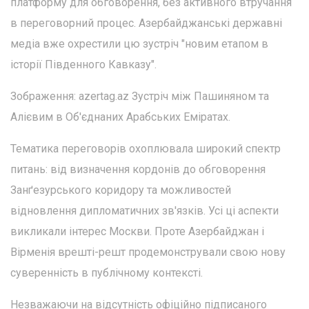
платформу для обговорення, без активного втручання
в переговорний процес. Азербайджанські державні
медіа вже охрестили цю зустріч "новим етапом в
історії Південного Кавказу".
Зображення: аzertag.az Зустріч між Пашиняном та
Алієвим в Об'єднаних Арабських Еміратах.
Тематика переговорів охоплювала широкий спектр
питань: від визначення кордонів до обговорення
Занґезурського коридору та можливостей
відновлення дипломатичних зв'язків. Усі ці аспекти
викликали інтерес Москви. Проте Азербайджан і
Вірменія врешті-решт продемонстрували свою нову
суверенність в публічному контексті.
Незважаючи на відсутність офіційно підписаного