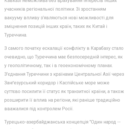
Кавказі неможлива без врахування інтересів інших
учасників регіональної політики. Зі зростанням
вакууму впливу з’являються нові можливості для
зміцнення позицій інших країн, таких як Китай і
Туреччина.
З самого початку ескалації конфлікту в Карабаху стало
очевидно, що Туреччина має безпосередній інтерес, як
у геополітичному, так і в геоекономічному планах.
З'єднання Туреччини з країнами Центральної Азії через
Занґезурський коридор і Каспійське море може
суттєво посилити її статус як транзитної країни, а також
розширити її вплив на регіони, які раніше традиційно
вважалися під контролем Росії.
Турецько-азербайджанська концепція "Один народ --