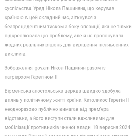
суспільства. Уряд Нікола Пашиняна, що керував
країною в цей складний час, зіткнувся з
безпрецедентним тиском з боку опозиції, яка не тільки
підкреслювала цю проблему, але й не пропонувала
жодних реальних рішень для вирішення післявоєнних
викликів.
Зображення: gov.am Нікол Пашинян разом із
патріархом Гарегіном II
Вірменська апостольська церква швидко здобула
вплив у політичному житті країни. Католикос Гарегін II
неодноразово публічно вимагав від прем'єра
відставки, а його виступи стали важливими для
мобілізації противників чинної влади. 18 вересня 2024