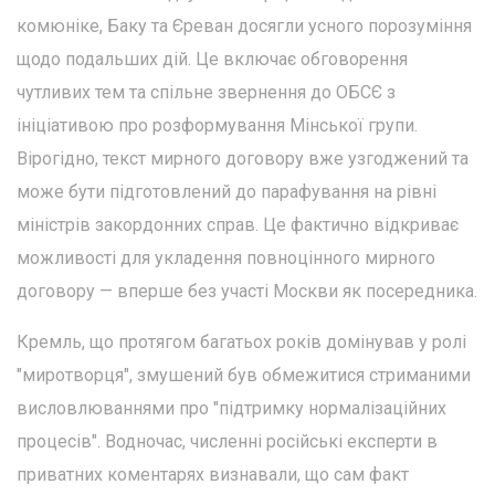
комюніке, Баку та Єреван досягли усного порозуміння
щодо подальших дій. Це включає обговорення
чутливих тем та спільне звернення до ОБСЄ з
ініціативою про розформування Мінської групи.
Вірогідно, текст мирного договору вже узгоджений та
може бути підготовлений до парафування на рівні
міністрів закордонних справ. Це фактично відкриває
можливості для укладення повноцінного мирного
договору — вперше без участі Москви як посередника.
Кремль, що протягом багатьох років домінував у ролі
"миротворця", змушений був обмежитися стриманими
висловлюваннями про "підтримку нормалізаційних
процесів". Водночас, численні російські експерти в
приватних коментарях визнавали, що сам факт