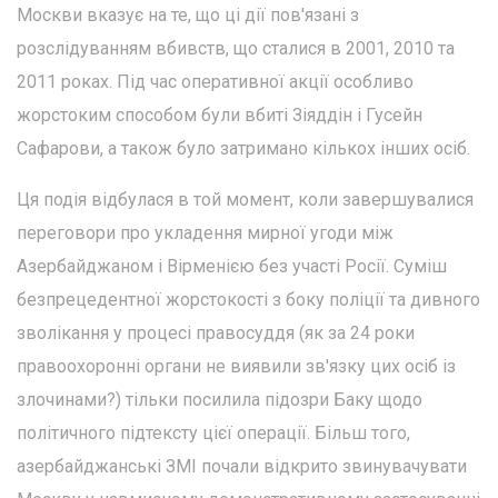
Москви вказує на те, що ці дії пов'язані з
розслідуванням вбивств, що сталися в 2001, 2010 та
2011 роках. Під час оперативної акції особливо
жорстоким способом були вбиті Зіяддін і Гусейн
Сафарови, а також було затримано кількох інших осіб.
Ця подія відбулася в той момент, коли завершувалися
переговори про укладення мирної угоди між
Азербайджаном і Вірменією без участі Росії. Суміш
безпрецедентної жорстокості з боку поліції та дивного
зволікання у процесі правосуддя (як за 24 роки
правоохоронні органи не виявили зв'язку цих осіб із
злочинами?) тільки посилила підозри Баку щодо
політичного підтексту цієї операції. Більш того,
азербайджанські ЗМІ почали відкрито звинувачувати