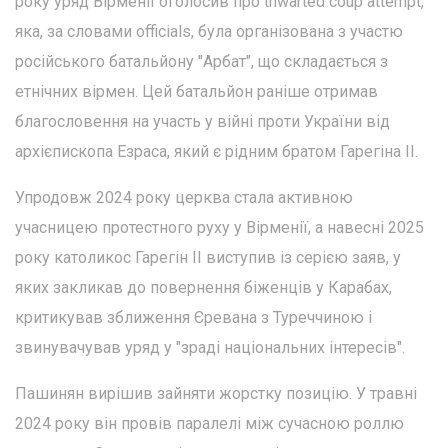
року уряд Вірменії оголосив про thwarted coup attempt,
яка, за словами officials, була організована з участю
російського батальйону "Арбат", що складається з
етнічних вірмен. Цей батальйон раніше отримав
благословення на участь у війні проти України від
архієпископа Езраса, який є рідним братом Гарегіна II.
Упродовж 2024 року церква стала активною
учасницею протестного руху у Вірменії, а навесні 2025
року католикос Гарегін ІІ виступив із серією заяв, у
яких закликав до повернення біженців у Карабах,
критикував зближення Єревана з Туреччиною і
звинувачував уряд у "зраді національних інтересів".
Пашинян вирішив зайняти жорстку позицію. У травні
2024 року він провів паралелі між сучасною роллю