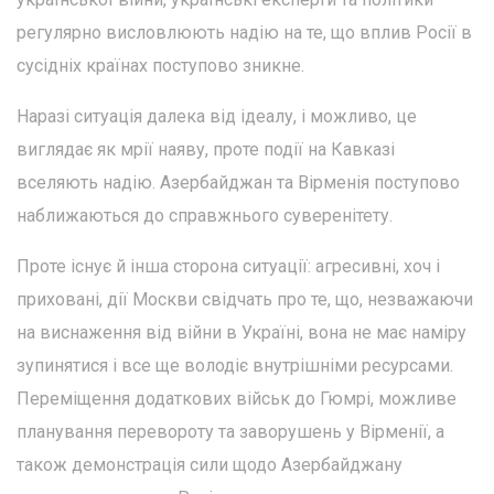
регулярно висловлюють надію на те, що вплив Росії в
сусідніх країнах поступово зникне.
Наразі ситуація далека від ідеалу, і можливо, це
виглядає як мрії наяву, проте події на Кавказі
вселяють надію. Азербайджан та Вірменія поступово
наближаються до справжнього суверенітету.
Проте існує й інша сторона ситуації: агресивні, хоч і
приховані, дії Москви свідчать про те, що, незважаючи
на виснаження від війни в Україні, вона не має наміру
зупинятися і все ще володіє внутрішніми ресурсами.
Переміщення додаткових військ до Гюмрі, можливе
планування перевороту та заворушень у Вірменії, а
також демонстрація сили щодо Азербайджану