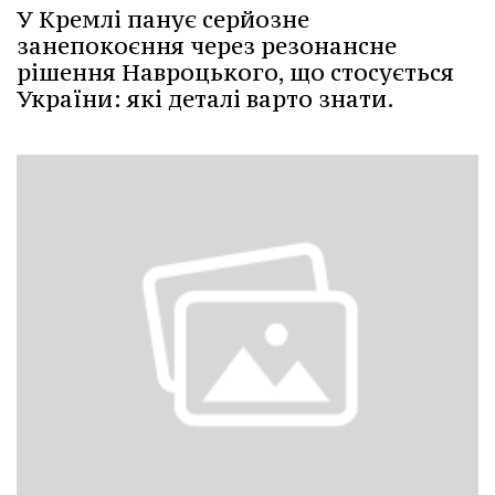
У Кремлі панує серйозне
занепокоєння через резонансне
рішення Навроцького, що стосується
України: які деталі варто знати.