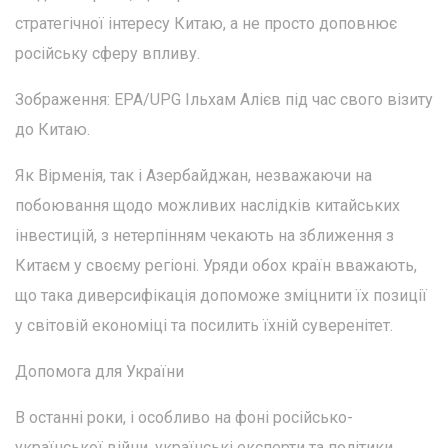
стратегічної інтересу Китаю, а не просто доповнює
російську сферу впливу.
Зображення: EPA/UPG Ільхам Алієв під час свого візиту
до Китаю.
Як Вірменія, так і Азербайджан, незважаючи на
побоювання щодо можливих наслідків китайських
інвестицій, з нетерпінням чекають на зближення з
Китаєм у своєму регіоні. Уряди обох країн вважають,
що така диверсифікація допоможе зміцнити їх позиції
у світовій економіці та посилить їхній суверенітет.
Допомога для України
В останні роки, і особливо на фоні російсько-
української війни, українські експерти та політики