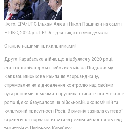
Фото: EPA/UPG Ільхам Алієв і Нікол Пашинян на саміті
БРІКС, 2024 рік LB.UA - для тих, хто вміє думати
Станьте нашими прихильниками!
Друга Карабаська війна, що відбулася у 2020 році,
стала каталізатором глибоких змін на Південному
Кавказі. Військова кампанія Азербайджану,
спрямована на відновлення контролю над своїми
суверенними землями, порушила тривале статус-кво в
регіоні, яке базувалося на військовій, економічній та
культурній присутності Росії. Вірменія зазнала суттєвої
стратегічної поразки, втратила реальний контроль над
територією Нагірного Карабаху.