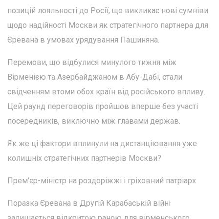
позицій лояльності до Росії, що викликає нові сумніви
щодо надійності Москви як стратегічного партнера для
Єревана в умовах урядування Пашиняна.
Перемови, що відбулися минулого тижня між
Вірменією та Азербайджаном в Абу-Дабі, стали
свідченням втоми обох країн від російського впливу.
Цей раунд переговорів пройшов вперше без участі
посередників, виключно між главами держав.
Як же ці фактори вплинули на дистанціювання уже
колишніх стратегічних партнерів Москви?
Прем'єр-міністр на роздоріжжі і гріховний патріарх
Поразка Єревана в Другій Карабаській війні
залишається відкритою раною для вірменського