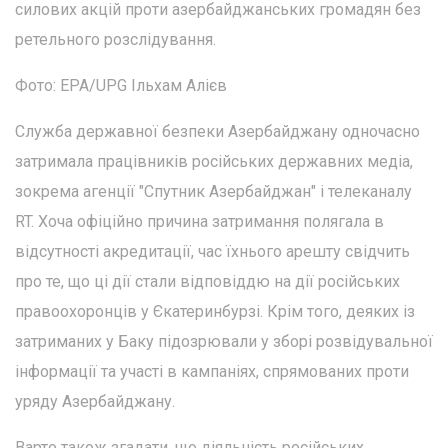
силових акцій проти азербайджанських громадян без
ретельного розслідування.
Фото: EPA/UPG Ільхам Алієв
Служба державної безпеки Азербайджану одночасно
затримала працівників російських державних медіа,
зокрема агенції "Спутник Азербайджан" і телеканалу
RT. Хоча офіційно причина затримання полягала в
відсутності акредитації, час їхнього арешту свідчить
про те, що ці дії стали відповіддю на дії російських
правоохоронців у Єкатеринбурзі. Крім того, деяких із
затриманих у Баку підозрювали у зборі розвідувальної
інформації та участі в кампаніях, спрямованих проти
уряду Азербайджану.
Варто також згадати, що діяльність російських