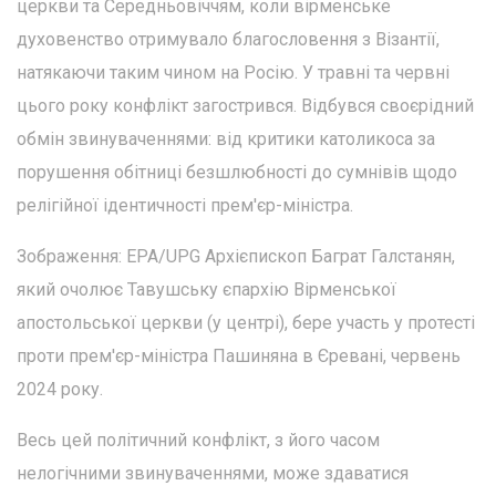
церкви та Середньовіччям, коли вірменське
духовенство отримувало благословення з Візантії,
натякаючи таким чином на Росію. У травні та червні
цього року конфлікт загострився. Відбувся своєрідний
обмін звинуваченнями: від критики католикоса за
порушення обітниці безшлюбності до сумнівів щодо
релігійної ідентичності прем'єр-міністра.
Зображення: EPA/UPG Архієпископ Баграт Галстанян,
який очолює Тавушську єпархію Вірменської
апостольської церкви (у центрі), бере участь у протесті
проти прем'єр-міністра Пашиняна в Єревані, червень
2024 року.
Весь цей політичний конфлікт, з його часом
нелогічними звинуваченнями, може здаватися