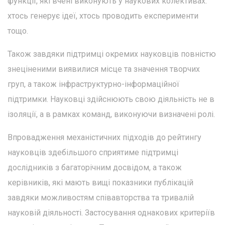
функції, які вчені виконують у наукових колективах:
хтось генерує ідеї, хтось проводить експерименти
тощо.
Також завдяки підтримці окремих науковців повністю
знеціненими виявилися місце та значення творчих
груп, а також інфраструктурно-інформаційної
підтримки. Науковці здійснюють свою діяльність не в
ізоляції, а в рамках команд, виконуючи визначені ролі.
Впровадження механістичних підходів до рейтингу
науковців здебільшого сприятиме підтримці
дослідників з багаторічним досвідом, а також
керівників, які мають вищі показники публікацій
завдяки можливостям співавторства та тривалій
науковій діяльності. Застосування однакових критеріїв