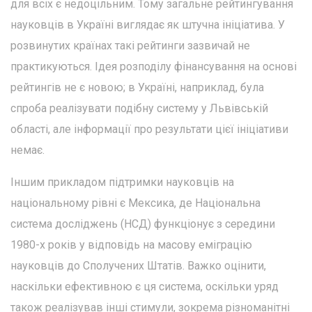
для всіх є недоцільним. Тому загальне рейтингування
науковців в Україні виглядає як штучна ініціатива. У
розвинутих країнах такі рейтинги зазвичай не
практикуються. Ідея розподілу фінансування на основі
рейтингів не є новою; в Україні, наприклад, була
спроба реалізувати подібну систему у Львівській
області, але інформації про результати цієї ініціативи
немає.
Іншим прикладом підтримки науковців на
національному рівні є Мексика, де Національна
система досліджень (НСД) функціонує з середини
1980-х років у відповідь на масову еміграцію
науковців до Сполучених Штатів. Важко оцінити,
наскільки ефективною є ця система, оскільки уряд
також реалізував інші стимули, зокрема різноманітні