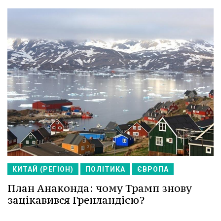
КИТАЙ (РЕГІОН)
ПОЛІТИКА
ЄВРОПА
План Анаконда: чому Трамп знову
зацікавився Гренландією?