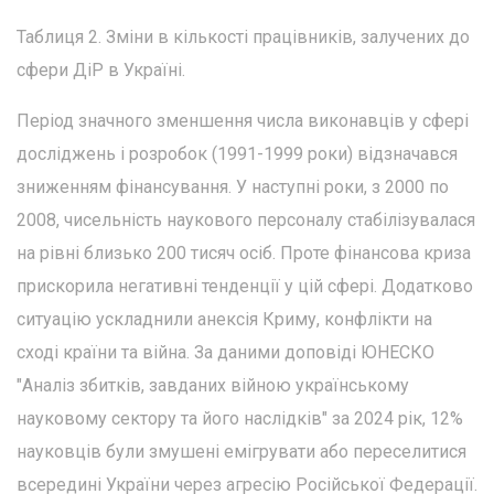
Таблиця 2. Зміни в кількості працівників, залучених до
сфери ДіР в Україні.
Період значного зменшення числа виконавців у сфері
досліджень і розробок (1991-1999 роки) відзначався
зниженням фінансування. У наступні роки, з 2000 по
2008, чисельність наукового персоналу стабілізувалася
на рівні близько 200 тисяч осіб. Проте фінансова криза
прискорила негативні тенденції у цій сфері. Додатково
ситуацію ускладнили анексія Криму, конфлікти на
сході країни та війна. За даними доповіді ЮНЕСКО
"Аналіз збитків, завданих війною українському
науковому сектору та його наслідків" за 2024 рік, 12%
науковців були змушені емігрувати або переселитися
всередині України через агресію Російської Федерації.