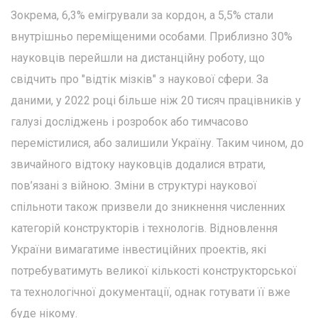
Зокрема, 6,3% емігрували за кордон, а 5,5% стали
внутрішньо переміщеними особами. Приблизно 30%
науковців перейшли на дистанційну роботу, що
свідчить про "відтік мізків" з наукової сфери. За
даними, у 2022 році більше ніж 20 тисяч працівників у
галузі досліджень і розробок або тимчасово
перемістилися, або залишили Україну. Таким чином, до
звичайного відтоку науковців додалися втрати,
пов’язані з війною. Зміни в структурі наукової
спільноти також призвели до зникнення численних
категорій конструкторів і технологів. Відновлення
України вимагатиме інвестиційних проектів, які
потребуватимуть великої кількості конструкторської
та технологічної документації, однак готувати її вже
буде нікому.