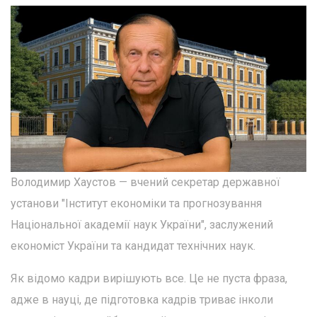
Володимир Хаустов — вчений секретар державної
установи "Інститут економіки та прогнозування
Національної академії наук України", заслужений
економіст України та кандидат технічних наук.
Як відомо кадри вирішують все. Це не пуста фраза,
адже в науці, де підготовка кадрів триває інколи