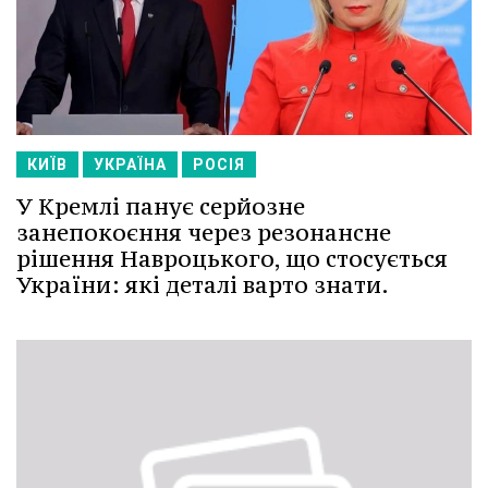
КИЇВ
УКРАЇНА
РОСІЯ
У Кремлі панує серйозне
занепокоєння через резонансне
рішення Навроцького, що стосується
України: які деталі варто знати.