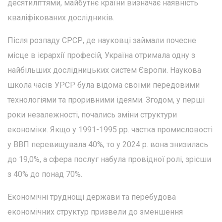
десятиліттями, майбутнє країни визначає наявність
кваліфікованих дослідників.
Після розпаду СРСР, де науковці займали почесне
місце в ієрархії професій, Україна отримала одну з
найбільших дослідницьких систем Європи. Наукова
школа часів УРСР була відома своїми передовими
технологіями та проривними ідеями. Згодом, у перші
роки незалежності, почались зміни структури
економіки. Якщо у 1991-1995 рр. частка промисловості
у ВВП перевищувала 40%, то у 2024 р. вона знизилась
до 19,0%, а сфера послуг набула провідної ролі, зрісши
з 40% до понад 70%.
Економічні труднощі держави та перебудова
економічних структур призвели до зменшення