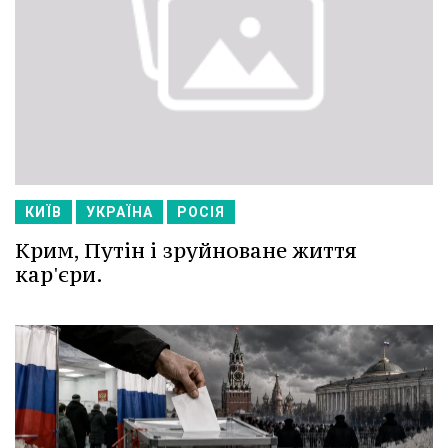
КИЇВ
УКРАЇНА
РОСІЯ
Крим, Путін і зруйноване життя
кар'єри.