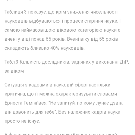
Таблиця 3 показує, що крім зниження чисельності
науковців відбуваються і процеси старіння науки. І
самою наймасовішою віковою категорією науки є
вчені у віці понад 65 років. Вчені віку від 55 років
складають близько 40% науковців.
Табл.3 Кількість дослідників, задіяних у виконанні ДіР,
за віком
Ситуація з кадрами в науковій сфері настільки
критична, що її можна охарактеризувати словами
Ернеста Гемінґвея: "Не запитуй, по кому лунає дзвін,
він дзвонить для тебе". Без належних кадрів наука
просто не існує.
У фінансуванні науки домінує бізнес-сектор, який