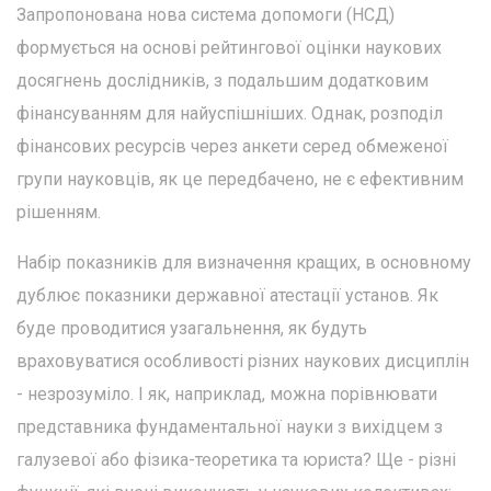
Запропонована нова система допомоги (НСД)
формується на основі рейтингової оцінки наукових
досягнень дослідників, з подальшим додатковим
фінансуванням для найуспішніших. Однак, розподіл
фінансових ресурсів через анкети серед обмеженої
групи науковців, як це передбачено, не є ефективним
рішенням.
Набір показників для визначення кращих, в основному
дублює показники державної атестації установ. Як
буде проводитися узагальнення, як будуть
враховуватися особливості різних наукових дисциплін
- незрозуміло. І як, наприклад, можна порівнювати
представника фундаментальної науки з вихідцем з
галузевої або фізика-теоретика та юриста? Ще - різні