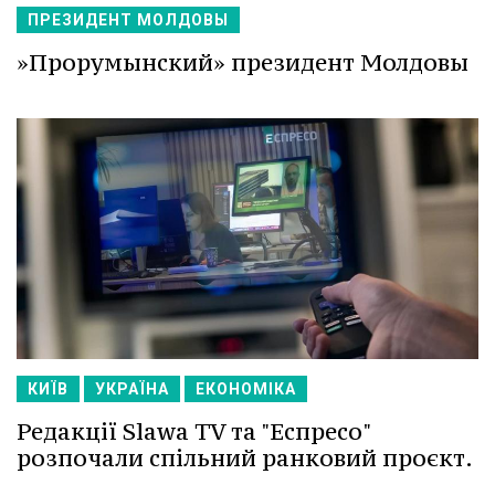
ПРЕЗИДЕНТ МОЛДОВЫ
»Прорумынский» президент Молдовы
КИЇВ
УКРАЇНА
ЕКОНОМІКА
Редакції Slawa TV та "Еспресо"
розпочали спільний ранковий проєкт.