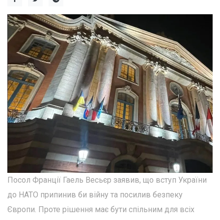
Посол Франції Гаель Весьєр заявив, що вступ України
до НАТО припинив би війну та посилив безпеку
Європи. Проте рішення має бути спільним для всіх