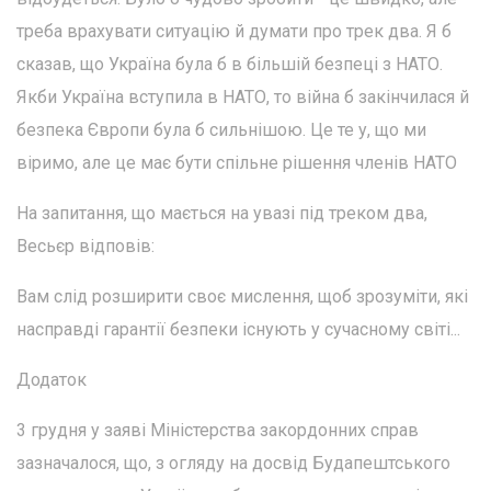
треба врахувати ситуацію й думати про трек два. Я б
сказав, що Україна була б в більшій безпеці з НАТО.
Якби Україна вступила в НАТО, то війна б закінчилася й
безпека Європи була б сильнішою. Це те у, що ми
віримо, але це має бути спільне рішення членів НАТО
На запитання, що мається на увазі під треком два,
Весьєр відповів:
Вам слід розширити своє мислення, щоб зрозуміти, які
насправді гарантії безпеки існують у сучасному світі...
Додаток
3 грудня у заяві Міністерства закордонних справ
зазначалося, що, з огляду на досвід Будапештського