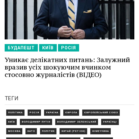
БУДАПЕШТ
КИЇВ
РОСІЯ
Уникає делікатних питань: Залужний
вразив усіх шокуючим вчинком
стосовно журналістів (ВІДЕО)
ТЕГИ
ПОЛІТИКА
РОСІЯ
УКРАЇНА
ЄВРОПА
ЄВРОПЕЙСЬКИЙ СОЮЗ
КИЇВ
ВОЛОДИМИР ПУТІН
ВОЛОДИМИР ЗЕЛЕНСЬКИЙ
УКРАЇНЦІ
МОСКВА
НАТО
ПОЛІТИК
КИТАЙ (РЕГІОН)
НІМЕЧЧИНА