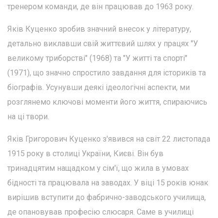
тренером команди, де він працював до 1963 року.
Яків Куценко зробив значний внесок у літературу,
детально виклавши свій життєвий шлях у працях "У
великому триборстві" (1968) та "У житті та спорті"
(1971), що значно спростило завдання для істориків та
біографів. Усунувши деякі ідеологічні аспекти, ми
розглянемо ключові моменти його життя, спираючись
на ці твори.
Яків Григорович Куценко з'явився на світ 22 листопада
1915 року в столиці України, Києві. Він був
тринадцятим нащадком у сім'ї, що жила в умовах
бідності та працювала на заводах. У віці 15 років юнак
вирішив вступити до фабрично-заводського училища,
де опановував професію слюсаря. Саме в училищі