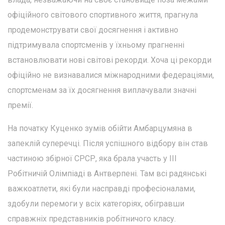
офіційного світового спортивного життя, прагнула
продемонструвати свої досягнення і активно
підтримувала спортсменів у їхньому прагненні
встановлювати нові світові рекорди. Хоча ці рекорди
офіційно не визнавалися міжнародними федераціями,
спортсменам за їх досягнення виплачували значні
премії.
На початку Куценко зумів обійти Амбарцумяна в
запеклій суперечці. Після успішного відбору він став
частиною збірної СРСР, яка брала участь у III
Робітничій Олімпіаді в Антверпені. Там всі радянські
важкоатлети, які були насправді професіоналами,
здобули перемоги у всіх категоріях, обігравши
справжніх представників робітничого класу.