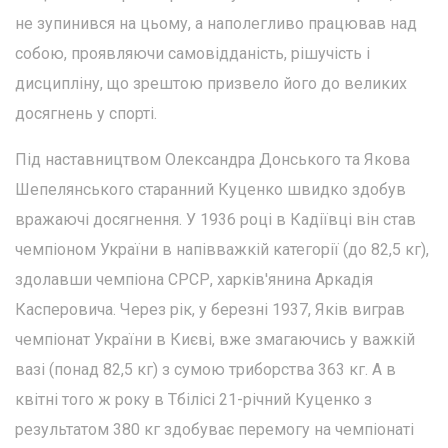
не зупинився на цьому, а наполегливо працював над
собою, проявляючи самовідданість, рішучість і
дисципліну, що зрештою призвело його до великих
досягнень у спорті.
Під наставництвом Олександра Донського та Якова
Шепелянського старанний Куценко швидко здобув
вражаючі досягнення. У 1936 році в Кадіївці він став
чемпіоном України в напівважкій категорії (до 82,5 кг),
здолавши чемпіона СРСР, харків'янина Аркадія
Касперовича. Через рік, у березні 1937, Яків виграв
чемпіонат України в Києві, вже змагаючись у важкій
вазі (понад 82,5 кг) з сумою триборства 363 кг. А в
квітні того ж року в Тбілісі 21-річний Куценко з
результатом 380 кг здобуває перемогу на чемпіонаті