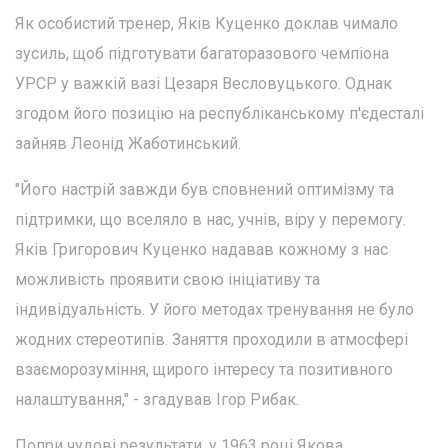
Як особистий тренер, Яків Куценко доклав чимало
зусиль, щоб підготувати багаторазового чемпіона
УРСР у важкій вазі Цезаря Весловуцького. Однак
згодом його позицію на республіканському п'єдесталі
зайняв Леонід Жаботинський.
"Його настрій завжди був сповнений оптимізму та
підтримки, що вселяло в нас, учнів, віру у перемогу.
Яків Григорович Куценко надавав кожному з нас
можливість проявити свою ініціативу та
індивідуальність. У його методах тренування не було
жодних стереотипів. Заняття проходили в атмосфері
взаєморозуміння, щирого інтересу та позитивного
налаштування," - згадував Ігор Рибак.
Попри чудові результати, у 1963 році Якова