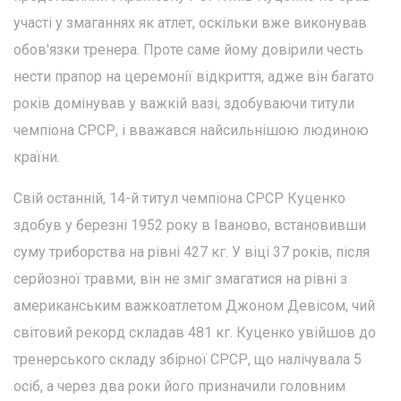
участі у змаганнях як атлет, оскільки вже виконував
обов'язки тренера. Проте саме йому довірили честь
нести прапор на церемонії відкриття, адже він багато
років домінував у важкій вазі, здобуваючи титули
чемпіона СРСР, і вважався найсильнішою людиною
країни.
Свій останній, 14-й титул чемпіона СРСР Куценко
здобув у березні 1952 року в Іваново, встановивши
суму триборства на рівні 427 кг. У віці 37 років, після
серйозної травми, він не зміг змагатися на рівні з
американським важкоатлетом Джоном Девісом, чий
світовий рекорд складав 481 кг. Куценко увійшов до
тренерського складу збірної СРСР, що налічувала 5
осіб, а через два роки його призначили головним