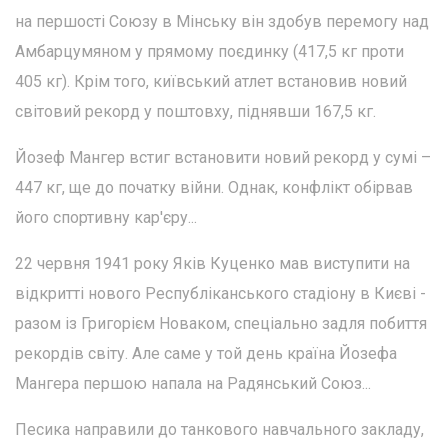
на першості Союзу в Мінську він здобув перемогу над
Амбарцумяном у прямому поєдинку (417,5 кг проти
405 кг). Крім того, київський атлет встановив новий
світовий рекорд у поштовху, піднявши 167,5 кг.
Йозеф Мангер встиг встановити новий рекорд у сумі –
447 кг, ще до початку війни. Однак, конфлікт обірвав
його спортивну кар'єру...
22 червня 1941 року Яків Куценко мав виступити на
відкритті нового Республіканського стадіону в Києві -
разом із Григорієм Новаком, спеціально задля побиття
рекордів світу. Але саме у той день країна Йозефа
Мангера першою напала на Радянський Союз...
Песика направили до танкового навчального закладу,