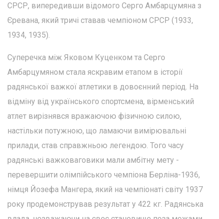
СРСР, випередивши відомого Серго Амбарцумяна з
Єревана, який тричі ставав чемпіоном СРСР (1933,
1934, 1935).
Суперечка між Яковом Куценком та Серго
Амбарцумяном стала яскравим етапом в історії
радянської важкої атлетики в довоєнний період. На
відміну від українського спортсмена, вірменський
атлет вирізнявся вражаючою фізичною силою,
настільки потужною, що ламаючи вимірювальні
прилади, став справжньою легендою. Того часу
радянські важковаговики мали амбітну мету -
перевершити олімпійського чемпіона Берліна-1936,
німця Йозефа Мангера, який на чемпіонаті світу 1937
року продемонстрував результат у 422 кг. Радянська
влада, незважаючи на своє становище поза межами