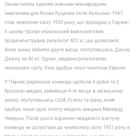
Таким чином, єдиним значним міжнародним
змаганням для Якова Куценка після Хельсінкі-1947
став чемпіонат світу 1950 року, що проходив у Парижі.
У цьому турнірі український важковаговик
продемонстрував результат 422 кг, що дозволило
йому знову зайняти друге місце, поступившись Джону
Девісу на 40 кг. Однак, завдяки результатам
чемпіонату світу, Яків здобув титул чемпіона Європи.
У Парижі радянська команда здобула 4 срібні та 2
бронзові медалі, зайнявши 4-те місце в загальному
заліку, поступившись США, Єгипту та Ірану, який
здобув лише одну золоту медаль завдяки Махмуду
Намдью. Після цього відносно невдалого виступу
команду не допустили до чемпіонату світу 1951 року в