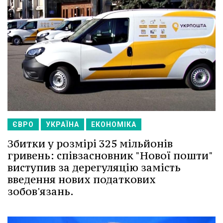
ЄВРО
УКРАЇНА
ЕКОНОМІКА
Збитки у розмірі 325 мільйонів
гривень: співзасновник "Нової пошти"
виступив за дерегуляцію замість
введення нових податкових
зобов'язань.