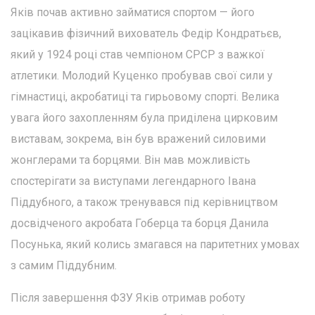
Яків почав активно займатися спортом — його
зацікавив фізичний вихователь Федір Кондратьєв,
який у 1924 році став чемпіоном СРСР з важкої
атлетики. Молодий Куценко пробував свої сили у
гімнастиці, акробатиці та гирьовому спорті. Велика
увага його захопленням була приділена цирковим
виставам, зокрема, він був вражений силовими
жонглерами та борцями. Він мав можливість
спостерігати за виступами легендарного Івана
Піддубного, а також тренувався під керівництвом
досвідченого акробата Гоберца та борця Данила
Посунька, який колись змагався на паритетних умовах
з самим Піддубним.
Після завершення ФЗУ Яків отримав роботу