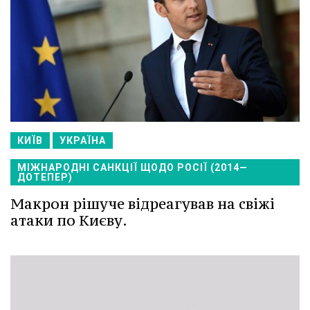
КИЇВ
УКРАЇНА
МІЖНАРОДНІ САНКЦІЇ ЩОДО РОСІЇ (2014—
ДОТЕПЕР)
Макрон рішуче відреагував на свіжі
атаки по Києву.