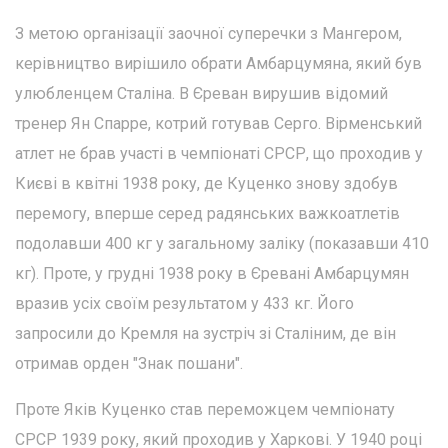
З метою організації заочної суперечки з Мангером,
керівництво вирішило обрати Амбарцумяна, який був
улюбленцем Сталіна. В Єреван вирушив відомий
тренер Ян Спарре, котрий готував Серго. Вірменський
атлет не брав участі в чемпіонаті СРСР, що проходив у
Києві в квітні 1938 року, де Куценко знову здобув
перемогу, вперше серед радянських важкоатлетів
подолавши 400 кг у загальному заліку (показавши 410
кг). Проте, у грудні 1938 року в Єревані Амбарцумян
вразив усіх своїм результатом у 433 кг. Його
запросили до Кремля на зустріч зі Сталіним, де він
отримав орден "Знак пошани".
Проте Яків Куценко став переможцем чемпіонату
СРСР 1939 року, який проходив у Харкові. У 1940 році