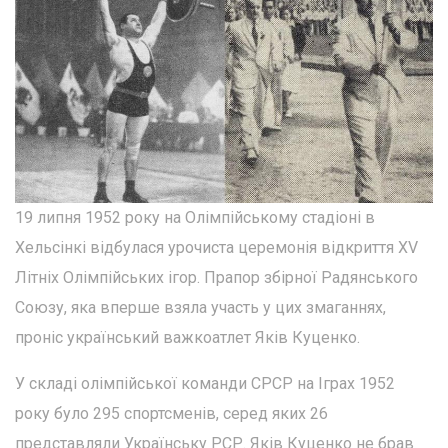
19 липня 1952 року на Олімпійському стадіоні в
Хельсінкі відбулася урочиста церемонія відкриття XV
Літніх Олімпійських ігор. Прапор збірної Радянського
Союзу, яка вперше взяла участь у цих змаганнях,
проніс український важкоатлет Яків Куценко.
У складі олімпійської команди СРСР на Іграх 1952
року було 295 спортсменів, серед яких 26
представляли Українську РСР. Яків Куценко не брав