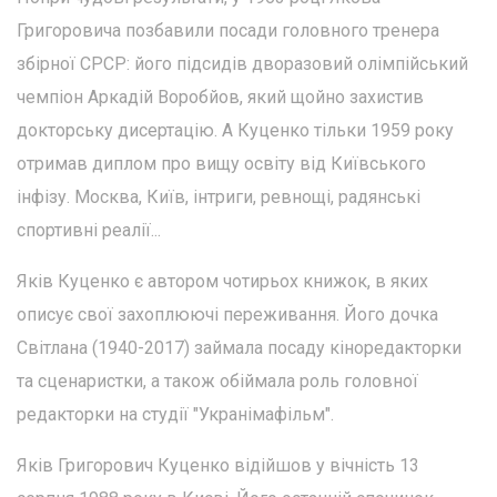
Григоровича позбавили посади головного тренера
збірної СРСР: його підсидів дворазовий олімпійський
чемпіон Аркадій Воробйов, який щойно захистив
докторську дисертацію. А Куценко тільки 1959 року
отримав диплом про вищу освіту від Київського
інфізу. Москва, Київ, інтриги, ревнощі, радянські
спортивні реалії...
Яків Куценко є автором чотирьох книжок, в яких
описує свої захоплюючі переживання. Його дочка
Світлана (1940-2017) займала посаду кіноредакторки
та сценаристки, а також обіймала роль головної
редакторки на студії "Укранімафільм".
Яків Григорович Куценко відійшов у вічність 13