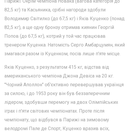
Парижі. Окрім чемпіона Новака (вагова категорія до
82,5 кг) та Касьяника, срібні нагороди здобули
Володимир Світилко (до 67,5 кг) і Яків Куценко (понад
82,5 кг), а ще одну бронзу отримав киянин Георгій
Попов (до 67,5 кг), котрий у той час працював
тренером Куценка. Натомість Серго Амбарцумян, який
змагався разом із Куценком, посів лише п'яте місце.
Яків Куценко, з результатом 415 кг, відстав від
американського чемпіона Джона Девіса на 20 кг.
"Чорний Аполлон" об'єктивно перевершував українця
за силою, і до 1953 року він був беззаперечним
лідером, здобувши перемогу на двох Олімпійських
іграх і п'яти світових чемпіонатах. Проте після
чемпіонату, що відбувся в Парижі на зимовому
велодромі Пале де Спорт, Куценко вразив всіх,