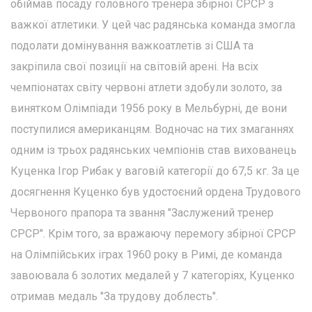
обіймав посаду головного тренера збірної СРСР з
важкої атлетики. У цей час радянська команда змогла
подолати домінування важкоатлетів зі США та
закріпила свої позиції на світовій арені. На всіх
чемпіонатах світу червоні атлети здобули золото, за
винятком Олімпіади 1956 року в Мельбурні, де вони
поступилися американцям. Водночас на тих змаганнях
одним із трьох радянських чемпіонів став вихованець
Куценка Ігор Рибак у ваговій категорії до 67,5 кг. За це
досягнення Куценко був удостоєний ордена Трудового
Червоного прапора та звання "Заслужений тренер
СРСР". Крім того, за вражаючу перемогу збірної СРСР
на Олімпійських іграх 1960 року в Римі, де команда
завоювала 6 золотих медалей у 7 категоріях, Куценко
отримав медаль "За трудову доблесть".