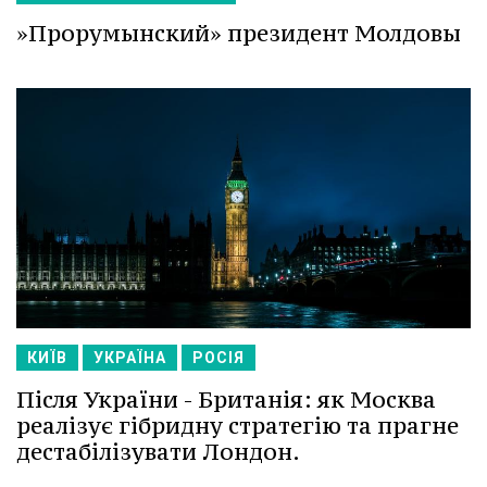
»Прорумынский» президент Молдовы
КИЇВ
УКРАЇНА
РОСІЯ
Після України - Британія: як Москва
реалізує гібридну стратегію та прагне
дестабілізувати Лондон.