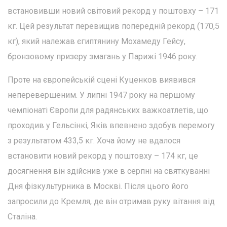
встановивши новий світовий рекорд у поштовху – 171
кг. Цей результат перевищив попередній рекорд (170,5
кг), який належав єгиптянину Мохамеду Гейсу,
бронзовому призеру змагань у Парижі 1946 року.
Проте на європейській сцені Куценков виявився
неперевершеним. У липні 1947 року на першому
чемпіонаті Європи для радянських важкоатлетів, що
проходив у Гельсінкі, Яків впевнено здобув перемогу
з результатом 433,5 кг. Хоча йому не вдалося
встановити новий рекорд у поштовху – 174 кг, це
досягнення він здійснив уже в серпні на святкуванні
Дня фізкультурника в Москві. Після цього його
запросили до Кремля, де він отримав руку вітання від
Сталіна.