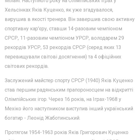
Мілані. Наступного року на Олімпійських іграх у
Хельсінках Яків Куценко, як уже згадувалося,
вирушив в якості тренера. Він завершив свою активну
спортивну кар'єру, ставши 14-разовим чемпіоном
СРСР, 11-разовим чемпіоном УРСР, володарем 29
рекордів УРСР, 53 рекордів СРСР (серед яких 13
перевищували світові досягнення) та 4 офіційних
світових рекордів.
Заслужений майстер спорту СРСР (1940) Яків Куценко
став першим радянським прапороносцем на відкритті
Олімпійських ігор. Через 16 років, на Іграх-1968 у
Мехіко його наступником виступив інший український
богатир - Леонід Жаботинський.
Протягом 1954-1963 років Яків Григорович Куценко