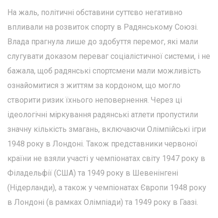
На жаль, політичні обставини суттєво негативно
впливали на розвиток спорту в Радянському Союзі.
Влада прагнула лише до здобуття перемог, які мали
слугувати доказом переваг соціалістичної системи, і не
бажала, щоб радянські спортсмени мали можливість
ознайомитися з життям за кордоном, що могло
створити ризик їхнього неповернення. Через ці
ідеологічні міркування радянські атлети пропустили
значну кількість змагань, включаючи Олімпійські ігри
1948 року в Лондоні. Також представники червоної
країни не взяли участі у чемпіонатах світу 1947 року в
Філадельфії (США) та 1949 року в Шевенінгені
(Нідерланди), а також у чемпіонатах Європи 1948 року
в Лондоні (в рамках Олімпіади) та 1949 року в Гаазі.