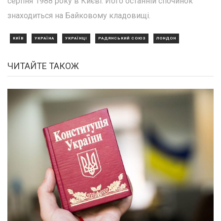
серпня 1988 року в Києві. Його останній спочинок
знаходиться на Байковому кладовищі.
КИЇВ
УКРАЇНА
УКРАЇНЦІ
РАДЯНСЬКИЙ СОЮЗ
ЛОНДОН
ЧИТАЙТЕ ТАКОЖ