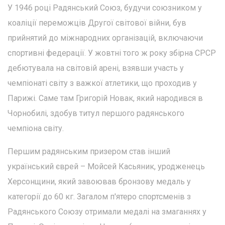
У 1946 році Радянський Союз, будучи союзником у
коаліції переможців Другої світової війни, був
прийнятий до міжнародних організацій, включаючи
спортивні федерації. У жовтні того ж року збірна СРСР
дебютувала на світовій арені, взявши участь у
чемпіонаті світу з важкої атлетики, що проходив у
Парижі. Саме там Григорій Новак, який народився в
Чорнобилі, здобув титул першого радянського
чемпіона світу.
Першим радянським призером став інший
український єврей – Мойсей Касьяник, уродженець
Херсонщини, який завоював бронзову медаль у
категорії до 60 кг. Загалом п'ятеро спортсменів з
Радянського Союзу отримали медалі на змаганнях у