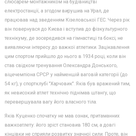
слюсарем-монтажником на будівництві
електростанції, а згодом вирушив на Урал, де
працював над зведенням Кізеловської ГЕС. Через рік
він повернувся до Києва і вступив до фізкультурного
технікуму, де зосередився на гімнастиці та боксі, не
виявляючи інтересу до важкої атлетики. Зацікавлення
цим спортом прийшло до нього в 1934 році, коли він
став свідком тренування Олександра Донського,
віцечемпіона СРСР у найменшій ваговій категорії (до
54 кг), у спортклубі "Харчовик". Яків був вражений тим,
як невисокий атлет технічно піднімав штангу, що
перевершувала вагу його власного тіла.
Яків Куценко спочатку не мав ознак, притаманних
важкоатлету: його зріст становив 180 см, а довгі
кінцівки не сприяли розвитку значної сили. Проте, він