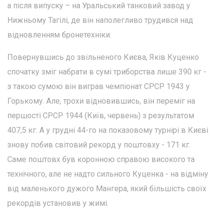
а після випуску – на Уральський танковий завод у
Нижньому Тагілі, де він наполегливо трудився над
відновленням бронетехніки.
Повернувшись до звільненого Києва, Яків Куценко
спочатку зміг набрати в сумі триборства лише 390 кг -
з такою сумою він виграв чемпіонат СРСР 1943 у
Горькому. Але, трохи відновившись, він переміг на
першості СРСР 1944 (Київ, червень) з результатом
407,5 кг. А у грудні 44-го на показовому турнірі в Києві
знову побив світовий рекорд у поштовху - 171 кг.
Саме поштовх був коронною справою високого та
технічного, але не надто сильного Куценка - на відміну
від маленького дужого Мангера, який більшість своїх
рекордів установив у жимі.