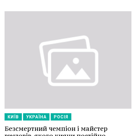
КИЇВ
УКРАЇНА
РОСІЯ
Безсмертний чемпіон і майстер
висловів, якого кияни постійно