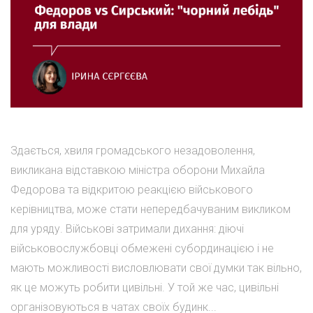
Здається, хвиля громадського незадоволення,
викликана відставкою міністра оборони Михайла
Федорова та відкритою реакцією військового
керівництва, може стати непередбачуваним викликом
для уряду. Військові затримали дихання: діючі
військовослужбовці обмежені субординацією і не
мають можливості висловлювати свої думки так вільно,
як це можуть робити цивільні. У той же час, цивільні
організовуються в чатах своїх будинк...