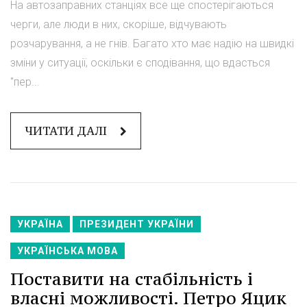
На автозаправних станціях все ще спостерігаються
черги, але люди в них, скоріше, відчувають
розчарування, а не гнів. Багато хто має надію на швидкі
зміни у ситуації, оскільки є сподівання, що вдасться
"пер...
ЧИТАТИ ДАЛІ
УКРАЇНА
ПРЕЗИДЕНТ УКРАЇНИ
УКРАЇНСЬКА МОВА
Поставити на стабільність і
власні можливості. Петро Яцик