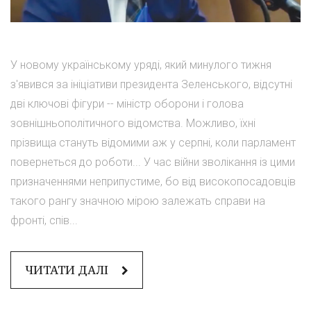
У новому українському уряді, який минулого тижня
з'явився за ініціативи президента Зеленського, відсутні
дві ключові фігури -- міністр оборони і голова
зовнішньополітичного відомства. Можливо, їхні
прізвища стануть відомими аж у серпні, коли парламент
повернеться до роботи... У час війни зволікання із цими
призначеннями неприпустиме, бо від високопосадовців
такого рангу значною мірою залежать справи на
фронті, спів...
ЧИТАТИ ДАЛІ