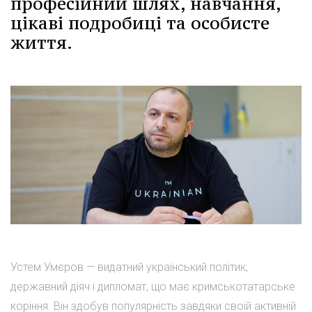
професійний шлях, навчання,
цікаві подробиці та особисте
життя.
Устем Умєров — видатний український політик,
державний діяч і дипломат, що має кримськотатарське
коріння. Він здобув популярність завдяки своїй активній