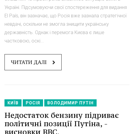
Україні. Підсумовуючи свої спостереження для видання
El País, він зазначає, що Росія вже зазнала стратегічної
невдачі, оскільки не змогла знищити українську
державність. Однак і перемога Києва є лише
частковою, оскі...
ЧИТАТИ ДАЛІ
КИЇВ
РОСІЯ
ВОЛОДИМИР ПУТІН
Недостаток бензину підриває
політичні позиції Путіна, -
висновки BBC.