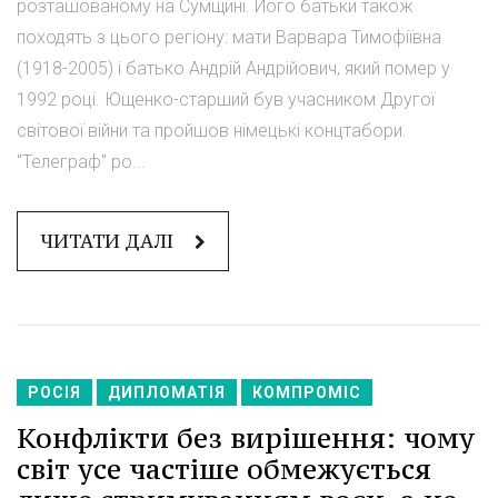
розташованому на Сумщині. Його батьки також
походять з цього регіону: мати Варвара Тимофіївна
(1918-2005) і батько Андрій Андрійович, який помер у
1992 році. Ющенко-старший був учасником Другої
світової війни та пройшов німецькі концтабори.
"Телеграф" ро...
ЧИТАТИ ДАЛІ
РОСІЯ
ДИПЛОМАТІЯ
КОМПРОМІС
Конфлікти без вирішення: чому
світ усе частіше обмежується