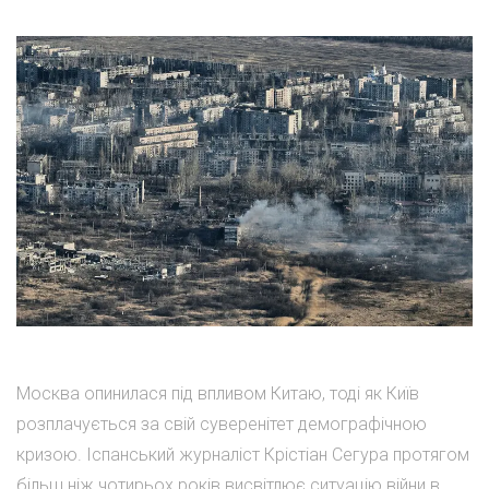
Москва опинилася під впливом Китаю, тоді як Київ
розплачується за свій суверенітет демографічною
кризою. Іспанський журналіст Крістіан Сегура протягом
більш ніж чотирьох років висвітлює ситуацію війни в