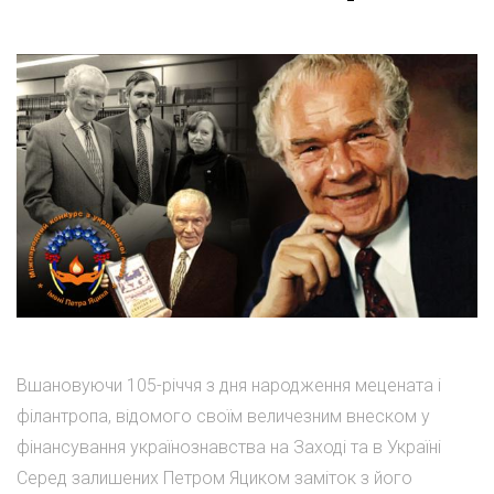
Вшановуючи 105-річчя з дня народження мецената і
філантропа, відомого своїм величезним внеском у
фінансування українознавства на Заході та в Україні
Серед залишених Петром Яциком заміток з його