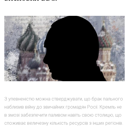
З упевненістю можна стверджувати, що брак пального
наблизив війну до звичайних громадян Росії. Кремль не
в змозі забезпечити паливом навіть свою столицю, що
споживає величезну кількість ресурсів з інших регіонів.