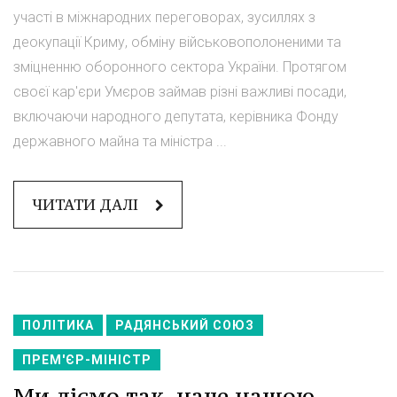
участі в міжнародних переговорах, зусиллях з
деокупації Криму, обміну військовополоненими та
зміцненню оборонного сектора України. Протягом
своєї кар'єри Умєров займав різні важливі посади,
включаючи народного депутата, керівника Фонду
державного майна та міністра ...
ЧИТАТИ ДАЛІ
ПОЛІТИКА
РАДЯНСЬКИЙ СОЮЗ
ПРЕМ'ЄР-МІНІСТР
Ми діємо так, наче нашою