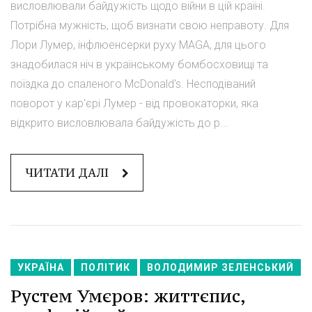
висловлювали байдужість щодо війни в цій країні.
Потрібна мужність, щоб визнати свою неправоту. Для
Лори Лумер, інфлюенсерки руху MAGA, для цього
знадобилася ніч в українському бомбосховищі та
поїздка до спаленого McDonald's. Несподіваний
поворот у кар'єрі Лумер - від провокаторки, яка
відкрито висловлювала байдужість до р...
ЧИТАТИ ДАЛІ
УКРАЇНА
ПОЛІТИК
ВОЛОДИМИР ЗЕЛЕНСЬКИЙ
Рустем Умєров: життєпис,