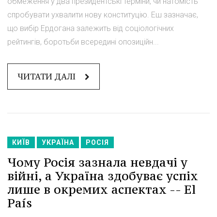
обмеження у два президентські терміни, чи натомість
спробувати ухвалити нову конституцію. Еш зазначає,
що вибір Ердогана залежить від соціологічних
рейтингів, боротьби всередині опозиційн...
ЧИТАТИ ДАЛІ
КИЇВ
УКРАЇНА
РОСІЯ
Чому Росія зазнала невдачі у
війні, а Україна здобуває успіх
лише в окремих аспектах -- El
País