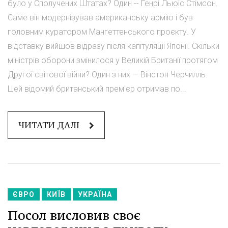
було у Сполучених Штатах? Один -- Генрі Льюїс Стімсон.
Саме він модернізував американську армію і був
головним куратором Мангеттенського проєкту. У
відставку вийшов відразу після капітуляції Японії. Скільки
міністрів оборони змінилося у Великій Британії протягом
Другої світової війни? Один з них — Вінстон Черчилль.
Цей відомий британський прем'єр отримав по...
ЧИТАТИ ДАЛІ
ЄВРО
КИЇВ
УКРАЇНА
Посол висловив своє