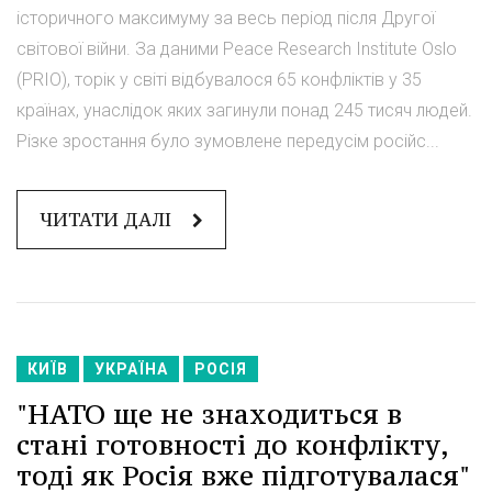
історичного максимуму за весь період після Другої
світової війни. За даними Peace Research Institute Oslo
(PRIO), торік у світі відбувалося 65 конфліктів у 35
країнах, унаслідок яких загинули понад 245 тисяч людей.
Різке зростання було зумовлене передусім російс...
ЧИТАТИ ДАЛІ
КИЇВ
УКРАЇНА
РОСІЯ
"НАТО ще не знаходиться в
стані готовності до конфлікту,
тоді як Росія вже підготувалася"