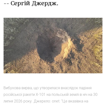
-- Сергій Джердж.
Вибухова вирва, що утворилася внаслідок падіння
російської ракети Х-101 на польській землі в ніч на 30
липня 2026 року. Джерело: onet. "Це вказівка на