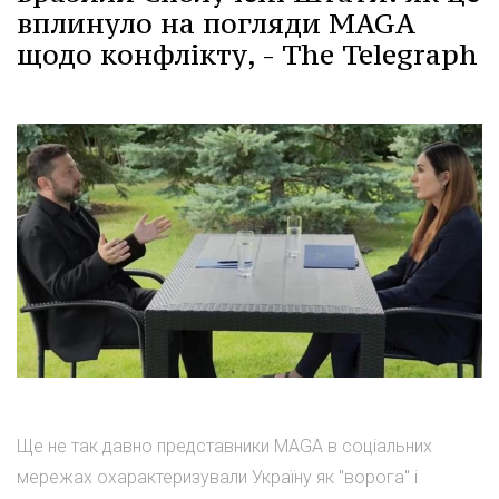
вплинуло на погляди MAGA
щодо конфлікту, - The Telegraph
Ще не так давно представники MAGA в соціальних
мережах охарактеризували Україну як "ворога" і