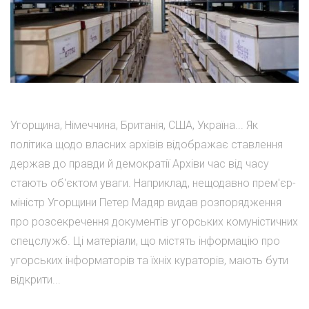
Угорщина, Німеччина, Британія, США, Україна... Як
політика щодо власних архівів відображає ставлення
держав до правди й демократії Архіви час від часу
стають об'єктом уваги. Наприклад, нещодавно прем'єр-
міністр Угорщини Петер Мадяр видав розпорядження
про розсекречення документів угорських комуністичних
спецслужб. Ці матеріали, що містять інформацію про
угорських інформаторів та їхніх кураторів, мають бути
відкрити...