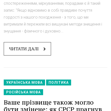
спостереженнями, міркуваннями, порадами є й такий
запис: "Якщо відновимо в собі правдиве почуття
гордості з нашого походження - з того, що ми
витримали й пережили всі вишукані методи знищення і
знущання - фізичного і духовно...
ЧИТАТИ ДАЛІ
УКРАЇНСЬКА МОВА
ПОЛІТИКА
РОСІЙСЬКА МОВА
Ваше прізвище також могло
бути змінене: як СРСР прагнув