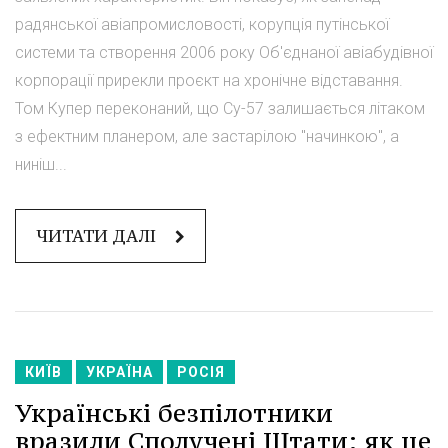
радянської авіапромисловості, корупція путінської
системи та створення 2006 року Об'єднаної авіабудівної
корпорації прирекли проєкт на хронічне відставання.
Том Купер переконаний, що Су-57 залишається літаком
з ефектним планером, але застарілою "начинкою", а
ниніш...
ЧИТАТИ ДАЛІ
КИЇВ
УКРАЇНА
РОСІЯ
Українські безпілотники
вразили Сполучені Штати: як це