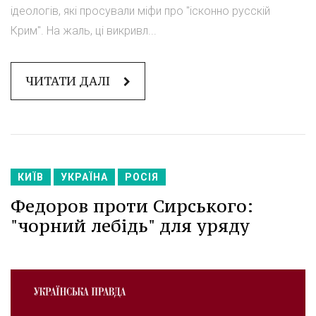
ідеологів, які просували міфи про "ісконно русскій
Крим". На жаль, ці викривл...
ЧИТАТИ ДАЛІ
КИЇВ
УКРАЇНА
РОСІЯ
Федоров проти Сирського:
"чорний лебідь" для уряду