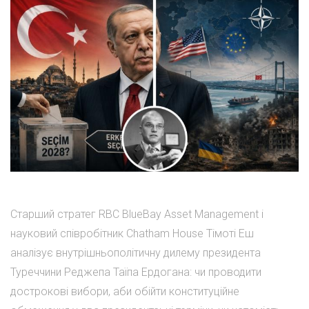
Старший стратег RBC BlueBay Asset Management і
науковий співробітник Chatham House Тімоті Еш
аналізує внутрішньополітичну дилему президента
Туреччини Реджепа Таїпа Ердогана: чи проводити
дострокові вибори, аби обійти конституційне