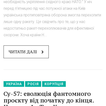
необхідність укріплення східного краю НАТО." У ніч
перед п'ятницею під час потужної атаки на Київ
українська протиповітряна оборона змогла перехопити
лише одну ракету. Це свідчить про те, що у нас
недостатньо ракет-перехоплювачів для ефективної
охорони. Хоча країни Н...
ЧИТАТИ ДАЛІ
УКРАЇНА
РОСІЯ
КОРУПЦІЯ
Су-57: еволюція фантомного
проєкту від початку до кінця.