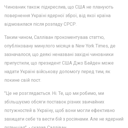
Чиновник також підкреслив, що США не планують
повернення Україні ядерної зброї, від якої країна
відмовилася після розпаду СРСР.
Таким чином, Салліван прокоментував статтю,
опубліковану минулого місяця в New York Times, де
зазначалося, що деякі неназвані західні чиновники
припустили, що президент США Джо Байден може
надати Україні військову допомогу перед тим, як
покине свій пост.
"Це не розглядається. Ні. Те, що ми робимо, ми
збільшуємо обсяги поставок різних звичайних
потужностей в Україну, щоб вони могли ефективно
захищати себе та вести бій з росіянами. Але не ядерний
потенціал", - сказав Салліван.