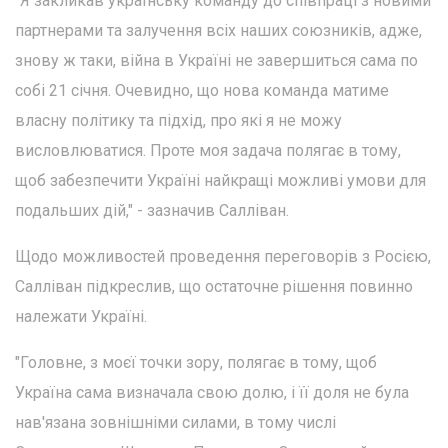
"Я закликав українську команду до співпраці з новими
партнерами та залучення всіх наших союзників, адже,
знову ж таки, війна в Україні не завершиться сама по
собі 21 січня. Очевидно, що нова команда матиме
власну політику та підхід, про які я не можу
висловлюватися. Проте моя задача полягає в тому,
щоб забезпечити Україні найкращі можливі умови для
подальших дій," - зазначив Салліван.
Щодо можливостей проведення переговорів з Росією,
Салліван підкреслив, що остаточне рішення повинно
належати Україні.
"Головне, з моєї точки зору, полягає в тому, щоб
Україна сама визначала свою долю, і її доля не була
нав'язана зовнішніми силами, в тому числі