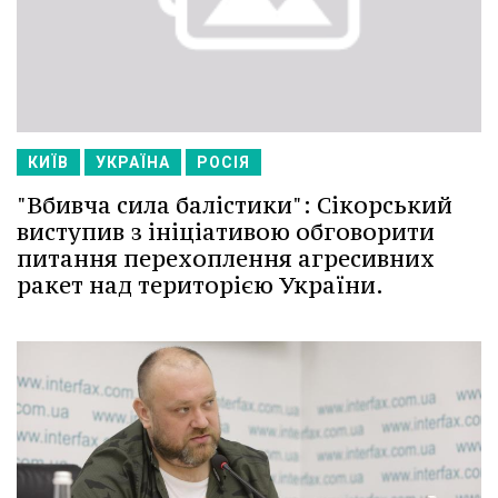
КИЇВ
УКРАЇНА
РОСІЯ
"Вбивча сила балістики": Сікорський
виступив з ініціативою обговорити
питання перехоплення агресивних
ракет над територією України.