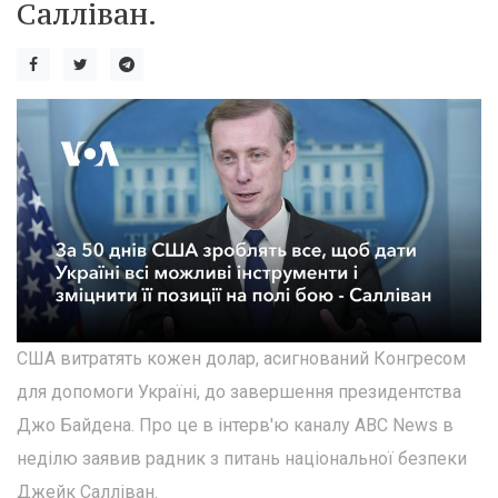
Салліван.
США витратять кожен долар, асигнований Конгресом
для допомоги Україні, до завершення президентства
Джо Байдена. Про це в інтерв'ю каналу ABC News в
неділю заявив радник з питань національної безпеки
Джейк Салліван.