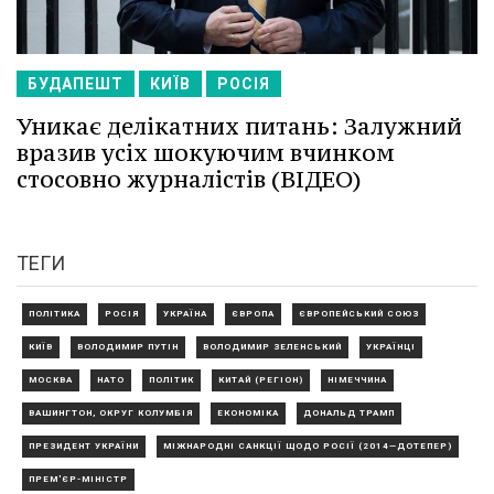
БУДАПЕШТ
КИЇВ
РОСІЯ
Уникає делікатних питань: Залужний
вразив усіх шокуючим вчинком
стосовно журналістів (ВІДЕО)
ТЕГИ
ПОЛІТИКА
РОСІЯ
УКРАЇНА
ЄВРОПА
ЄВРОПЕЙСЬКИЙ СОЮЗ
КИЇВ
ВОЛОДИМИР ПУТІН
ВОЛОДИМИР ЗЕЛЕНСЬКИЙ
УКРАЇНЦІ
МОСКВА
НАТО
ПОЛІТИК
КИТАЙ (РЕГІОН)
НІМЕЧЧИНА
ВАШИНГТОН, ОКРУГ КОЛУМБІЯ
ЕКОНОМІКА
ДОНАЛЬД ТРАМП
ПРЕЗИДЕНТ УКРАЇНИ
МІЖНАРОДНІ САНКЦІЇ ЩОДО РОСІЇ (2014—ДОТЕПЕР)
ПРЕМ'ЄР-МІНІСТР