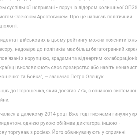
ем суспільної неприязні - поруч із лідером колишньої ОПЗ
истом Олексієм Арестовичем. Про це написав політичний
іології.
езидента і військових в цьому рейтингу можна пояснити їхн
ору, недовіра до політиків має більш багатогранний харак
пов'язані з корупцією, зрадами та відвертим колабораціон
країнці висловлюють своє презирство або навіть ненавист
ошенко та Бойка", — зазначає Петро Олещук.
їнців до Порошенка, який досягає 77%, є ознакою системної
йни.
лася в далекому 2014 році. Вже тоді тисячами гинули укр
езидентом, однією рукою обіймав диктатора, іншою -
ову торгував з росією. Його обвинувачують у сприянні