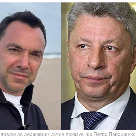
едовіри до державних діячів показує, що Петро Порошенко