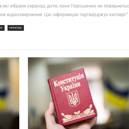
а які зібрали українці, доти, поки Порошенко не повернетьс
ійне відеозвернення. Цю інформацію підтверджує експерт."
НТ
УКРАЇНЦІ