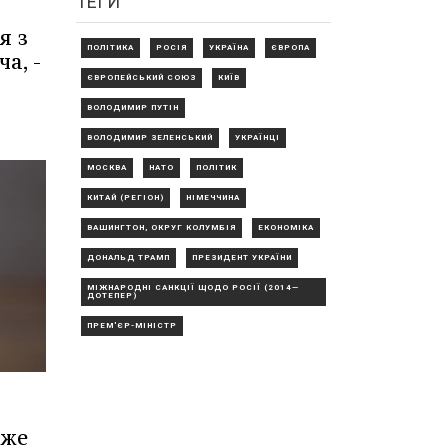
ТЕГИ
я з
ПОЛІТИКА
РОСІЯ
УКРАЇНА
ЄВРОПА
а, -
ЄВРОПЕЙСЬКИЙ СОЮЗ
КИЇВ
ВОЛОДИМИР ПУТІН
ВОЛОДИМИР ЗЕЛЕНСЬКИЙ
УКРАЇНЦІ
МОСКВА
НАТО
ПОЛІТИК
КИТАЙ (РЕГІОН)
НІМЕЧЧИНА
ВАШИНГТОН, ОКРУГ КОЛУМБІЯ
ЕКОНОМІКА
ДОНАЛЬД ТРАМП
ПРЕЗИДЕНТ УКРАЇНИ
МІЖНАРОДНІ САНКЦІЇ ЩОДО РОСІЇ (2014—
ДОТЕПЕР)
ПРЕМ'ЄР-МІНІСТР
оже