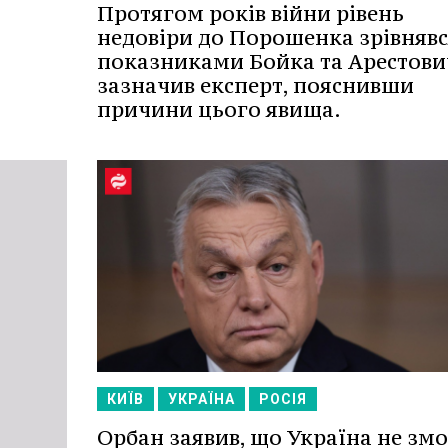
Протягом років війни рівень
недовіри до Порошенка зрівнявс
показниками Бойка та Арестович
зазначив експерт, пояснивши
причини цього явища.
КИЇВ
УКРАЇНА
РОСІЯ
Орбан заявив, що Україна не зм