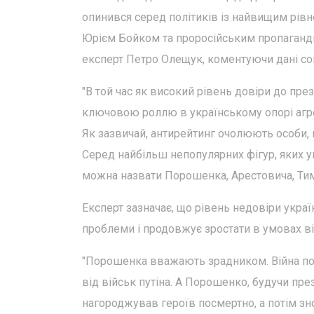
опинився серед політиків із найвищим рівн
Юрієм Бойком та проросійським пропаганд
експерт Петро Олещук, коментуючи дані соц
"В той час як високий рівень довіри до пр
ключовою роллю в українському опорі агрес
Як зазвичай, антирейтинг очолюють особи, 
Серед найбільш непопулярних фігур, яких у
можна назвати Порошенка, Арестовича, Тим
Експерт зазначає, що рівень недовіри укра
проблеми і продовжує зростати в умовах ві
"Порошенка вважають зрадником. Війна поча
від військ путіна. А Порошенко, будучи пр
нагороджував героїв посмертно, а потім зн