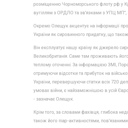
розміщенню Чорноморського флоту рф у Кр
вугіллям з ОРДЛО та зв'язками з УПЦ МП",
Окремо Олещук акцентує на інформації про
України як сировинного придатку, що також
Він експлуатує нашу країну як джерело сир
Великобританія. Саме там проживають його ді
теплому оточенні. За інформацією ЗМІ, Пор
отримуючи відсотки та прибуток на військов
України, перевершуючи статки всіх 720 деп
умовах війни, є найзаможнішою в усій Євр
- зазначає Олещук.
Крім того, за словами фахівця, глибока не
також його піар-активностями, пов'язаними