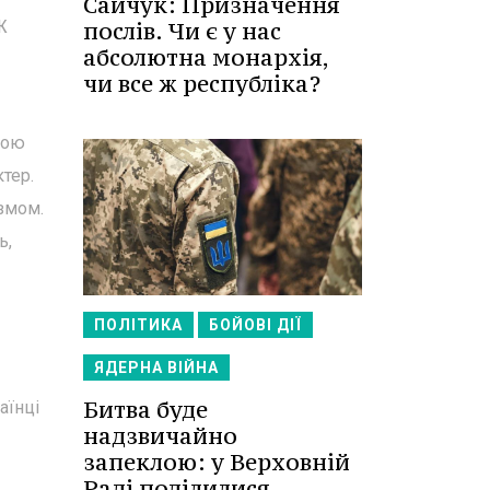
Сайчук: Призначення
послів. Чи є у нас
Ж
абсолютна монархія,
чи все ж республіка?
ьою
тер.
ізмом.
ь,
ПОЛІТИКА
БОЙОВІ ДІЇ
ЯДЕРНА ВІЙНА
Битва буде
аїнці
надзвичайно
запеклою: у Верховній
Раді поділилися