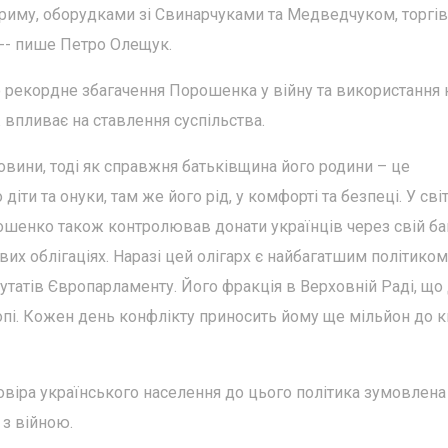
иму, оборудками зі Свинарчуками та Медведчуком, торгі
 -- пише Петро Олещук.
 рекордне збагачення Порошенка у війну та використання
 впливає на ставлення суспільства.
овини, тоді як справжня батьківщина його родини – це
ти та онуки, там же його рід, у комфорті та безпеці. У світ
ошенко також контролював донати українців через свій ба
их облігаціях. Наразі цей олігарх є найбагатшим політиком
утатів Європарламенту. Його фракція в Верховній Раді, що 
опі. Кожен день конфлікту приносить йому ще мільйон до к
довіра українського населення до цього політика зумовлена
 з війною.