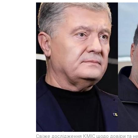
Свіже дослідження КМІС щодо довіри та н