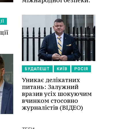
міжнародної безпеки.
ІЇ
ції
БУДАПЕШТ
КИЇВ
РОСІЯ
Уникає делікатних
питань: Залужний
вразив усіх шокуючим
вчинком стосовно
журналістів (ВІДЕО)