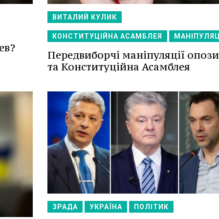
ВИТАЛИЙ КУЛИК
КОНСТИТУЦІЙНА АСАМБЛЕЯ
МАНІПУЛЯЦ
ев?
Передвиборчі маніпуляції опози
та Конституційна Асамблея
ЗРАДА
УКРАЇНА
ПОЛІТИК