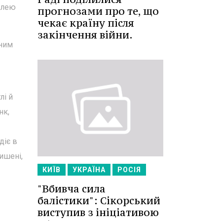
влею
прогнозами про те, що
чекає країну після
закінчення війни.
 ним
лі й
нк,
діє в
ишені,
КИЇВ
УКРАЇНА
РОСІЯ
"Вбивча сила
балістики": Сікорський
виступив з ініціативою