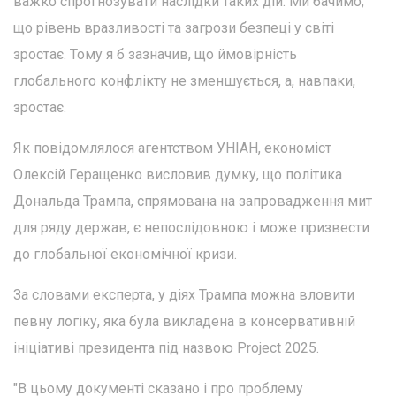
важко спрогнозувати наслідки таких дій. Ми бачимо,
що рівень вразливості та загрози безпеці у світі
зростає. Тому я б зазначив, що ймовірність
глобального конфлікту не зменшується, а, навпаки,
зростає.
Як повідомлялося агентством УНІАН, економіст
Олексій Геращенко висловив думку, що політика
Дональда Трампа, спрямована на запровадження мит
для ряду держав, є непослідовною і може призвести
до глобальної економічної кризи.
За словами експерта, у діях Трампа можна вловити
певну логіку, яка була викладена в консервативній
ініціативі президента під назвою Project 2025.
"В цьому документі сказано і про проблему