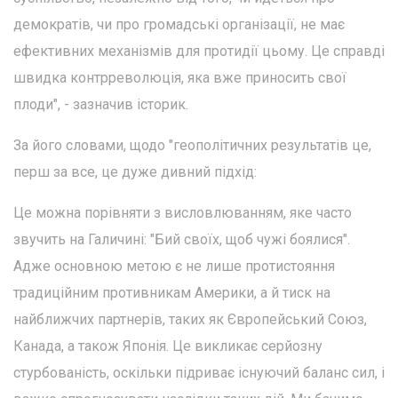
демократів, чи про громадські організації, не має
ефективних механізмів для протидії цьому. Це справді
швидка контрреволюція, яка вже приносить свої
плоди", - зазначив історик.
За його словами, щодо "геополітичних результатів це,
перш за все, це дуже дивний підхід:
Це можна порівняти з висловлюванням, яке часто
звучить на Галичині: "Бий своїх, щоб чужі боялися".
Адже основною метою є не лише протистояння
традиційним противникам Америки, а й тиск на
найближчих партнерів, таких як Європейський Союз,
Канада, а також Японія. Це викликає серйозну
стурбованість, оскільки підриває існуючий баланс сил, і