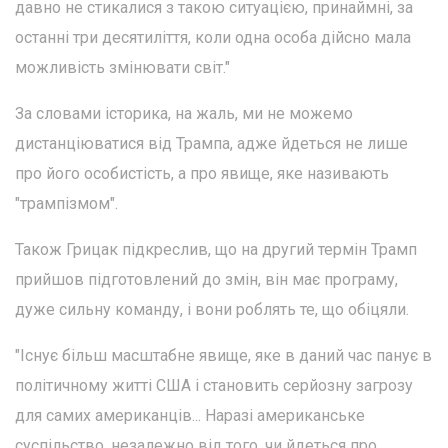
давно не стикалися з такою ситуацією, принаймні, за
останні три десятиліття, коли одна особа дійсно мала
можливість змінювати світ."
За словами історика, на жаль, ми не можемо
дистанціюватися від Трампа, адже йдеться не лише
про його особистість, а про явище, яке називають
"трампізмом".
Також Грицак підкреслив, що на другий термін Трамп
прийшов підготовлений до змін, він має програму,
дуже сильну команду, і вони роблять те, що обіцяли.
"Існує більш масштабне явище, яке в даний час панує в
політичному житті США і становить серйозну загрозу
для самих американців... Наразі американське
суспільство, незалежно від того, чи йдеться про