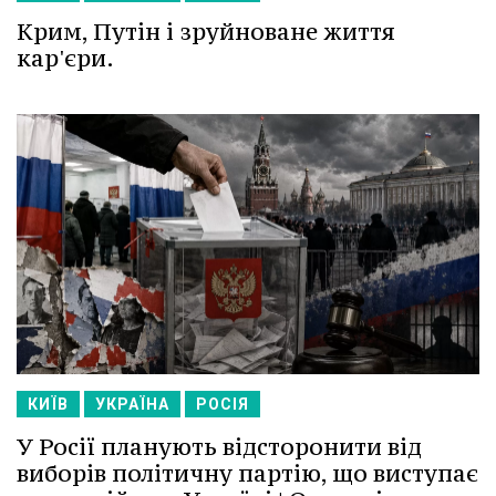
Крим, Путін і зруйноване життя
кар'єри.
КИЇВ
УКРАЇНА
РОСІЯ
У Росії планують відсторонити від
виборів політичну партію, що виступає