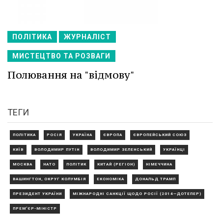
ПОЛІТИКА
ЖУРНАЛІСТ
МИСТЕЦТВО ТА РОЗВАГИ
Полювання на "відмову"
ТЕГИ
ПОЛІТИКА
РОСІЯ
УКРАЇНА
ЄВРОПА
ЄВРОПЕЙСЬКИЙ СОЮЗ
КИЇВ
ВОЛОДИМИР ПУТІН
ВОЛОДИМИР ЗЕЛЕНСЬКИЙ
УКРАЇНЦІ
МОСКВА
НАТО
ПОЛІТИК
КИТАЙ (РЕГІОН)
НІМЕЧЧИНА
ВАШИНГТОН, ОКРУГ КОЛУМБІЯ
ЕКОНОМІКА
ДОНАЛЬД ТРАМП
ПРЕЗИДЕНТ УКРАЇНИ
МІЖНАРОДНІ САНКЦІЇ ЩОДО РОСІЇ (2014—ДОТЕПЕР)
ПРЕМ'ЄР-МІНІСТР