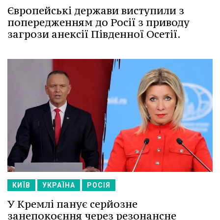
Європейські держави виступили з
попередженням до Росії з приводу
загрози анексії Південної Осетії.
КИЇВ
УКРАЇНА
РОСІЯ
У Кремлі панує серйозне
занепокоєння через резонансне