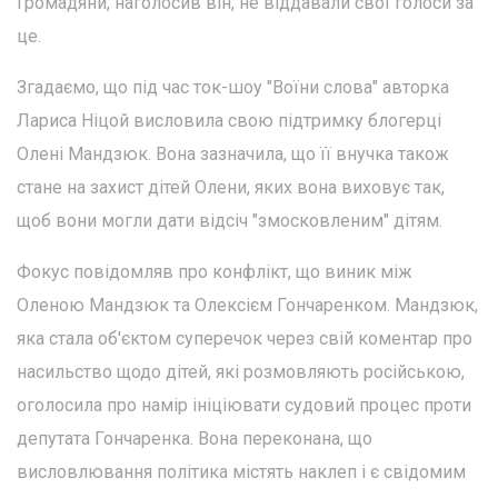
Громадяни, наголосив він, не віддавали свої голоси за
це.
Згадаємо, що під час ток-шоу "Воїни слова" авторка
Лариса Ніцой висловила свою підтримку блогерці
Олені Мандзюк. Вона зазначила, що її внучка також
стане на захист дітей Олени, яких вона виховує так,
щоб вони могли дати відсіч "змосковленим" дітям.
Фокус повідомляв про конфлікт, що виник між
Оленою Мандзюк та Олексієм Гончаренком. Мандзюк,
яка стала об'єктом суперечок через свій коментар про
насильство щодо дітей, які розмовляють російською,
оголосила про намір ініціювати судовий процес проти
депутата Гончаренка. Вона переконана, що
висловлювання політика містять наклеп і є свідомим