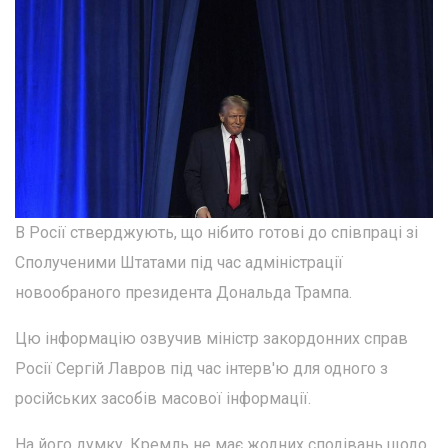
В Росії стверджують, що нібито готові до співпраці зі
Сполученими Штатами під час адміністрації
новообраного президента Дональда Трампа.
Цю інформацію озвучив міністр закордонних справ
Росії Сергій Лавров під час інтерв'ю для одного з
російських засобів масової інформації.
На його думку, Кремль не має жодних сподівань щодо