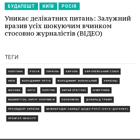
БУДАПЕШТ
КИЇВ
РОСІЯ
Уникає делікатних питань: Залужний
вразив усіх шокуючим вчинком
стосовно журналістів (ВІДЕО)
ТЕГИ
ПОЛІТИКА
РОСІЯ
УКРАЇНА
ЄВРОПА
ЄВРОПЕЙСЬКИЙ СОЮЗ
КИЇВ
ВОЛОДИМИР ПУТІН
ВОЛОДИМИР ЗЕЛЕНСЬКИЙ
УКРАЇНЦІ
МОСКВА
НАТО
ПОЛІТИК
КИТАЙ (РЕГІОН)
НІМЕЧЧИНА
ВАШИНГТОН, ОКРУГ КОЛУМБІЯ
ЕКОНОМІКА
ДОНАЛЬД ТРАМП
ПРЕЗИДЕНТ УКРАЇНИ
МІЖНАРОДНІ САНКЦІЇ ЩОДО РОСІЇ (2014—ДОТЕПЕР)
ПРЕМ'ЄР-МІНІСТР