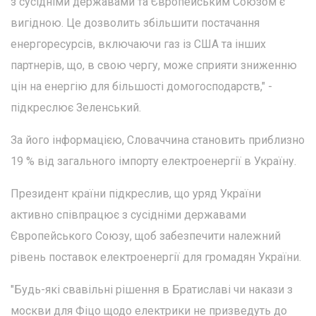
з сусідніми державами та Європейським Союзом є
вигідною. Це дозволить збільшити постачання
енергоресурсів, включаючи газ із США та інших
партнерів, що, в свою чергу, може сприяти зниженню
цін на енергію для більшості домогосподарств," -
підкреслює Зеленський.
За його інформацією, Словаччина становить приблизно
19 % від загального імпорту електроенергії в Україну.
Президент країни підкреслив, що уряд України
активно співпрацює з сусідніми державами
Європейського Союзу, щоб забезпечити належний
рівень поставок електроенергії для громадян України.
"Будь-які свавільні рішення в Братиславі чи накази з
москви для Фіцо щодо електрики не призведуть до