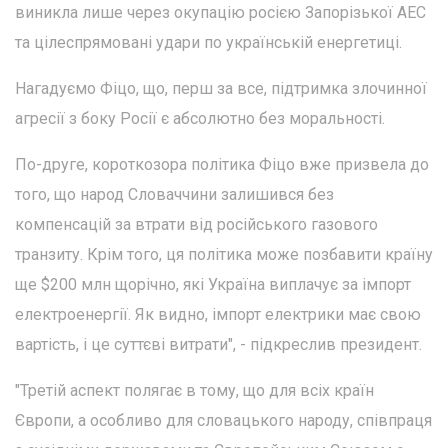
виникла лише через окупацію росією Запорізької АЕС
та цілеспрямовані удари по українській енергетиці.
Нагадуємо Фіцо, що, перш за все, підтримка злочинної
агресії з боку Росії є абсолютно без моральності.
По-друге, короткозора політика Фіцо вже призвела до
того, що народ Словаччини залишився без
компенсацій за втрати від російського газового
транзиту. Крім того, ця політика може позбавити країну
ще $200 млн щорічно, які Україна виплачує за імпорт
електроенергії. Як видно, імпорт електрики має свою
вартість, і це суттєві витрати", - підкреслив президент.
"Третій аспект полягає в тому, що для всіх країн
Європи, а особливо для словацького народу, співпраця