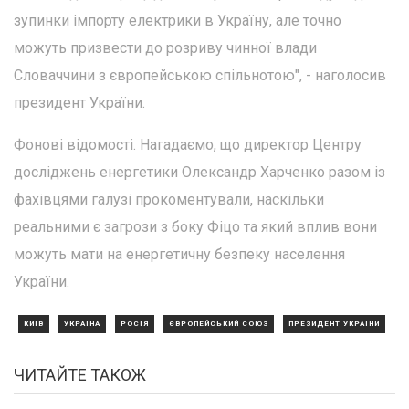
зупинки імпорту електрики в Україну, але точно
можуть призвести до розриву чинної влади
Словаччини з європейською спільнотою", - наголосив
президент України.
Фонові відомості. Нагадаємо, що директор Центру
досліджень енергетики Олександр Харченко разом із
фахівцями галузі прокоментували, наскільки
реальними є загрози з боку Фіцо та який вплив вони
можуть мати на енергетичну безпеку населення
України.
КИЇВ
УКРАЇНА
РОСІЯ
ЄВРОПЕЙСЬКИЙ СОЮЗ
ПРЕЗИДЕНТ УКРАЇНИ
ЧИТАЙТЕ ТАКОЖ