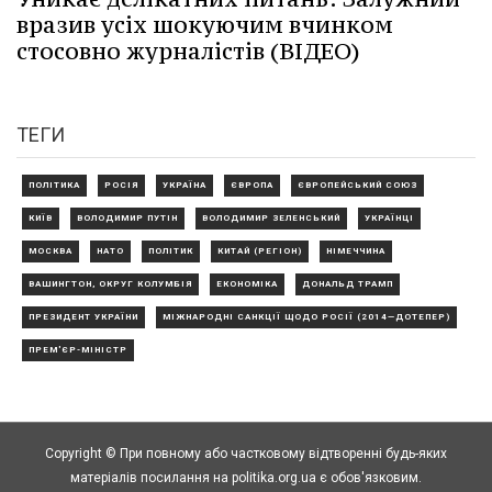
вразив усіх шокуючим вчинком
стосовно журналістів (ВІДЕО)
ТЕГИ
ПОЛІТИКА
РОСІЯ
УКРАЇНА
ЄВРОПА
ЄВРОПЕЙСЬКИЙ СОЮЗ
КИЇВ
ВОЛОДИМИР ПУТІН
ВОЛОДИМИР ЗЕЛЕНСЬКИЙ
УКРАЇНЦІ
МОСКВА
НАТО
ПОЛІТИК
КИТАЙ (РЕГІОН)
НІМЕЧЧИНА
ВАШИНГТОН, ОКРУГ КОЛУМБІЯ
ЕКОНОМІКА
ДОНАЛЬД ТРАМП
ПРЕЗИДЕНТ УКРАЇНИ
МІЖНАРОДНІ САНКЦІЇ ЩОДО РОСІЇ (2014—ДОТЕПЕР)
ПРЕМ'ЄР-МІНІСТР
Copyright © При повному або частковому відтворенні будь-яких
матеріалів посилання на politika.org.ua є обов'язковим.