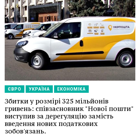
ЄВРО
УКРАЇНА
ЕКОНОМІКА
Збитки у розмірі 325 мільйонів
гривень: співзасновник "Нової пошти"
виступив за дерегуляцію замість
введення нових податкових
зобов'язань.