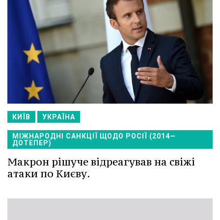
КИЇВ
УКРАЇНА
МІЖНАРОДНІ САНКЦІЇ ЩОДО РОСІЇ (2014—
ДОТЕПЕР)
Макрон рішуче відреагував на свіжі
атаки по Києву.