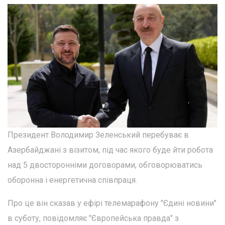
Президент Володимир Зеленський перебуває в
Азербайджані з візитом, під час якого буде йти робота
над 5 двосторонніми договорами, обговорюватись
оборонна і енергетична співпраця.
Про це він сказав у ефірі телемарафону "Єдині новини"
в суботу, повідомляє "Європейська правда" з