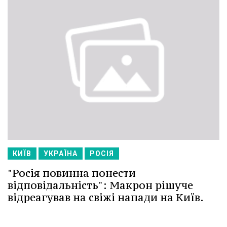
КИЇВ
УКРАЇНА
РОСІЯ
"Росія повинна понести
відповідальність": Макрон рішуче
відреагував на свіжі напади на Київ.