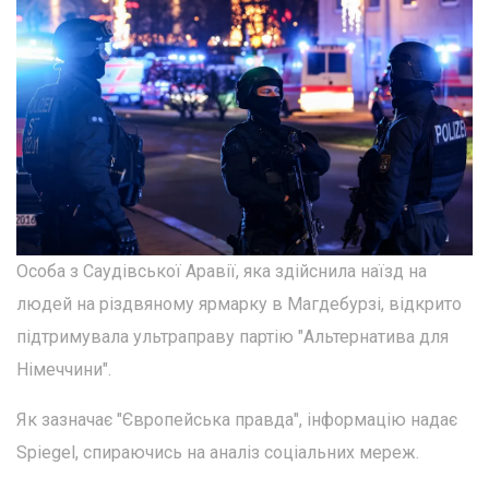
Особа з Саудівської Аравії, яка здійснила наїзд на
людей на різдвяному ярмарку в Магдебурзі, відкрито
підтримувала ультраправу партію "Альтернатива для
Німеччини".
Як зазначає "Європейська правда", інформацію надає
Spiegel, спираючись на аналіз соціальних мереж.