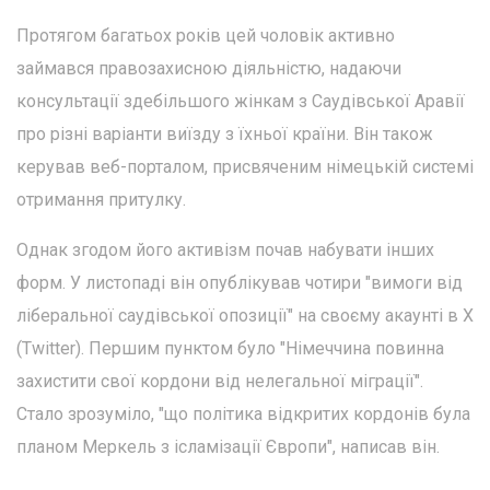
Протягом багатьох років цей чоловік активно
займався правозахисною діяльністю, надаючи
консультації здебільшого жінкам з Саудівської Аравії
про різні варіанти виїзду з їхньої країни. Він також
керував веб-порталом, присвяченим німецькій системі
отримання притулку.
Однак згодом його активізм почав набувати інших
форм. У листопаді він опублікував чотири "вимоги від
ліберальної саудівської опозиції" на своєму акаунті в X
(Twitter). Першим пунктом було "Німеччина повинна
захистити свої кордони від нелегальної міграції".
Стало зрозуміло, "що політика відкритих кордонів була
планом Меркель з ісламізації Європи", написав він.