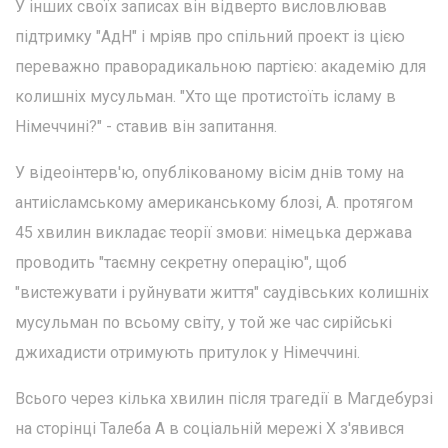
У інших своїх записах він відверто висловлював
підтримку "АдН" і мріяв про спільний проект із цією
переважно праворадикальною партією: академію для
колишніх мусульман. "Хто ще протистоїть ісламу в
Німеччині?" - ставив він запитання.
У відеоінтерв'ю, опублікованому вісім днів тому на
антиісламському американському блозі, А. протягом
45 хвилин викладає теорії змови: німецька держава
проводить "таємну секретну операцію", щоб
"вистежувати і руйнувати життя" саудівських колишніх
мусульман по всьому світу, у той же час сирійські
джихадисти отримують притулок у Німеччині.
Всього через кілька хвилин після трагедії в Магдебурзі
на сторінці Талеба А в соціальній мережі X з'явився