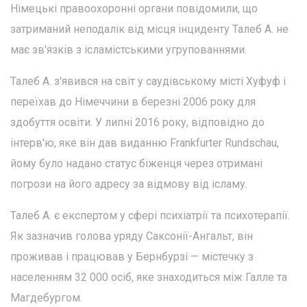
Німецькі правоохоронні органи повідомили, що
затриманий неподалік від місця інциденту Талеб А. не
має зв'язків з ісламістськими угрупованнями.
Талеб А. з'явився на світ у саудівському місті Хуфуф і
переїхав до Німеччини в березні 2006 року для
здобуття освіти. У липні 2016 року, відповідно до
інтерв'ю, яке він дав виданню Frankfurter Rundschau,
йому було надано статус біженця через отримані
погрози на його адресу за відмову від ісламу.
Талеб А. є експертом у сфері психіатрії та психотерапії.
Як зазначив голова уряду Саксонії-Ангальт, він
проживав і працював у Бернбурзі — містечку з
населенням 32 000 осіб, яке знаходиться між Галле та
Магдебургом.