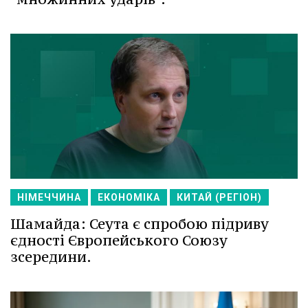
НІМЕЧЧИНА
ЕКОНОМІКА
КИТАЙ (РЕГІОН)
Шамайда: Сеута є спробою підриву
єдності Європейського Союзу
зсередини.