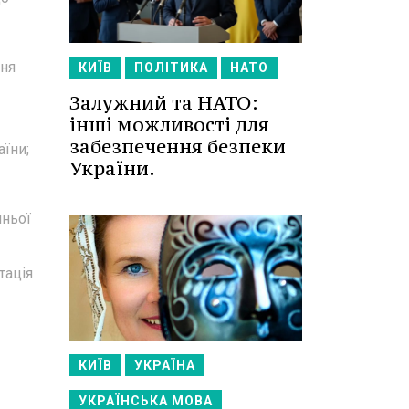
ння
КИЇВ
ПОЛІТИКА
НАТО
Залужний та НАТО:
інші можливості для
забезпечення безпеки
аїни;
України.
шньої
тація
КИЇВ
УКРАЇНА
УКРАЇНСЬКА МОВА