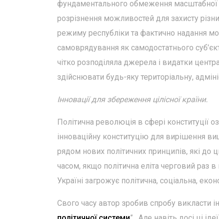
фундаментального обмеження масштабної кор
розрізнення можливостей для захисту різни
режиму республіки та фактично надання мо
самоврядування як самодостатнього суб’єкт
чітко розподіляла джерела і видатки центр
здійснювати будь-яку територіальну, адміні
Інновації для збереження цілісної країни.
Політична революція в сфері конституції оз
інноваційну конституцію для вирішення ви
рядом нових політичних принципів, які до 
часом, якщо політична еліта черговий раз в 
Україні загрожує політична, соціальна, екон
Свого часу автор зробив спробу викласти інн
політичної системи
”. Але навіть досі ці і