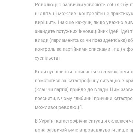
Революцію зазвичай уявляють собі як бунт, 
ні еліта, ні можливі контреліти не практику
вирішить. Інакше кажучи, якщо уважно вивч
знайдете потужних інноваційних ідей. Ідеї 
влади (парламентська чи президентська) аб
контроль за партійними списками і т.д.) є 
суспільстві.
Коли суспільство опиняється на межі револ
помститися за катастрофічну ситуацію в краї
(клан чи партія) прийде до влади. Цим зазв
пояснити, в чому глибинні причини катастро
можливої революції.
В Україні катастрофічна ситуація склалася 
вона зазвичай вміє впроваджувати лише про