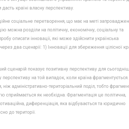
 дасть країні власну перспективу.
ійне соціальне перетворення, що має на меті запровадже
ю можна розділи на політичну, економічну, соціальну та
робу описати інновації, які може здійснити українська
ерез два сценарії: 1) Інновації для збереження цілісної кр
ший сценарій показує позитивну перспективу для сьогодні
у перспективу на той випадок, коли країна фрагментується.
 ніж адміністративно-територіальний поділ, тобто фрагмен
тю сприймається як необхідна. Фрагментація це політична,
мотиваційна, диференціація, яка відбувається та юридично
сно до території.