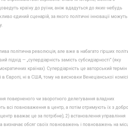
доведуть країну до руїни, аніж вдадуться до яких-небудь
ливо єдиний сценарій, за якого політичні інновації можуть
у.
ива політична революція, але вже в набагато гірших політ
ий підхід — „супердіарність замість субсидіарності” (яку
кратичних країнах). Супердіарність це авторський термін 
і в Європі, ні в США, тому на висновки Венеціанської комісі
ення поверненого чи зворотного делегування владних
 всі повноваження в центр, а потім отримують їх з добро
х центр вважає це за потрібне); 2) встановлення управління
 визначає обсяг своїх повноважень і повноважень на місц