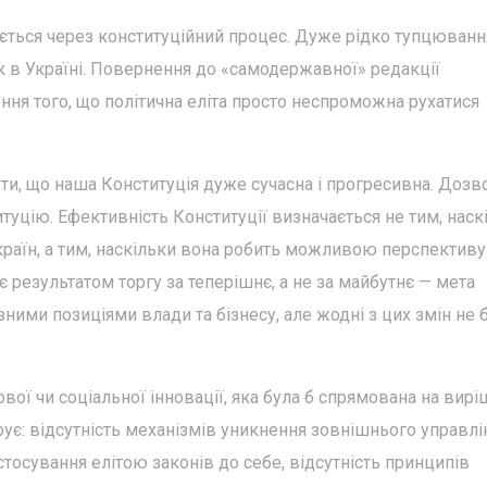
ється через конституційний процес. Дуже рідко тупцюванн
к в Україні. Повернення до «самодержавної» редакції
ення того, що політична еліта просто неспроможна рухатися
ути, що наша Конституція дуже сучасна і прогресивна. Дозв
итуцію. Ефективність Конституції визначається не тим, наск
 країн, а тим, наскільки вона робить можливою перспективу
є результатом торгу за теперішнє, а не за майбутнє — мета
ізними позиціями влади та бізнесу, але жодні з цих змін не 
ої чи соціальної інновації, яка була б спрямована на вир
ує: відсутність механізмів уникнення зовнішнього управлі
астосування елітою законів до себе, відсутність принципів