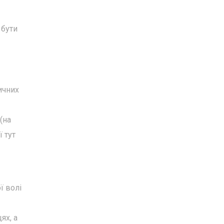
 бути
ичних
(на
ї тут
ї волі
ях, а