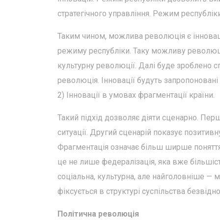
стратегічного управління. Режим республіки
Таким чином, можлива революція є інновац
режиму республіки. Таку можливу революці
культурну революції. Далі буде зроблено сп
революція. Інновації будуть запропоновані ч
2) Інновації в умовах фрагментації країни.
Такий підхід дозволяє діяти сценарно. Пер
ситуації. Другий сценарій показує позитивн
Фрагментація означає більш ширше поняття,
це не лише федералізація, яка вже більшіс
соціальна, культурна, але найголовніше — 
фіксується в структурі суспільства безвідно
Політична революція