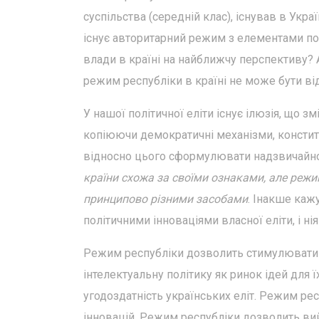
суспільства (середній клас), існував в Укра
існує авторитарний режим з елементами по
влади в країні на найближчу перспективу? 
режим республіки в країні не може бути ві
У нашої політичної еліти існує ілюзія, що 
копіюючи демократичні механізми, конституц
відносно цього сформулювати надзвичайно
країни схожа за своїми ознаками, але режи
принципово різними засобами
. Інакше каж
політичними інноваціями власної еліти, і ні
Режим республіки дозволить стимулювати і
інтелектуальну політику як ринок ідей для 
угодоздатність українських еліт. Режим р
інновацій. Режим республіки дозволить вий