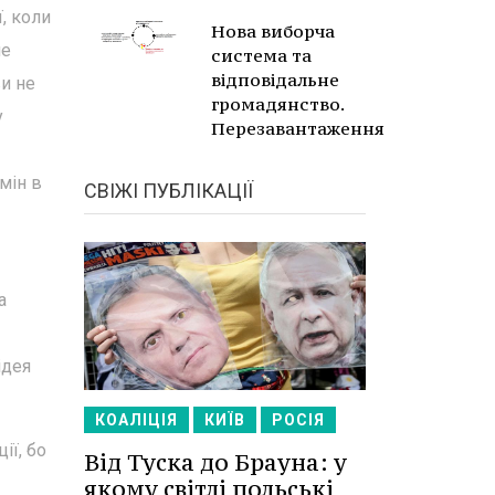
, коли
Нова виборча
не
система та
відповідальне
и не
громадянство.
у
Перезавантаження
мін в
СВІЖІ ПУБЛІКАЦІЇ
а
ідея
КОАЛІЦІЯ
КИЇВ
РОСІЯ
ії, бо
Від Туска до Брауна: у
якому світлі польські