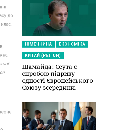
їні
асу до
 клас,
НІМЕЧЧИНА
ЕКОНОМІКА
в,
ожна
КИТАЙ (РЕГІОН)
жної
Шамайда: Сеута є
спробою підриву
ься
єдності Європейського
Союзу зсередини.
оверне
до