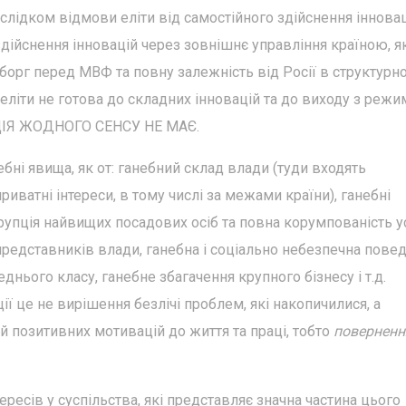
наслідком відмови еліти від самостійного здійснення інновац
дійснення інновацій через зовнішнє управління країною, я
орг перед МВФ та повну залежність від Росії в структурно
еліти не готова до складних інновацій та до виходу з режи
ЮЦІЯ ЖОДНОГО СЕНСУ НЕ МАЄ.
ебні явища, як от: ганебний склад влади (туди входять
иватні інтереси, в тому числі за межами країни), ганебні
орупція найвищих посадових осіб та повна корумпованість у
представників влади, ганебна і соціально небезпечна повед
еднього класу, ганебне збагачення крупного бізнесу і т.д.
ї це не вирішення безлічі проблем, які накопичилися, а
 позитивних мотивацій до життя та праці, тобто
поверненн
ересів у суспільства, які представляє значна частина цього