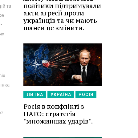
політики підтримували
ій та
акти агресії проти
ке
українців та чи мають
-
шанси це змінити.
му
сіх
інка
ЛИТВА
УКРАЇНА
РОСІЯ
Росія в конфлікті з
НАТО: стратегія
я
"множинних ударів".