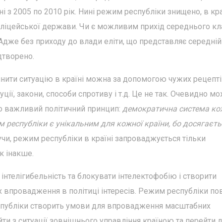
їні з 2005 по 2010 рік. Нині режим республіки знищено, в кра
ліцейської держави. Чи є можливим прихід середнього кл
Адже без приходу до влади еліти, що представляє середній
дтворено.
змінити ситуацію в країні можна за допомогою чужих рецепті
ії, закони, способи спротиву і т.д. Це не так. Очевидно м
 важливий політичний принцип:
демократична система ко
м республіки є унікальним для кожної країни, бо досягаєт
учи, режим республіки в країні запроваджується тільки
як інакше.
нтелігибельність та блокувати інтелектофобію і створити
їх впровадження в політиці інтересів. Режим республіки п
еспубліки створить умови для впровадження масштабних
ти з ситуації зовнішнього управління країною та перейти 