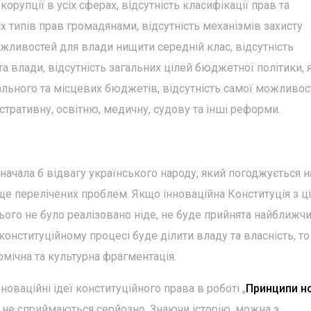
упції в усіх сферах, відсутність класифікації прав та
х типів прав громадянами, відсутність механізмів захисту
жливостей для влади нищити середній клас, відсутність
а влади, відсутність загальних цілей бюджетної політики, 
ального та місцевих бюджетів, відсутність самої можливос
стративну, освітню, медичну, судову та інші реформи.
начала б відвагу українського народу, який погоджується н
ще перелічених проблем. Якщо інноваційна Конституція з ц
цього не було реалізовано ніде, не буде прийнята найближч
конституційному процесі буде ділити владу та власність, то
омічна та культурна фрагментація.
оваційні ідеї конституційного права в роботі „
Принципи н
деї не сприймаються серйозно. Знаючи історію, можна з