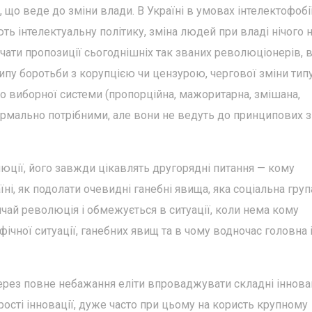
що веде до зміни влади. В Україні в умовах інтелектофобії
ють інтелектуальну політику, зміна людей при владі нічого 
ати пропозиції сьогоднішніх так званих революціонерів, в
типу боротьби з корупцією чи цензурою, чергової зміни тип
о виборної системи (пропорційна, мажоритарна, змішана,
формально потрібними, але вони не ведуть до принципових з
юції, його завжди цікавлять другорядні питання — кому
ні, як подолати очевидні ганебні явища, яка соціальна груп
ичай революція і обмежується в ситуації, коли нема кому
фічної ситуації, ганебних явищ та в чому водночас головна 
через повне небажання еліти впроваджувати складні інновац
сті інновації, дуже часто при цьому на користь крупному