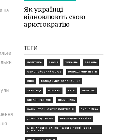
Як українці
я на
відновлюють свою
аристократію
ТЕГИ
ольте
ільки
ПОЛІТИКА
РОСІЯ
УКРАЇНА
ЄВРОПА
ЄВРОПЕЙСЬКИЙ СОЮЗ
ВОЛОДИМИР ПУТІН
КИЇВ
ВОЛОДИМИР ЗЕЛЕНСЬКИЙ
були
УКРАЇНЦІ
МОСКВА
НАТО
ПОЛІТИК
КИТАЙ (РЕГІОН)
НІМЕЧЧИНА
ВАШИНГТОН, ОКРУГ КОЛУМБІЯ
ЕКОНОМІКА
ішення
ДОНАЛЬД ТРАМП
ПРЕЗИДЕНТ УКРАЇНИ
ння
МІЖНАРОДНІ САНКЦІЇ ЩОДО РОСІЇ (2014—
ДОТЕПЕР)
ПРЕМ'ЄР-МІНІСТР