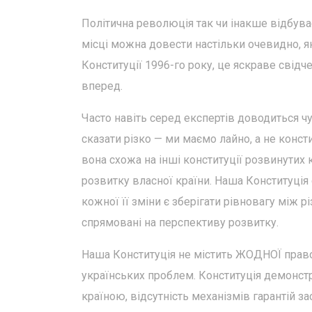
Політична революція так чи інакше відбува
місці можна довести настільки очевидно, я
Конституції 1996-го року, це яскраве свідч
вперед.
Часто навіть серед експертів доводиться ч
сказати різко — ми маємо лайно, а не конст
вона схожа на інші конституції розвинутих
розвитку власної країни. Наша Конституція 
кожної її зміни є зберігати рівновагу між р
спрямовані на перспективу розвитку.
Наша Конституція не містить ЖОДНОЇ правов
українських проблем. Конституція демонстр
країною, відсутність механізмів гарантій з