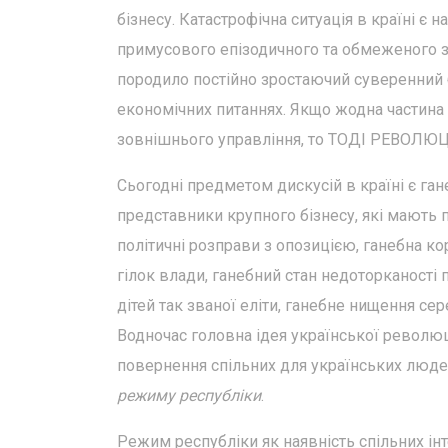
бізнесу. Катастрофічна ситуація в країні є 
примусового епізодичного та обмеженого з
породило постійно зростаючий суверенний б
економічних питаннях. Якщо жодна частина 
зовнішнього управління, то ТОДІ РЕВОЛ
Сьогодні предметом дискусій в країні є ган
представники крупного бізнесу, які мають пр
політичні розправи з опозицією, ганебна к
гілок влади, ганебний стан недоторканості 
дітей так званої еліти, ганебне нищення сер
Водночас головна ідея української революці
повернення спільних для українських людей
режиму республіки
.
Режим республіки як наявність спільних інт