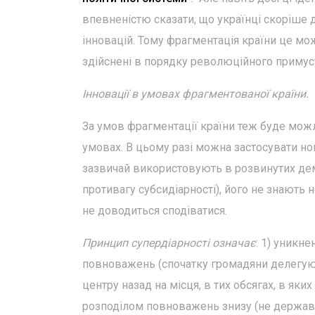
впевненістю сказати, що українці скоріше 
інновацій. Тому фрагментація країни це мож
здійснені в порядку революційного примус
Інновації в умовах фрагментованої країни.
За умов фрагментації країни теж буде можл
умовах. В цьому разі можна застосувати нов
зазвичай використовують в розвинутих демо
противагу субсидіарності), його не знають н
не доводиться сподіватися.
Принцип супердіарності означає
: 1) уникн
повноважень (спочатку громадяни делегують
центру назад на місця, в тих обсягах, в яки
розподілом повноважень знизу (не держава