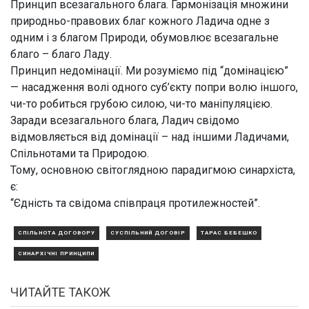
Принцип всезагального блага.
Гармонізація множини
природньо-правових благ кожного Ладича одне з
одним і з благом Природи, обумовлює всезагальне
благо – благо Ладу.
Принцип недомінації.
Ми розуміємо під “домінацією”
— насадження волі одного суб’єкту попри волю іншого,
чи-то робиться грубою силою, чи-то маніпуляцією.
Заради всезагального блага, Ладич свідомо
відмовляється від домінації – над іншими Ладичами,
Спільнотами та Природою.
Тому, основною світоглядною парадигмою синархіста,
є:
“Єдність та свідома співпраця протилежностей”.
СПІЛЬНОТА ДОГОВОРУ
СУСПІЛЬНИЙ ДОГОВІР
ТАРАС БЕБЕШКО
СИНАРХІЧНІ ПРИНЦИПИ
ЧИТАЙТЕ ТАКОЖ