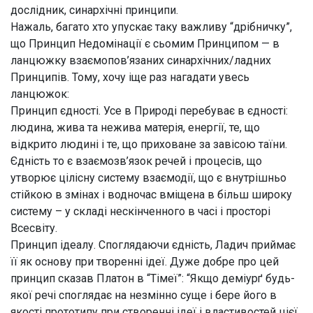
дослідник,
синархічні принципи
.
Нажаль, багато хто упускає таку важливу “дрібничку”,
що Принцип Недомінації є
сьомим Принципом
— в
ланцюжку взаємопов’язаних синархічних/ладних
Принципів. Тому, хочу іще раз нагадати увесь
ланцюжок:
Принцип єдності.
Усе в Природі перебуває в єдності:
людина, жива та нежива матерія, енергії, те, що
відкрито людині і те, що приховане за завісою таїни.
Єдність то є взаємозв’язок речей і процесів, що
утворює цілісну систему взаємодії, що є внутрішньо
стійкою в змінах і водночас вміщена в більш широку
систему – у складі нескінченного в часі і просторі
Всесвіту.
Принцип ідеалу
. Споглядаючи єдність, Ладич приймає
її як основу при творенні ідеї. Дуже добре про цей
принцип сказав Платон в “Тімеї”:
“Якщо деміурґ будь-
якої речі споглядає на незмінно суще і бере його в
якості прототипу при створенні ідеї і властивостей цієї