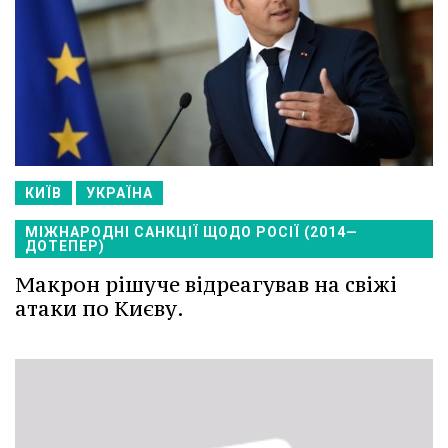
КИЇВ
УКРАЇНА
МІЖНАРОДНІ САНКЦІЇ ЩОДО РОСІЇ (2014—
ДОТЕПЕР)
Макрон рішуче відреагував на свіжі
атаки по Києву.