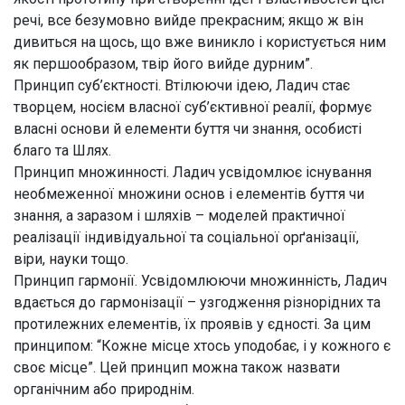
речі, все безумовно вийде прекрасним; якщо ж він
дивиться на щось, що вже виникло і користується ним
як першообразом, твір його вийде дурним”
.
Принцип суб’єктності.
Втілюючи ідею, Ладич стає
творцем, носієм власної суб’єктивної реалії, формує
власні основи й елементи буття чи знання, особисті
благо та Шлях.
Принцип множинності.
Ладич усвідомлює існування
необмеженної множини основ і елементів буття чи
знання, а заразом і шляхів – моделей практичної
реалізації індивідуальної та соціальної орґанізації,
віри, науки тощо.
Принцип гармонії.
Усвідомлюючи множинність, Ладич
вдається до гармонізації – узгодження різнорідних та
протилежних елементів, їх проявів у єдності. За цим
принципом:
“Кожне місце хтось уподобає, і у кожного є
своє місце”
. Цей принцип можна також назвати
органічним або природнім.