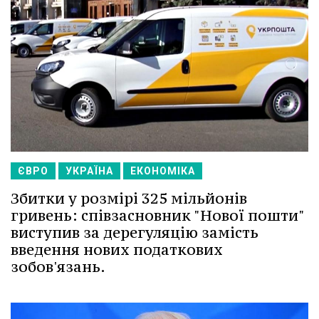
ЄВРО
УКРАЇНА
ЕКОНОМІКА
Збитки у розмірі 325 мільйонів
гривень: співзасновник "Нової пошти"
виступив за дерегуляцію замість
введення нових податкових
зобов'язань.