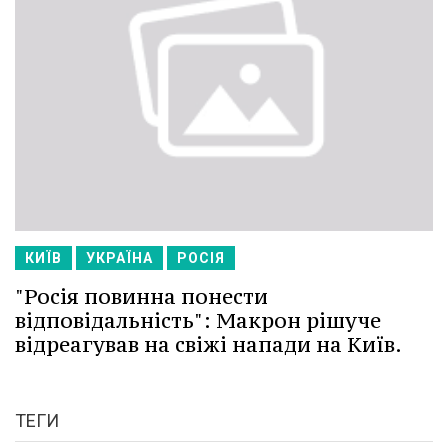
КИЇВ
УКРАЇНА
РОСІЯ
"Росія повинна понести
відповідальність": Макрон рішуче
відреагував на свіжі напади на Київ.
ТЕГИ