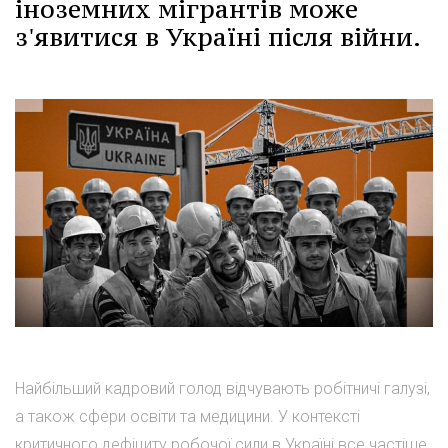
іноземних мігрантів може
з'явитися в Україні після війни.
Найбільший кадровий голод відчувають робітничі галузі,
а також сфери освіти та медицини. У контексті
критичного дефіциту робочої сили в Україні все частіше