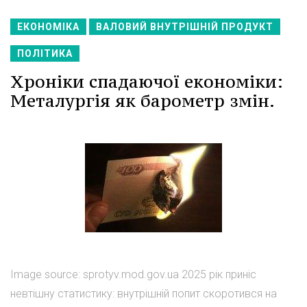
ЕКОНОМІКА
ВАЛОВИЙ ВНУТРІШНІЙ ПРОДУКТ
ПОЛІТИКА
Хроніки спадаючої економіки:
Металургія як барометр змін.
Image source: sprotyv.mod.gov.ua 2025 рік приніс
невтішну статистику: внутрішній попит скоротився на