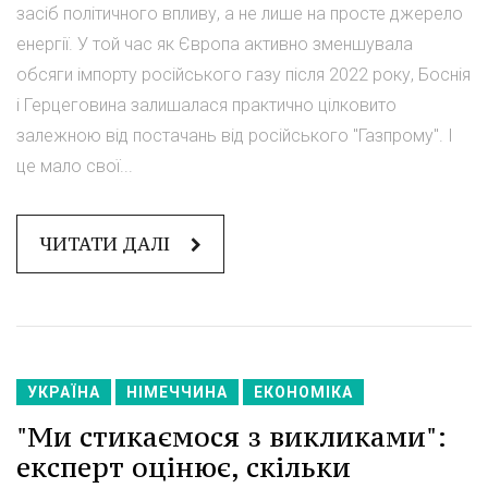
засіб політичного впливу, а не лише на просте джерело
енергії. У той час як Європа активно зменшувала
обсяги імпорту російського газу після 2022 року, Боснія
і Герцеговина залишалася практично цілковито
залежною від постачань від російського "Газпрому". І
це мало свої...
ЧИТАТИ ДАЛІ
УКРАЇНА
НІМЕЧЧИНА
ЕКОНОМІКА
"Ми стикаємося з викликами":
експерт оцінює, скільки