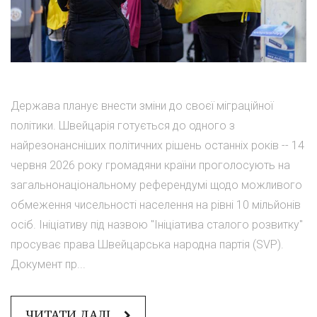
Держава планує внести зміни до своєї міграційної
політики. Швейцарія готується до одного з
найрезонансніших політичних рішень останніх років -- 14
червня 2026 року громадяни країни проголосують на
загальнонаціональному референдумі щодо можливого
обмеження чисельності населення на рівні 10 мільйонів
осіб. Ініціативу під назвою "Ініціатива сталого розвитку"
просуває права Швейцарська народна партія (SVP).
Документ пр...
ЧИТАТИ ДАЛІ