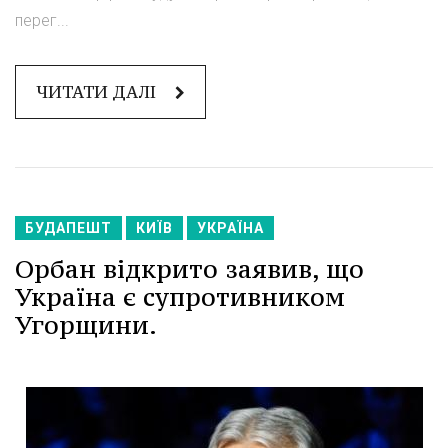
перег...
ЧИТАТИ ДАЛІ
БУДАПЕШТ
КИЇВ
УКРАЇНА
Орбан відкрито заявив, що
Україна є супротивником
Угорщини.