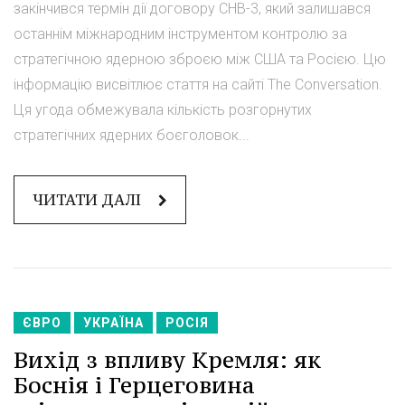
закінчився термін дії договору СНВ-3, який залишався
останнім міжнародним інструментом контролю за
стратегічною ядерною зброєю між США та Росією. Цю
інформацію висвітлює стаття на сайті The Conversation.
Ця угода обмежувала кількість розгорнутих
стратегічних ядерних боєголовок...
ЧИТАТИ ДАЛІ
ЄВРО
УКРАЇНА
РОСІЯ
Вихід з впливу Кремля: як
Боснія і Герцеговина