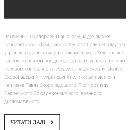
Впевнений, що здоровий національний дух зможе
позбавити нас інфекції московського большевизму. Усі
українські лідери знайдуть спільний шлях, об'єднавшись
під егідою єдиної провідної ідеї, і, надихнувшись творчим
поривом, відновлять та збудують нашу Україну. Данило
Скоропадський — український політик і активіст, син
гетьмана Павла Скоропадського. Після розпаду
Радянського Союзу економічного, воєнного,
дипломатичного...
ЧИТАТИ ДАЛІ