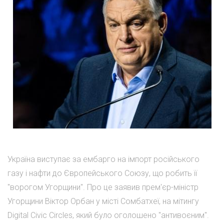
Україна виступає за ембарго на імпорт російського
газу і нафти до Європейського Союзу, що робить її
"ворогом Угорщини". Про це заявив прем'єр-міністр
Угорщини Віктор Орбан у місті Сомбатхеї, на мітингу
Digital Civic Circles, який було оголошено "антивоєним".