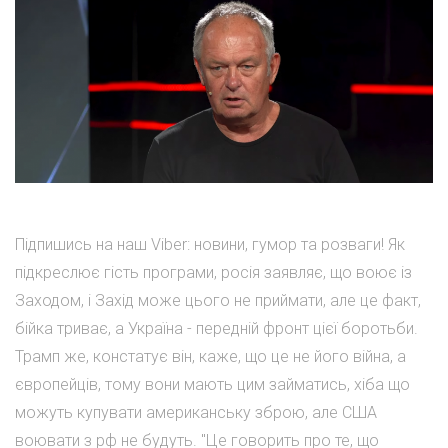
Підпишись на наш Viber: новини, гумор та розваги! Як
підкреслює гість програми, росія заявляє, що воює із
Заходом, і Захід може цього не приймати, але це факт,
бійка триває, а Україна - передній фронт цієї боротьби.
Трамп же, констатує він, каже, що це не його війна, а
європейців, тому вони мають цим займатись, хіба що
можуть купувати американську зброю, але США
воювати з рф не будуть. "Це говорить про те, що