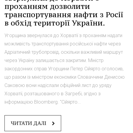
проханням дозволити
транспортування нафти з Росії
в обхід території України.
Угорщина звернулася до Хорватії з проханням надати
можливість транспортування російської нафти через
Адріатичний трубопровід, оскільки важливий маршрут
через Україну залишається закритим. Міністр
закордонних справ Угорщини Петер Сійярто оголосив,
що разом із міністром економіки Словаччини Денисою
Саковою вони надіслали офіційний лист до уряду
Хорватії, розташованого в Загребі, згідно з
інформацією Bloomberg. "Сійярто...
ЧИТАТИ ДАЛІ