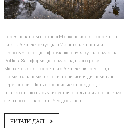
Перед початком щорічної Мюнхенської конференції з
питань безпеки ситуація в Україні залишається
незрозумілою. Цю інформацію опублікувало видання
Politics. За інформацією видання, цього року
Мюнхенська конференція з безпеки підкреслює, в
якому складному становищі опинилися дипломатичні
переговори. Шість європейських посадовців
вважають, що підсумки зустрічі зведуться до офіційних
заяв про солідарність, без досягненн...
ЧИТАТИ ДАЛІ