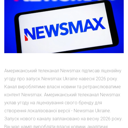
Американський телеканал Newsmax підписав ліцензійну
угоду про запуск Newsmax Ukraine навесні 2026 року.
Канал вироблятиме власні новини та ретранслюватиме
контент Newsmax. Американський телеканал Newsmax
уклав угоду на ліцензування свого бренду для
створення локалізованої версії - Newsmax Ukraine.
Запуск нового каналу заплановано на весну 2026 року.
Він має намір виробляти власні новини, аналітичні