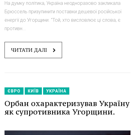
На думку політика, Україна неодноразово закликала
Брюссель призупинити поставки дешевої російської
енергії до Угорщини. "Той, хто висловлює ці слова, є
противн...
ЧИТАТИ ДАЛІ
ЄВРО
КИЇВ
УКРАЇНА
Орбан охарактеризував Україну
як супротивника Угорщини.