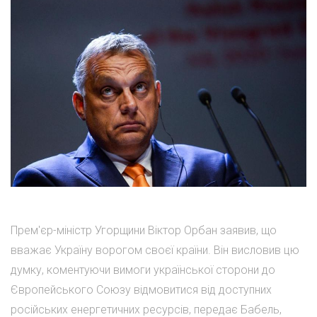
Прем'єр-міністр Угорщини Віктор Орбан заявив, що
вважає Україну ворогом своєї країни. Він висловив цю
думку, коментуючи вимоги української сторони до
Європейського Союзу відмовитися від доступних
російських енергетичних ресурсів, передає Бабель,