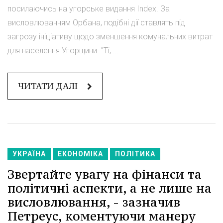
посилаючись на угорське видання Index. За
висловлюванням Орбана, подібні дії ставлять під
загрозу ініціативу щодо зменшення комунальних витрат
для населення Угорщини. "Ті, ...
ЧИТАТИ ДАЛІ
УКРАЇНА
ЕКОНОМІКА
ПОЛІТИКА
Звертайте увагу на фінанси та
політичні аспекти, а не лише на
висловлювання, - зазначив
Петреус, коментуючи манеру