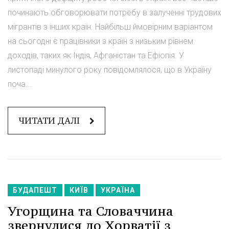
починають обговорювати потребу в залученні трудових
мігрантів з інших країн. Найбільш ймовірним варіантом
на сьогодні є працівники з країн з низьким рівнем
доходів, таких як Індія, Афганістан та Ефіопія. У
листопаді минулого року повідомлялося, що в Україну
поча...
ЧИТАТИ ДАЛІ
БУДАПЕШТ
КИЇВ
УКРАЇНА
Угорщина та Словаччина
звернулися до Хорватії з