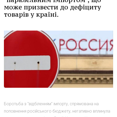
може призвести до дефіциту
товарів у країні.
Боротьба з "відбіленням" імпорту, спрямована на
поповнення російського бюджету, негативно вплинула