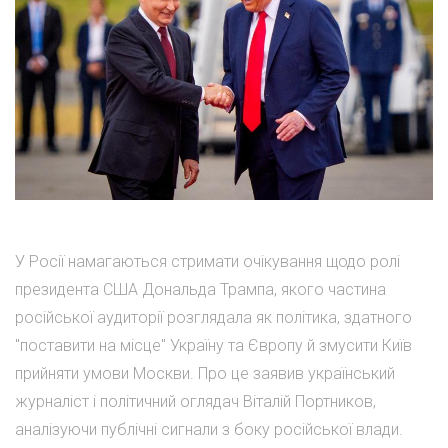
У Росії намагаються стримати очікування щодо ролі
президента США Дональда Трампа, якого частина
російської аудиторії розглядала як політика, здатного
"поставити на місце" Україну та Європу й змусити Київ
прийняти умови Москви. Про це заявив український
журналіст і політичний оглядач Віталій Портников,
аналізуючи публічні сигнали з боку російської влади.