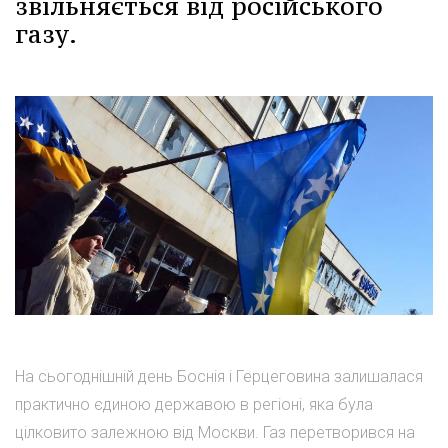
звільняється від російського
газу.
На сьогоднішній день Боснія і Герцеговина залишалася
практично єдиною державою в регіоні, яка була
цілковито залежною від Москви. Газ перетворився на