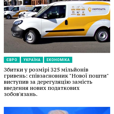
ЄВРО
УКРАЇНА
ЕКОНОМІКА
Збитки у розмірі 325 мільйонів
гривень: співзасновник "Нової пошти"
виступив за дерегуляцію замість
введення нових податкових
зобов'язань.