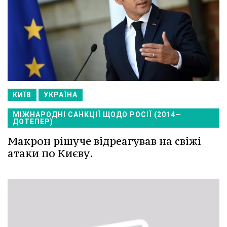
КИЇВ
УКРАЇНА
МІЖНАРОДНІ САНКЦІЇ ЩОДО РОСІЇ (2014—
ДОТЕПЕР)
Макрон рішуче відреагував на свіжі
атаки по Києву.