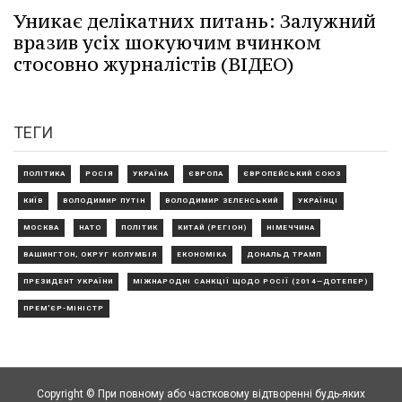
Уникає делікатних питань: Залужний
вразив усіх шокуючим вчинком
стосовно журналістів (ВІДЕО)
ТЕГИ
ПОЛІТИКА
РОСІЯ
УКРАЇНА
ЄВРОПА
ЄВРОПЕЙСЬКИЙ СОЮЗ
КИЇВ
ВОЛОДИМИР ПУТІН
ВОЛОДИМИР ЗЕЛЕНСЬКИЙ
УКРАЇНЦІ
МОСКВА
НАТО
ПОЛІТИК
КИТАЙ (РЕГІОН)
НІМЕЧЧИНА
ВАШИНГТОН, ОКРУГ КОЛУМБІЯ
ЕКОНОМІКА
ДОНАЛЬД ТРАМП
ПРЕЗИДЕНТ УКРАЇНИ
МІЖНАРОДНІ САНКЦІЇ ЩОДО РОСІЇ (2014—ДОТЕПЕР)
ПРЕМ'ЄР-МІНІСТР
Copyright © При повному або частковому відтворенні будь-яких