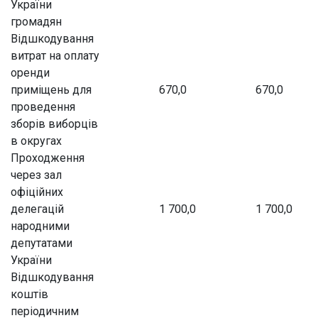
України
громадян
Відшкодування
витрат на оплату
оренди
приміщень для
670,0
670,0
проведення
зборів виборців
в округах
Проходження
через зал
офіційних
делегацій
1 700,0
1 700,0
народними
депутатами
України
Відшкодування
коштів
періодичним