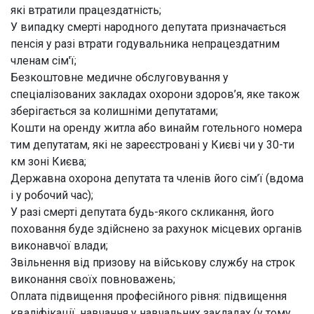
які втратили працездатність;
У випадку смерті народного депутата призначається
пенсія у разі втрати годувальника непрацездатним
членам сім'ї;
Безкоштовне медичне обслуговування у
спеціалізованих закладах охорони здоров’я, яке також
зберігається за колишніми депутатами;
Кошти на оренду житла або винайм готельного номера
тим депутатам, які не зареєстровані у Києві чи у 30-ти
км зоні Києва;
Державна охорона депутата та членів його сім’ї (вдома
і у робочий час);
У разі смерті депутата будь-якого скликання, його
поховання буде здійснено за рахунок місцевих органів
виконавчої влади;
Звільнення від призову на військову службу на строк
виконання своїх повноважень;
Оплата підвищення професійного рівня: підвищення
кваліфікації, навчання у навчальних закладах (у тому