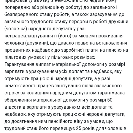
працював (у зв’язку з неможливістю надати йому
попередню або рівноцінну роботу) до загального і
безперервного стажу роботи, а також зарахування до
загального трудового стажу перерви в роботі дружини
(чоловіка) народного депутата у разі
непрацевлаштування її (його) за місцем проживання
чоловіка (дружини), що давало право на встановлення
процентних надбавок до заробітної плати, на пенсію на
пільгових умовах і у пільгових розмірах;
Гарантування виплат матеріальної допомоги у розмірі
зарплати з урахуванням усіх доплат та надбавок, яку
отримують працюючі народні депутати, а у разі
неможливості працевлаштування після зазначеного
строку за колишнім народним депутатом гарантувала
збереження матеріальної допомоги у розмірі 50
відсотків зарплати з урахуванням всіх доплат та
надбавок, яку отримують працюючі народні депутати,
до досягнення ним пенсійного віку за умови, що
трудовий стаж його перевищує 25 років для чоловіків