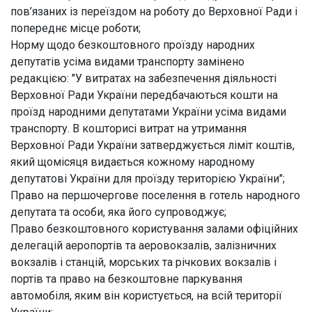
пов’язаних із переїздом на роботу до Верховної Ради і
попереднє місце роботи;
Норму щодо безкоштовного проїзду народних
депутатів усіма видами транспорту замінено
редакцією: "У витратах на забезпечення діяльності
Верховної Ради України передбачаються кошти на
проїзд народними депутатами України усіма видами
транспорту. В кошторисі витрат на утримання
Верховної Ради України затверджується ліміт коштів,
який щомісяця видається кожному народному
депутатові України для проїзду територією України";
Право на першочергове поселення в готель народного
депутата та особи, яка його супроводжує;
Право безкоштовного користування залами офіційних
делегацій аеропортів та аеровокзалів, залізничних
вокзалів і станцій, морських та річкових вокзалів і
портів та право на безкоштовне паркування
автомобіля, яким він користується, на всій території