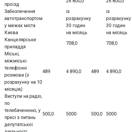
26 800,0
26 800,0
проїзд
Забезпечення
із
із
автотранспортом
розрахунку
розрахунку
у межах міста
30 годин
30 годин
Києва
на місяць
на місяць
Канцелярське
708,0
708,0
приладдя
Міські,
міжміські
телефонні
489
4 890,0
489
4 890,0
розмови (з
розрахунку на 10
місяців)
Виступи на радіо,
по
телебаченнню, у
500,0
5000
500,0
5000
пресі з питань
депутатської
діяльності