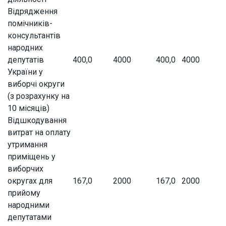
Відрядження
помічників-
консультантів
народних
депутатів
400,0
4000
400,0
4000
України у
виборчі округи
(з розрахунку на
10 місяців)
Відшкодування
витрат на оплату
утримання
приміщень у
виборчих
округах для
167,0
2000
167,0
2000
прийому
народними
депутатами