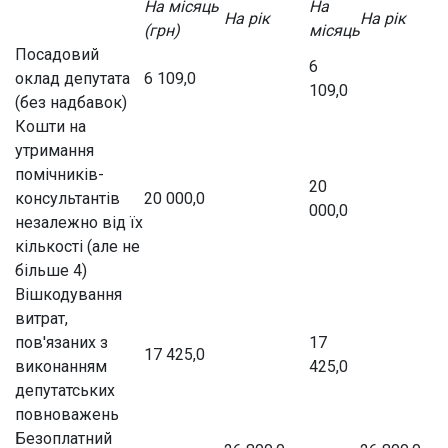
На місяць
На
На рік
На рік
(грн)
місяць
Посадовий
6
оклад депутата
6 109,0
109,0
(без надбавок)
Кошти на
утримання
помічників-
20
консультантів
20 000,0
000,0
незалежно від їх
кількості (але не
більше 4)
Вішкодування
витрат,
пов'язаних з
17
17 425,0
виконанням
425,0
депутатських
повноважень
Безоплатний