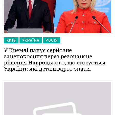
КИЇВ
УКРАЇНА
РОСІЯ
У Кремлі панує серйозне
занепокоєння через резонансне
рішення Навроцького, що стосується
України: які деталі варто знати.