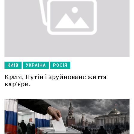
КИЇВ
УКРАЇНА
РОСІЯ
Крим, Путін і зруйноване життя
кар'єри.