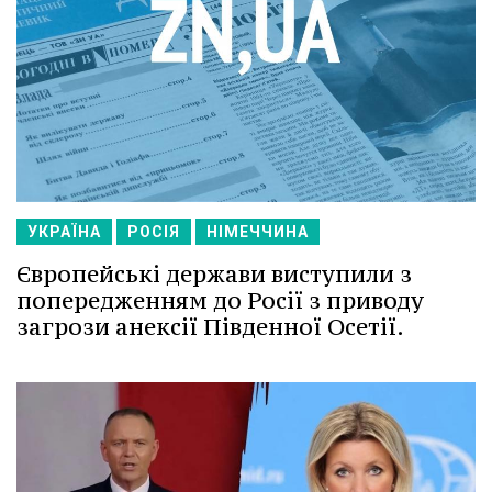
УКРАЇНА
РОСІЯ
НІМЕЧЧИНА
Європейські держави виступили з
попередженням до Росії з приводу
загрози анексії Південної Осетії.