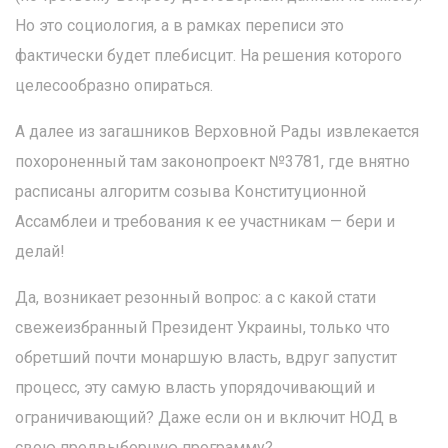
Но это социология, а в рамках переписи это
фактически будет плебисцит. На решения которого
целесообразно опираться.
А далее из загашников Верховной Рады извлекается
похороненный там законопроект №3781, где внятно
расписаны алгоритм созыва Конституционной
Ассамблеи и требования к ее участникам — бери и
делай!
Да, возникает резонный вопрос: а с какой стати
свежеизбранный Президент Украины, только что
обретший почти монаршую власть, вдруг запустит
процесс, эту самую власть упорядочивающий и
ограничивающий? Даже если он и включит НОД в
свою предвыборную программу?