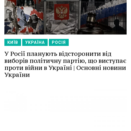
КИЇВ
УКРАЇНА
РОСІЯ
У Росії планують відсторонити від
виборів політичну партію, що виступає
проти війни в Україні | Основні новини
України