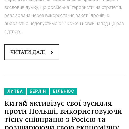
висловив думку, що російська "терористична стратегія,
реалізована через використання ракет і дронів, є
абсолютно недопустимою". "Кожен новий напад ще раз
підтвер...
ЧИТАТИ ДАЛІ
ЛИТВА
БЕРЛІН
ВІЛЬНЮС
Китай активізує свої зусилля
проти Польщі, використовуючи
тісну співпрацю з Росією та
розширюючи свою економічну