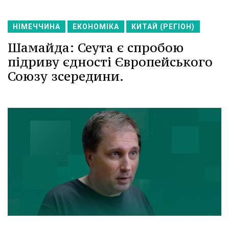
НІМЕЧЧИНА
ЕКОНОМІКА
КИТАЙ (РЕГІОН)
Шамайда: Сеута є спробою
підриву єдності Європейського
Союзу зсередини.