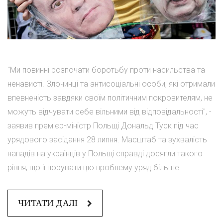
"Ми повинні розпочати боротьбу проти насильства та
ненависті. Злочинці та антисоціальні особи, які отримали
впевненість завдяки своїм політичним покровителям, не
можуть відчувати себе вільними від відповідальності", -
заявив прем'єр-міністр Польщі Дональд Туск під час
урядового засідання 28 липня. Масштаб та зухвалість
нападів на українців у Польщі справді досягли такого
рівня, що ігнорувати цю проблему уряд більше...
ЧИТАТИ ДАЛІ