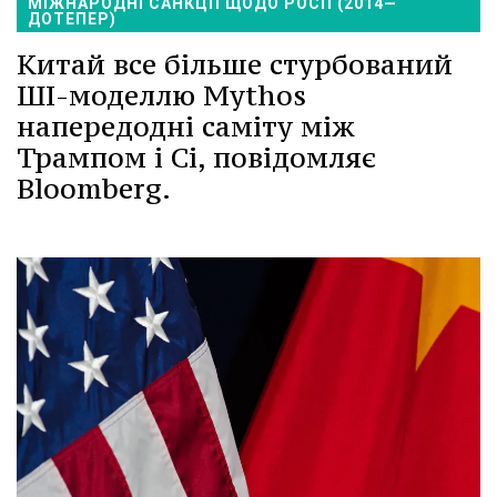
МІЖНАРОДНІ САНКЦІЇ ЩОДО РОСІЇ (2014—
ДОТЕПЕР)
Китай все більше стурбований
ШІ-моделлю Mythos
напередодні саміту між
Трампом і Сі, повідомляє
Bloomberg.