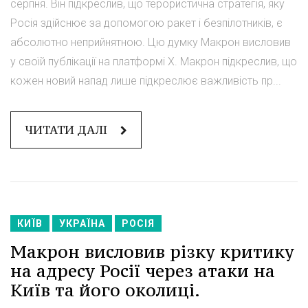
серпня. Він підкреслив, що терористична стратегія, яку
Росія здійснює за допомогою ракет і безпілотників, є
абсолютно неприйнятною. Цю думку Макрон висловив
у своїй публікації на платформі X. Макрон підкреслив, що
кожен новий напад лише підкреслює важливість пр...
ЧИТАТИ ДАЛІ
КИЇВ
УКРАЇНА
РОСІЯ
Макрон висловив різку критику
на адресу Росії через атаки на
Київ та його околиці.