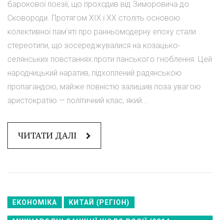
барокової поезії, що проходив від Зиморовича до
Сковороди. Протягом ХІХ і ХХ століть основою
колективної пам'яті про ранньомодерну епоху стали
стереотипи, що зосереджувалися на козацько-
селянських повстаннях проти панського гноблення. Цей
народницький наратив, підхоплений радянською
пропагандою, майже повністю залишив поза увагою
аристократію — політичний клас, який...
ЧИТАТИ ДАЛІ
ЕКОНОМІКА
КИТАЙ (РЕГІОН)