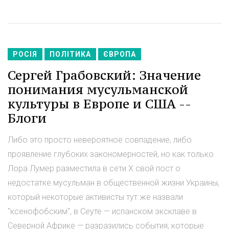
РОСІЯ
ПОЛІТИКА
ЄВРОПА
Сергей Грабовский: Значение
понимания мусульманской
культуры в Европе и США --
Блоги
Либо это просто невероятное совпадение, либо
проявление глубоких закономерностей, но как только
Лора Лумер разместила в сети X свой пост о
недостатке мусульман в общественной жизни Украины,
который некоторые активисты тут же назвали
"ксенофобским", в Сеуте — испанском эксклаве в
Северной Африке — разразились события, которые