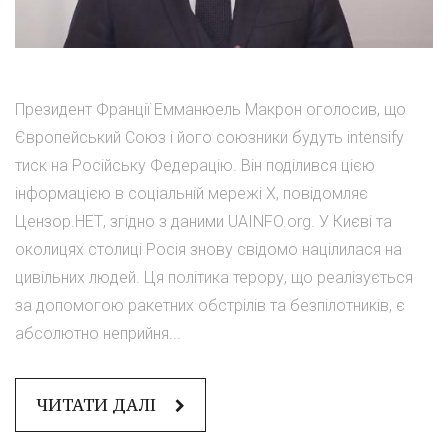
Президент Франції Емманюель Макрон оголосив, що
Європейський Союз і його союзники будуть intensify
тиск на Російську Федерацію. Він поділився цією
інформацією в соціальній мережі X, повідомляє
Цензор.НЕТ, згідно з даними UAINFO.org. У Києві та
околицях столиці Росія знову свідомо націлилася на
цивільних людей. Ця політика терору, що реалізується
за допомогою ракетних обстрілів та безпілотників, є
абсолютно неприйня...
ЧИТАТИ ДАЛІ