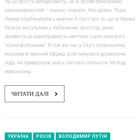
Чи це просто випадковість, чи ж прояв прихованих
закономірностей — важко сказати. Але щойно Лора
Лумер опублікувала у мережі Х пост про те, що в Україні
бракує мусульман у публічному просторі, деякі
активісти за рівноправність миттєво охрестили його
"ксенофобським". В той же час у Сеуті, іспанському
ексклаві в північній Африці, розгорнулися драматичні
події, які привернули увагу світової спільноти. Молоді
марокканці ...
ЧИТАТИ ДАЛІ
УКРАЇНА
РОСІЯ
ВОЛОДИМИР ПУТІН