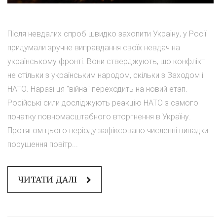
Після невдалих спроб швидко захопити Україну, у Росії
придумали зручне виправдання своїх невдач на
українському фронті. Вони стверджують, що конфлікт
не стільки з українським народом, скільки з Заходом і
НАТО. Наразі ця "війна" переходить на новий етап.
Російські сили досліджують реакцію НАТО з самого
початку повномасштабного вторгнення в Україну.
Протягом цього періоду зафіксовано численні випадки
порушення повітр...
ЧИТАТИ ДАЛІ