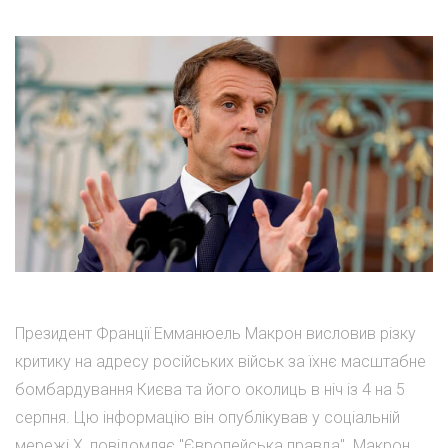
Президент Франції Емманюель Макрон висловив різку
критику на адресу російських військ за їхнє масштабне
бомбардування Києва та його околиць в ніч із 4 на 5
серпня. Цю інформацію він опублікував у соціальній
мережі Х, повідомляє "Європейська правда". Макрон