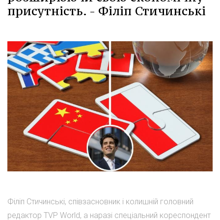
присутність. - Філіп Стичинські
Філіп Стичинські, співзасновник і колишній головний
редактор TVP World, а наразі спеціальний кореспондент