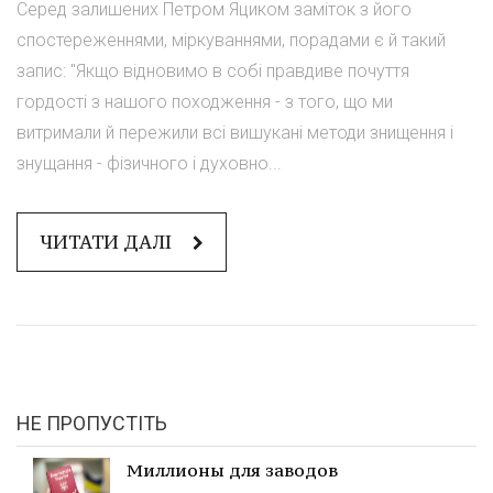
Серед залишених Петром Яциком заміток з його
спостереженнями, міркуваннями, порадами є й такий
запис: "Якщо відновимо в собі правдиве почуття
гордості з нашого походження - з того, що ми
витримали й пережили всі вишукані методи знищення і
знущання - фізичного і духовно...
ЧИТАТИ ДАЛІ
НЕ ПРОПУСТІТЬ
Миллионы для заводов