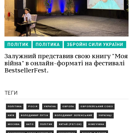
ПОЛІТИК
ПОЛІТИКА
ЗБРОЙНІ СИЛИ УКРАЇНИ
Залужний представив свою книгу "Моя
війна" в онлайн-форматі на фестивалі
BestsellerFest.
ТЕГИ
ПОЛІТИКА
РОСІЯ
УКРАЇНА
ЄВРОПА
ЄВРОПЕЙСЬКИЙ СОЮЗ
КИЇВ
ВОЛОДИМИР ПУТІН
ВОЛОДИМИР ЗЕЛЕНСЬКИЙ
УКРАЇНЦІ
МОСКВА
НАТО
ПОЛІТИК
КИТАЙ (РЕГІОН)
НІМЕЧЧИНА