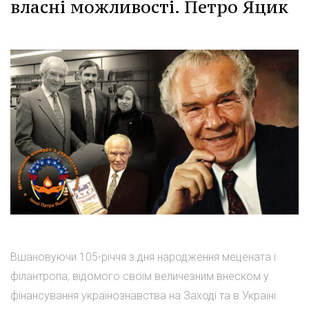
власні можливості. Петро Яцик
Вшановуючи 105-річчя з дня народження мецената і
філантропа, відомого своїм величезним внеском у
фінансування українознавства на Заході та в Україні