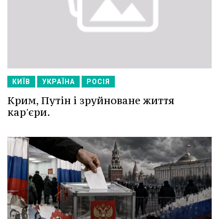
КИЇВ
УКРАЇНА
РОСІЯ
Крим, Путін і зруйноване життя
кар'єри.