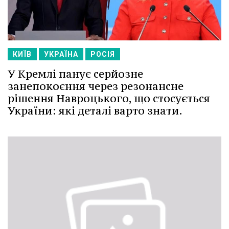
КИЇВ
УКРАЇНА
РОСІЯ
У Кремлі панує серйозне
занепокоєння через резонансне
рішення Навроцького, що стосується
України: які деталі варто знати.