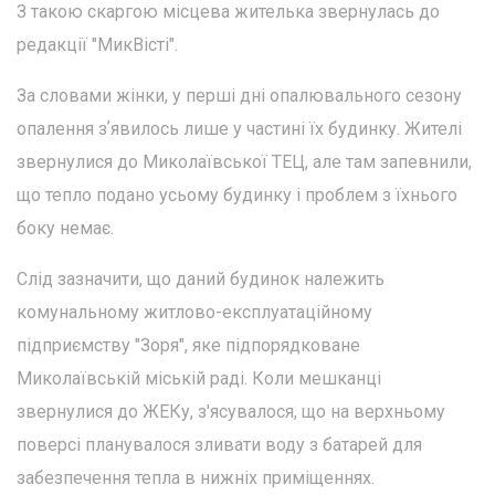
З такою скаргою місцева жителька звернулась до
редакції "МикВісті".
За словами жінки, у перші дні опалювального сезону
опалення зʼявилось лише у частині їх будинку. Жителі
звернулися до Миколаївської ТЕЦ, але там запевнили,
що тепло подано усьому будинку і проблем з їхнього
боку немає.
Слід зазначити, що даний будинок належить
комунальному житлово-експлуатаційному
підприємству "Зоря", яке підпорядковане
Миколаївській міській раді. Коли мешканці
звернулися до ЖЕКу, з'ясувалося, що на верхньому
поверсі планувалося зливати воду з батарей для
забезпечення тепла в нижніх приміщеннях.