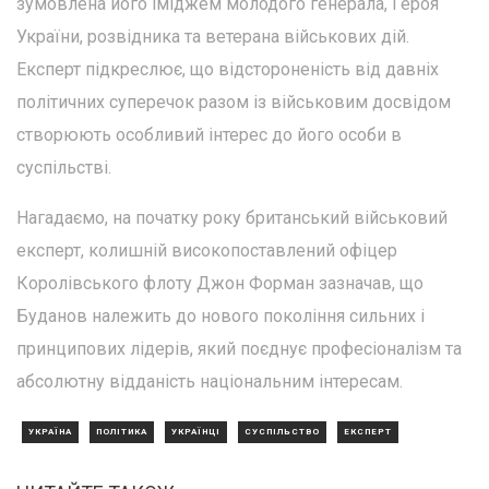
зумовлена його іміджем молодого генерала, Героя
України, розвідника та ветерана військових дій.
Експерт підкреслює, що відстороненість від давніх
політичних суперечок разом із військовим досвідом
створюють особливий інтерес до його особи в
суспільстві.
Нагадаємо, на початку року британський військовий
експерт, колишній високопоставлений офіцер
Королівського флоту Джон Форман зазначав, що
Буданов належить до нового покоління сильних і
принципових лідерів, який поєднує професіоналізм та
абсолютну відданість національним інтересам.
УКРАЇНА
ПОЛІТИКА
УКРАЇНЦІ
СУСПІЛЬСТВО
ЕКСПЕРТ