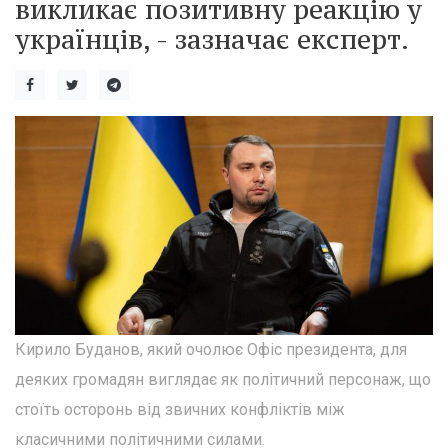
викликає позитивну реакцію у
українців, - зазначає експерт.
Кирило Буданов, який очолює Офіс президента, для
деяких громадян виглядає як політичний персонаж, що
стоїть осторонь від звичних конфліктів між
класичними політичними силами.