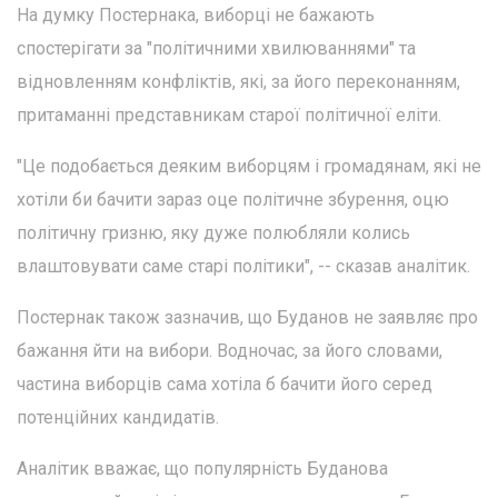
На думку Постернака, виборці не бажають
спостерігати за "політичними хвилюваннями" та
відновленням конфліктів, які, за його переконанням,
притаманні представникам старої політичної еліти.
"Це подобається деяким виборцям і громадянам, які не
хотіли би бачити зараз оце політичне збурення, оцю
політичну гризню, яку дуже полюбляли колись
влаштовувати саме старі політики", -- сказав аналітик.
Постернак також зазначив, що Буданов не заявляє про
бажання йти на вибори. Водночас, за його словами,
частина виборців сама хотіла б бачити його серед
потенційних кандидатів.
Аналітик вважає, що популярність Буданова