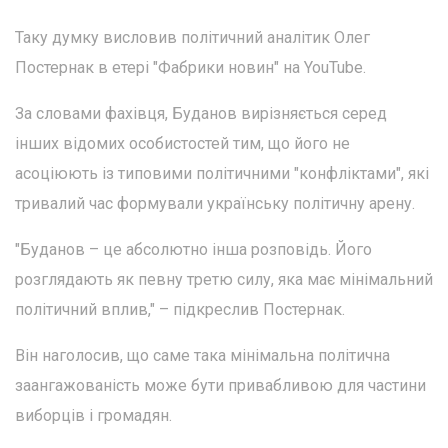
Таку думку висловив політичний аналітик Олег
Постернак в етері "Фабрики новин" на YouTube.
За словами фахівця, Буданов вирізняється серед
інших відомих особистостей тим, що його не
асоціюють із типовими політичними "конфліктами", які
тривалий час формували українську політичну арену.
"Буданов – це абсолютно інша розповідь. Його
розглядають як певну третю силу, яка має мінімальний
політичний вплив," – підкреслив Постернак.
Він наголосив, що саме така мінімальна політична
заангажованість може бути привабливою для частини
виборців і громадян.