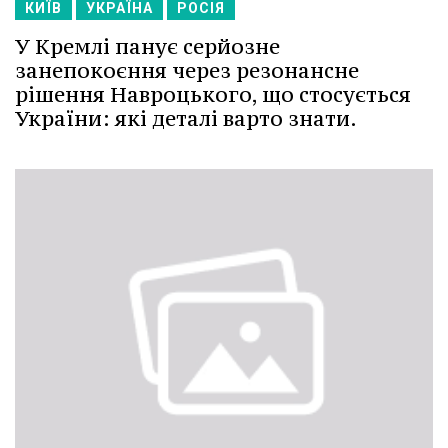
КИЇВ
УКРАЇНА
РОСІЯ
У Кремлі панує серйозне
занепокоєння через резонансне
рішення Навроцького, що стосується
України: які деталі варто знати.