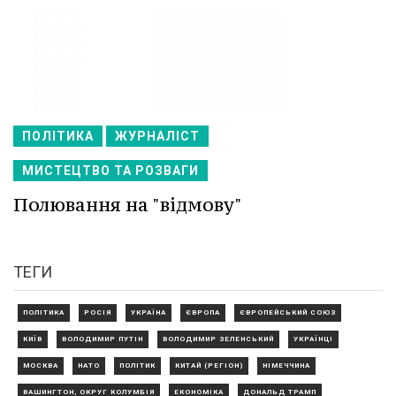
ПОЛІТИКА
ЖУРНАЛІСТ
МИСТЕЦТВО ТА РОЗВАГИ
Полювання на "відмову"
ТЕГИ
ПОЛІТИКА
РОСІЯ
УКРАЇНА
ЄВРОПА
ЄВРОПЕЙСЬКИЙ СОЮЗ
КИЇВ
ВОЛОДИМИР ПУТІН
ВОЛОДИМИР ЗЕЛЕНСЬКИЙ
УКРАЇНЦІ
МОСКВА
НАТО
ПОЛІТИК
КИТАЙ (РЕГІОН)
НІМЕЧЧИНА
ВАШИНГТОН, ОКРУГ КОЛУМБІЯ
ЕКОНОМІКА
ДОНАЛЬД ТРАМП