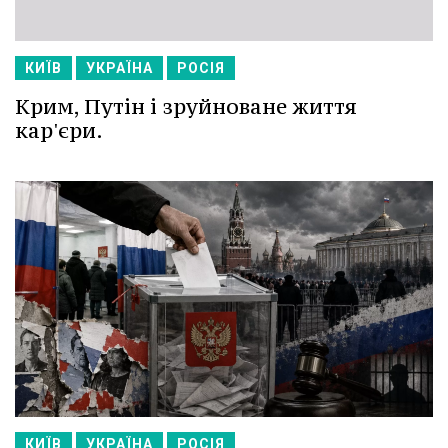
КИЇВ
УКРАЇНА
РОСІЯ
Крим, Путін і зруйноване життя
кар'єри.
КИЇВ
УКРАЇНА
РОСІЯ