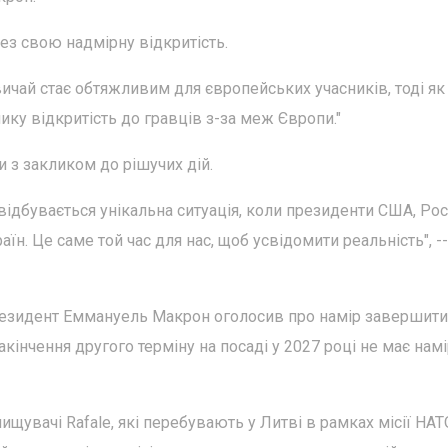
ез свою надмірну відкритість.
ичай стає обтяжливим для європейських учасників, тоді як
ику відкритість до гравців з-за меж Європи."
 з закликом до рішучих дій.
відбувається унікальна ситуація, коли президенти США, Росі
н. Це саме той час для нас, щоб усвідомити реальність", --
резидент Еммануель Макрон оголосив про намір завершит
закінчення другого терміну на посаді у 2027 році не має нам
щувачі Rafale, які перебувають у Литві в рамках місії НАТ