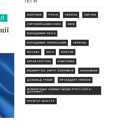
ТЕГИ
ПОЛІТИКА
РОСІЯ
УКРАЇНА
ЄВРОПА
ІЇ
ЄВРОПЕЙСЬКИЙ СОЮЗ
КИЇВ
ції
ВОЛОДИМИР ПУТІН
ВОЛОДИМИР ЗЕЛЕНСЬКИЙ
УКРАЇНЦІ
МОСКВА
НАТО
ПОЛІТИК
КИТАЙ (РЕГІОН)
НІМЕЧЧИНА
ВАШИНГТОН, ОКРУГ КОЛУМБІЯ
ЕКОНОМІКА
ДОНАЛЬД ТРАМП
ПРЕЗИДЕНТ УКРАЇНИ
МІЖНАРОДНІ САНКЦІЇ ЩОДО РОСІЇ (2014—
ДОТЕПЕР)
ПРЕМ'ЄР-МІНІСТР