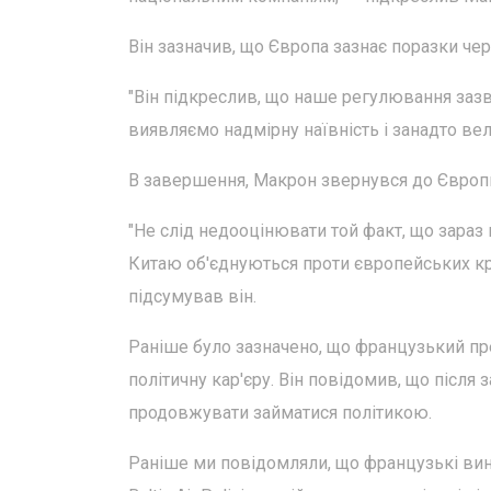
Він зазначив, що Європа зазнає поразки чер
"Він підкреслив, що наше регулювання зазв
виявляємо надмірну наївність і занадто вел
В завершення, Макрон звернувся до Європи
"Не слід недооцінювати той факт, що зараз 
Китаю об'єднуються проти європейських краї
підсумував він.
Раніше було зазначено, що французький п
політичну кар'єру. Він повідомив, що після 
продовжувати займатися політикою.
Раніше ми повідомляли, що французькі вини