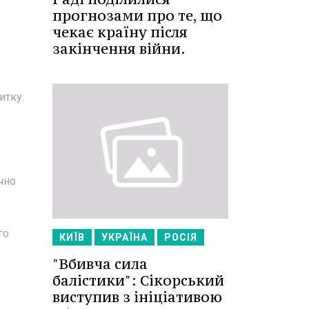
прогнозами про те, що
чекає країну після
закінчення війни.
итку.
ачно
го
КИЇВ
УКРАЇНА
РОСІЯ
"Вбивча сила
балістики": Сікорський
виступив з ініціативою