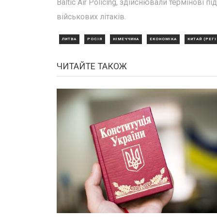
Baltic Air Policing, здійснювали термінові 
військових літаків.
ЛИТВА
РОСІЯ
НІМЕЧЧИНА
ЕКОНОМІКА
КИТАЙ (РЕГІ
ЧИТАЙТЕ ТАКОЖ