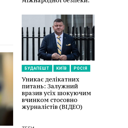
міжнародної безпеки.
БУДАПЕШТ
КИЇВ
РОСІЯ
Уникає делікатних
питань: Залужний
вразив усіх шокуючим
вчинком стосовно
журналістів (ВІДЕО)