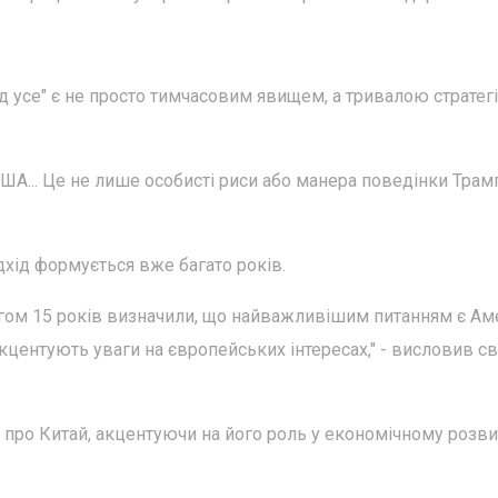
д усе" є не просто тимчасовим явищем, а тривалою стратег
ША... Це не лише особисті риси або манера поведінки Трампа
дхід формується вже багато років.
гом 15 років визначили, що найважливішим питанням є Ам
не акцентують уваги на європейських інтересах," - висловив 
 про Китай, акцентуючи на його роль у економічному розви