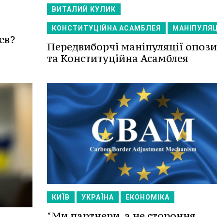
ВИТАЛИЙ КУЛИК
КОНСТИТУЦІЙНА АСАМБЛЕЯ
МАНІПУЛЯЦ
ев?
Передвиборчі маніпуляції опози
та Конституційна Асамблея
КИЇВ
УКРАЇНА
ЕКОНОМІКА
"Ми партнери, а не стороння