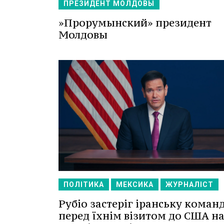
ПРЕЗИДЕНТ МОЛДОВЫ
»Прорумынский» президент
Молдовы
ПОЛІТИКА
МЕКСИКА
ЖУРНАЛІСТ
Рубіо застеріг іранську коман
перед їхнім візитом до США н