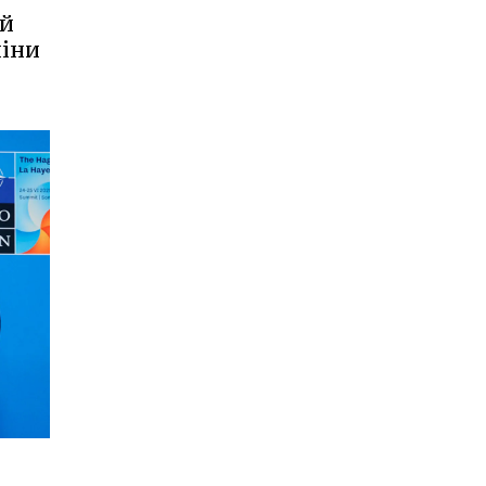
ий
міни