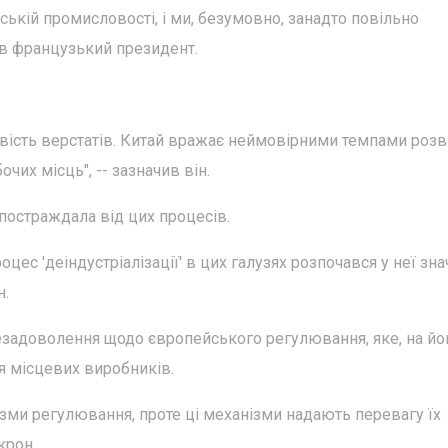
ській промисловості, і ми, безумовно, занадто повільно
ив французький президент.
вість верстатів. Китай вражає неймовірними темпами розв
чих місць", -- зазначив він.
остраждала від цих процесів.
цес 'деіндустріалізації' в цих галузях розпочався у неї зн
н.
задоволення щодо європейського регулювання, яке, на йо
я місцевих виробників.
ізми регулювання, проте ці механізми надають перевагу їх
крон.