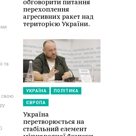
обговорити питання
перехоплення
агресивних ракет над
територією України.
 ми
ї та
УКРАЇНА
ПОЛІТИКА
и свою
ЄВРОПА
іру
Україна
перетворюється на
стабільний елемент
О