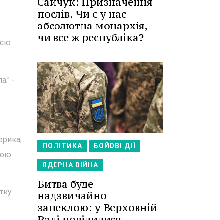
Сайчук: Призначення
послів. Чи є у нас
абсолютна монархія,
чи все ж республіка?
ією
," -
ерика,
ПОЛІТИКА
БОЙОВІ ДІЇ
свою
ЯДЕРНА ВІЙНА
Битва буде
тку
надзвичайно
запеклою: у Верховній
Раді поділилися