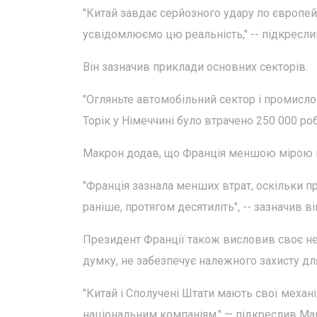
"Китай завдає серйозного удару по європей
усвідомлюємо цю реальність," -- підкресл
Він зазначив приклади основних секторів.
"Огляньте автомобільний сектор і промисло
Торік у Німеччині було втрачено 250 000 робо
Макрон додав, що Франція меншою мірою п
"Франція зазнала менших втрат, оскільки про
раніше, протягом десятиліть", -- зазначив ві
Президент Франції також висловив своє не
думку, не забезпечує належного захисту дл
"Китай і Сполучені Штати мають свої механ
національним компаніям," — підкреслив Ма