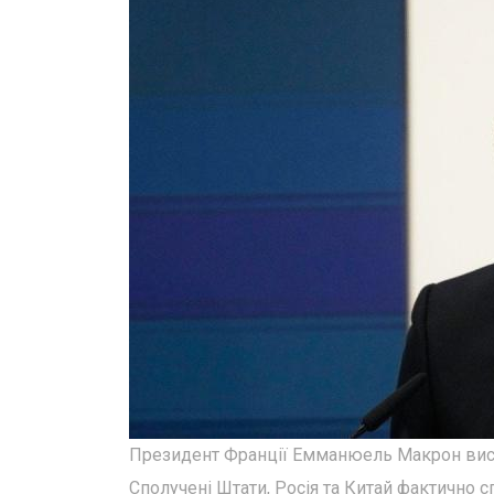
Президент Франції Емманюель Макрон висло
Сполучені Штати, Росія та Китай фактично