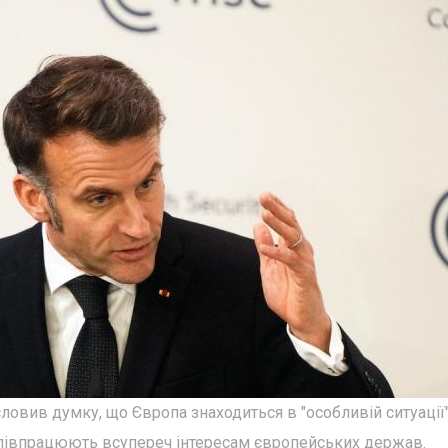
вив думку, що Європа знаходиться в "особливій ситуації"
 співпрацюють всупереч інтересам європейських держав.