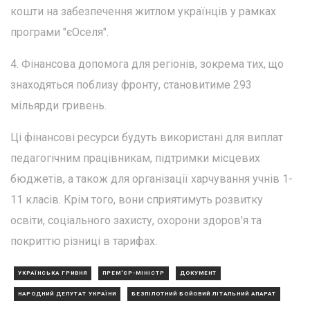
кошти на забезпечення житлом українців у рамках
програми "єОселя".
4. Фінансова допомога для регіонів, зокрема тих, що
знаходяться поблизу фронту, становитиме 293
мільярди гривень.
Ці фінансові ресурси будуть використані для виплат
педагогічним працівникам, підтримки місцевих
бюджетів, а також для організації харчування учнів 1-
11 класів. Крім того, вони сприятимуть розвитку
освіти, соціального захисту, охорони здоров'я та
покриттю різниці в тарифах.
УКРАЇНСЬКА ГРИВНЯ
ПРЕМ'ЄР-МІНІСТР
ДОКУМЕНТ
НАРОДНИЙ ДЕПУТАТ УКРАЇНИ
БЕЗПІЛОТНИЙ БОЙОВИЙ ЛІТАЛЬНИЙ АПАРАТ