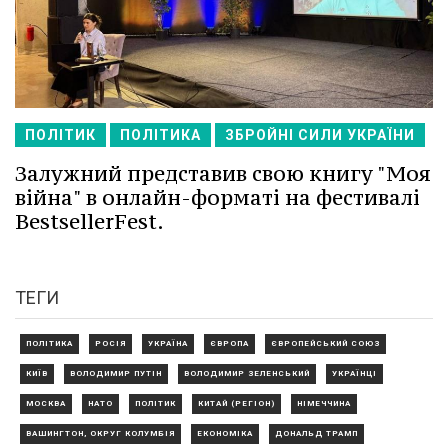
ПОЛІТИК
ПОЛІТИКА
ЗБРОЙНІ СИЛИ УКРАЇНИ
Залужний представив свою книгу "Моя
війна" в онлайн-форматі на фестивалі
BestsellerFest.
ТЕГИ
ПОЛІТИКА
РОСІЯ
УКРАЇНА
ЄВРОПА
ЄВРОПЕЙСЬКИЙ СОЮЗ
КИЇВ
ВОЛОДИМИР ПУТІН
ВОЛОДИМИР ЗЕЛЕНСЬКИЙ
УКРАЇНЦІ
МОСКВА
НАТО
ПОЛІТИК
КИТАЙ (РЕГІОН)
НІМЕЧЧИНА
ВАШИНГТОН, ОКРУГ КОЛУМБІЯ
ЕКОНОМІКА
ДОНАЛЬД ТРАМП