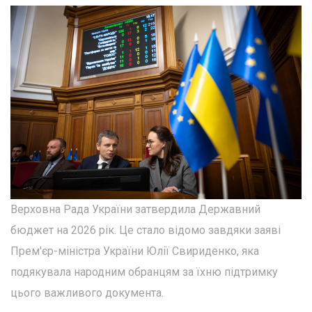
Верховна Рада України затвердила Державний
бюджет на 2026 рік. Це стало відомо завдяки заяві
Прем'єр-міністра України Юлії Свириденко, яка
подякувала народним обранцям за їхню підтримку
цього важливого документа.