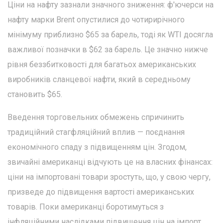
Ціни на нафту зазнали значного зниження: ф'ючерси на
нафту марки Brent опустилися до чотирирічного
мінімуму приблизно $65 за барель, тоді як WTI досягла
важливої позначки в $62 за барель. Це значно нижче
рівня беззбитковості для багатьох американських
виробників сланцевої нафти, який в середньому
становить $65.
Введення торговельних обмежень спричинить
традиційний стагфляційний вплив — поєднання
економічного спаду з підвищенням цін. Згодом,
звичайні американці відчують це на власних фінансах:
ціни на імпортовані товари зростуть, що, у свою чергу,
призведе до підвищення вартості американських
товарів. Поки американці боротимуться з
інфляційними наслідками підвищення цін на імпорт,