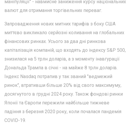
маніпуляції" - навмисне заниження курсу національних
валют для отримання торгівельних переваг.
Запровадження нових митних тарифів з боку США
миттєво викликало серйозні коливання на глобальних
фінансових ринках. Усього за два дні ринкова
капіталізація компаній, що входять до індексу S&P 500,
знизилася на 5 трлн доларів, а з моменту інавгурації
Дональда Трампа в січні - на майже 8 трлн доларів.
Індекс Nasdaq потрапив у так званий "ведмежий
ринок", втративши більше 20% від свого максимуму,
досягнутого в грудні 2024 року. Також фондові ринки
Японії та Європи пережили найбільше тижневе
падіння з березня 2020 року, коли почалася пандемія
COVID-19.