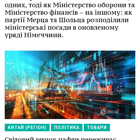
одних, тоді як Міністерство оборони та
Міністерство фінансів – на іншому: як
партії Мерца та Шольца розподілили
міністерські посади в оновленому
уряді Німеччини.
КИТАЙ (РЕГІОН)
ПОЛІТИКА
ТОВАРИ
Світовий ринок нафти переживає