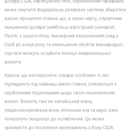
долара США, інфляційний тиск, спричинений тарифами,
може змусити Федеральну резервну систему зберігати
високі процентні ставки, що, в свою чергу, сприятиме
зміцненню долара (найбільш вірогідний сценарій).
Проте, з іншого боку, ймовірний економічний спад у
США до кінця року та зменшення обсягів міжнародної
торгівлі можуть ослабити позиції американської
валюти.
Країни, що експортують товари, особливо ті, які
підпадають під найвищі митні ставки, стикаються з
серйозними труднощами щодо своїх національних
валют. Валюти, такі як китайський юань,
південнокорейська вона, японська єна та євро, вже
показують тенденції до ослаблення. Це може
призвести до посилення звинувачень з боку США