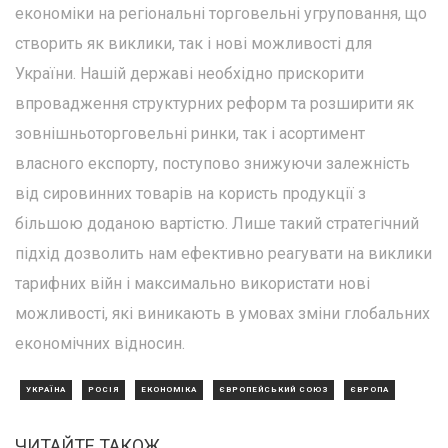
економіки на регіональні торговельні угруповання, що
створить як виклики, так і нові можливості для
України. Нашій державі необхідно прискорити
впровадження структурних реформ та розширити як
зовнішньоторговельні ринки, так і асортимент
власного експорту, поступово знижуючи залежність
від сировинних товарів на користь продукції з
більшою доданою вартістю. Лише такий стратегічний
підхід дозволить нам ефективно реагувати на виклики
тарифних війн і максимально використати нові
можливості, які виникають в умовах зміни глобальних
економічних відносин.
УКРАЇНА
РОСІЯ
ЕКОНОМІКА
ЄВРОПЕЙСЬКИЙ СОЮЗ
ЄВРОПА
ЧИТАЙТЕ ТАКОЖ