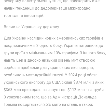
резервну валюту зменшується, що прискорить вже
наявні тенденції до дедоларизації міжнародної
торгівлі та інвестицій.
Вплив на Українську державу
Для України наслідки нових американських тарифів є
неоднозначними. З одного боку, Україна потрапила до
групи країн з мінімальним 10% тарифом. З іншого боку,
навіть цей відносно низький рівень мит створює
серйозні проблеми для українських експортерів,
особливо в металургійній галузі. У 2024 році обсяг
українського експорту до США склав $874 млн, з яких
$363 млн припадало на чавун і ще $112 млн - на труби.
З урахуванням того, що за Адміністрації Дональда
Трампа повертається 25% мито на сталь, а також