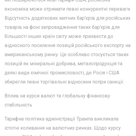
економіка може отримати певні конкурентні переваги.
Відсутність додаткових митних бар'єрів для російських
товарів на фоні запровадження таких бар'єрів для
більшості інших країн світу може призвести до
відносного посилення позицій російського експорту на
американському ринку. Це особливо стосується таких
позицій як мінеральні добрива, металопродукція та
деякі види хімічної промисловості, де Росія і США
зберегли певні торгівельні відносини попри санкції.
Вплив на курси валют та глобальну фінансову
стабільність
Тарифна політика адміністрації Трампа викликала
істотні коливання на валютних ринках. Щодо курсу