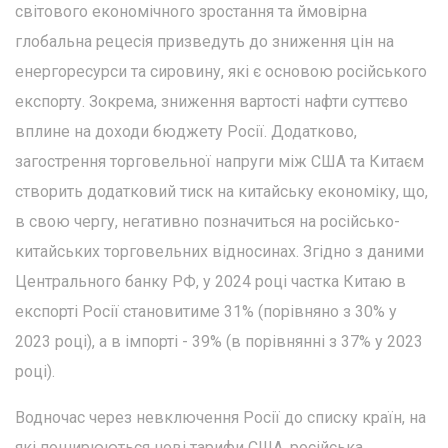
світового економічного зростання та ймовірна
глобальна рецесія призведуть до зниження цін на
енергоресурси та сировину, які є основою російського
експорту. Зокрема, зниження вартості нафти суттєво
вплине на доходи бюджету Росії. Додатково,
загострення торговельної напруги між США та Китаєм
створить додатковий тиск на китайську економіку, що,
в свою чергу, негативно позначиться на російсько-
китайських торговельних відносинах. Згідно з даними
Центрального банку РФ, у 2024 році частка Китаю в
експорті Росії становитиме 31% (порівняно з 30% у
2023 році), а в імпорті - 39% (в порівнянні з 37% у 2023
році).
Водночас через невключення Росії до списку країн, на
які поширюються нові тарифи США, російська