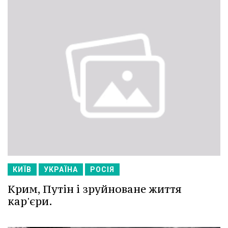
КИЇВ
УКРАЇНА
РОСІЯ
Крим, Путін і зруйноване життя
кар'єри.