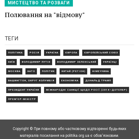
МИСТЕЦТВО ТА РОЗВАГИ
Полювання на "відмову"
ТЕГИ
ПОЛІТИКА
РОСІЯ
УКРАЇНА
ЄВРОПА
ЄВРОПЕЙСЬКИЙ СОЮЗ
КИЇВ
ВОЛОДИМИР ПУТІН
ВОЛОДИМИР ЗЕЛЕНСЬКИЙ
УКРАЇНЦІ
МОСКВА
НАТО
ПОЛІТИК
КИТАЙ (РЕГІОН)
НІМЕЧЧИНА
ВАШИНГТОН, ОКРУГ КОЛУМБІЯ
ЕКОНОМІКА
ДОНАЛЬД ТРАМП
ПРЕЗИДЕНТ УКРАЇНИ
МІЖНАРОДНІ САНКЦІЇ ЩОДО РОСІЇ (2014—ДОТЕПЕР)
ПРЕМ'ЄР-МІНІСТР
Copyright © При повному або частковому відтворенні будь-яких
матеріалів посилання на politika.org.ua є обов'язковим.