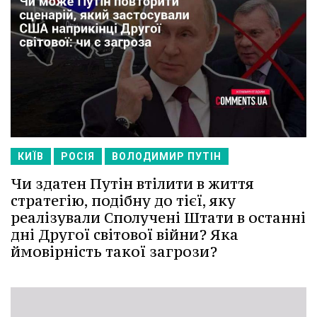
КИЇВ
РОСІЯ
ВОЛОДИМИР ПУТІН
Чи здатен Путін втілити в життя
стратегію, подібну до тієї, яку
реалізували Сполучені Штати в останні
дні Другої світової війни? Яка
ймовірність такої загрози?