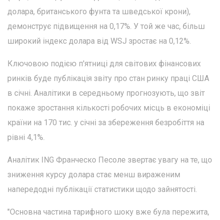
долара, британського фунта та шведської крони),
демонструє підвищення на 0,17%. У той же час, більш
широкий індекс долара від WSJ зростає на 0,12%.
Ключовою подією п'ятниці для світових фінансових
ринків буде публікація звіту про стан ринку праці США
в січні. Аналітики в середньому прогнозують, що звіт
покаже зростання кількості робочих місць в економіці
країни на 170 тис. у січні за збереження безробіття на
рівні 4,1%.
Аналітик ING Франческо Песоле звертає увагу на те, що
зниження курсу долара стає менш вираженим
напередодні публікації статистики щодо зайнятості.
"Основна частина тарифного шоку вже була пережита,