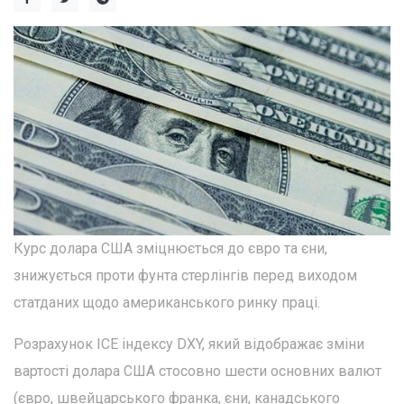
Курс долара США зміцнюється до євро та єни,
знижується проти фунта стерлінгів перед виходом
статданих щодо американського ринку праці.
Розрахунок ICE індексу DXY, який відображає зміни
вартості долара США стосовно шести основних валют
(євро, швейцарського франка, єни, канадського