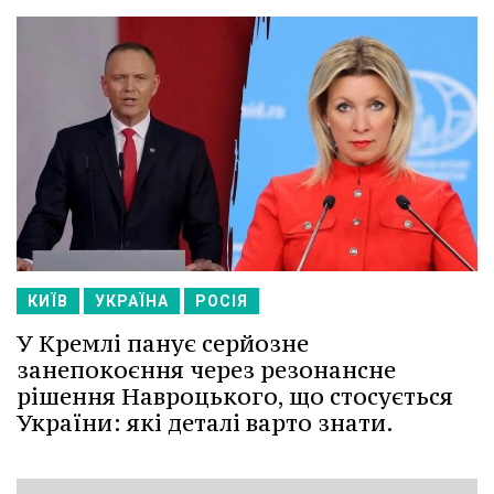
КИЇВ
УКРАЇНА
РОСІЯ
У Кремлі панує серйозне
занепокоєння через резонансне
рішення Навроцького, що стосується
України: які деталі варто знати.