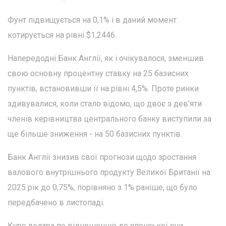
Фунт підвищується на 0,1% і в даний момент
котирується на рівні $1,2446.
Напередодні Банк Англії, як і очікувалося, зменшив
свою основну процентну ставку на 25 базисних
пунктів, встановивши її на рівні 4,5%. Проте ринки
здивувалися, коли стало відомо, що двоє з дев'яти
членів керівництва центрального банку виступили за
ще більше зниження - на 50 базисних пунктів.
Банк Англії знизив свої прогнози щодо зростання
валового внутрішнього продукту Великої Британії на
2025 рік до 0,75%, порівняно з 1% раніше, що було
передбачено в листопаді.
Курс долара по відношенню до японської єни