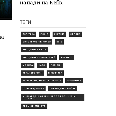
напади на Київ.
ТЕГИ
ПОЛІТИКА
РОСІЯ
УКРАЇНА
ЄВРОПА
па
ЄВРОПЕЙСЬКИЙ СОЮЗ
КИЇВ
ВОЛОДИМИР ПУТІН
ВОЛОДИМИР ЗЕЛЕНСЬКИЙ
УКРАЇНЦІ
МОСКВА
НАТО
ПОЛІТИК
КИТАЙ (РЕГІОН)
НІМЕЧЧИНА
ВАШИНГТОН, ОКРУГ КОЛУМБІЯ
ЕКОНОМІКА
ДОНАЛЬД ТРАМП
ПРЕЗИДЕНТ УКРАЇНИ
МІЖНАРОДНІ САНКЦІЇ ЩОДО РОСІЇ (2014—
ДОТЕПЕР)
ПРЕМ'ЄР-МІНІСТР