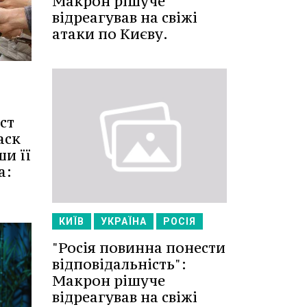
Макрон рішуче
відреагував на свіжі
атаки по Києву.
ст
аск
ши її
a:
КИЇВ
УКРАЇНА
РОСІЯ
"Росія повинна понести
відповідальність":
Макрон рішуче
відреагував на свіжі