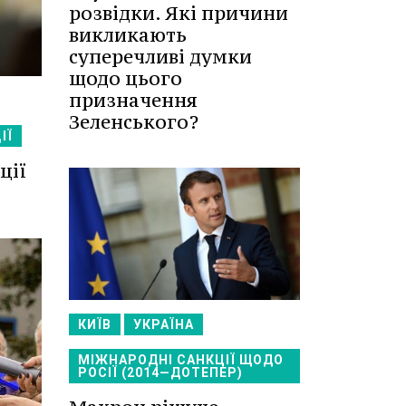
розвідки. Які причини
викликають
суперечливі думки
щодо цього
призначення
Зеленського?
ІЇ
ції
КИЇВ
УКРАЇНА
МІЖНАРОДНІ САНКЦІЇ ЩОДО
РОСІЇ (2014—ДОТЕПЕР)