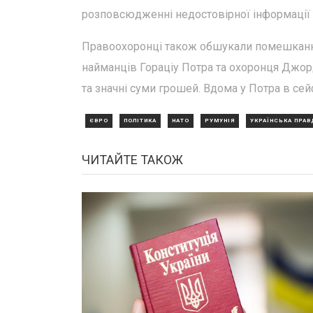
розповсюдженні недостовірної інформації 
Правоохоронці також обшукали помешкання
найманців Гораціу Потра та охоронця Джор
та значні суми грошей. Вдома у Потра в сейф
ЄВРО
ПОЛІТИКА
НАТО
РУМУНІЯ
УКРАЇНСЬКА ПРАВ
ЧИТАЙТЕ ТАКОЖ