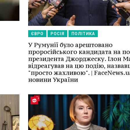
ЄВРО
РОСІЯ
ПОЛІТИКА
У Румунії було арештовано
проросійського кандидата на по
президента Джорджеску. Ілон М
відреагував на цю подію, назвав
"просто жахливою". | FaceNews.u
новини України