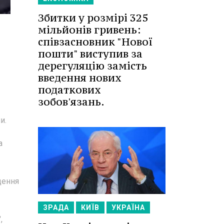
Збитки у розмірі 325
мільйонів гривень:
співзасновник "Нової
пошти" виступив за
дерегуляцію замість
введення нових
податкових
зобов'язань.
и.
а
дення
ЗРАДА
КИЇВ
УКРАЇНА
,