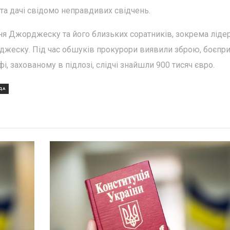
та дачі свідомо неправдивих свідчень.
 Джорджеску та його близьких соратників, зокрема ліде
джеску. Під час обшуків прокурори виявили зброю, боєпр
і, захованому в підлозі, слідчі знайшли 900 тисяч євро.
ДА