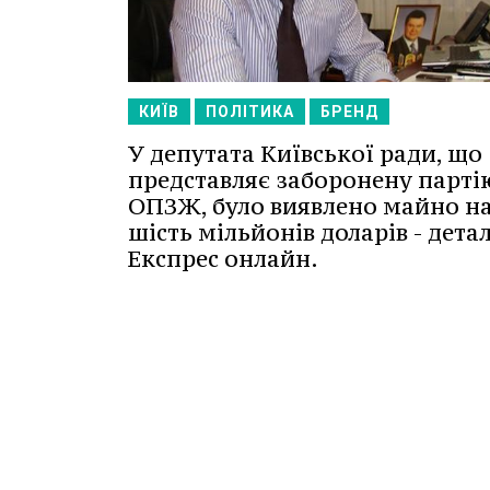
КИЇВ
ПОЛІТИКА
БРЕНД
У депутата Київської ради, що
представляє заборонену парті
ОПЗЖ, було виявлено майно на
шість мільйонів доларів - деталі
Експрес онлайн.