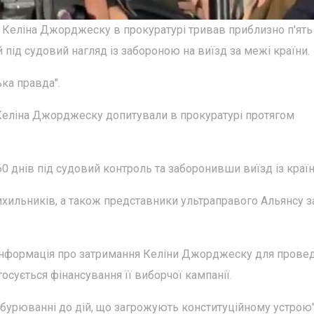
 Келіна Джорджеску в прокуратурі тривав приблизно п'ять
 під судовий нагляд із забороною на виїзд за межі країни.
ка правда".
Келіна Джорджеску допитували в прокуратурі протягом
60 днів під судовий контроль та заборонивши виїзд із країн
прихильників, а також представники ультраправого Альянсу з
 інформація про затримання Келіни Джорджеску для прове
осується фінансування її виборчої кампанії.
бурюванні до дій, що загрожують конституційному устрою"