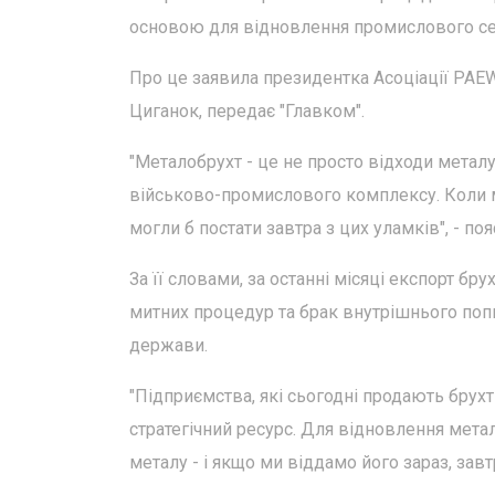
основою для відновлення промислового сек
Про це заявила президентка Асоціації PAE
Циганок, передає "Главком".
"Металобрухт - це не просто відходи метал
військово-промислового комплексу. Коли м
могли б постати завтра з цих уламків", - по
За її словами, за останні місяці експорт бру
митних процедур та брак внутрішнього поп
держави.
"Підприємства, які сьогодні продають брух
стратегічний ресурс. Для відновлення метал
металу - і якщо ми віддамо його зараз, зав