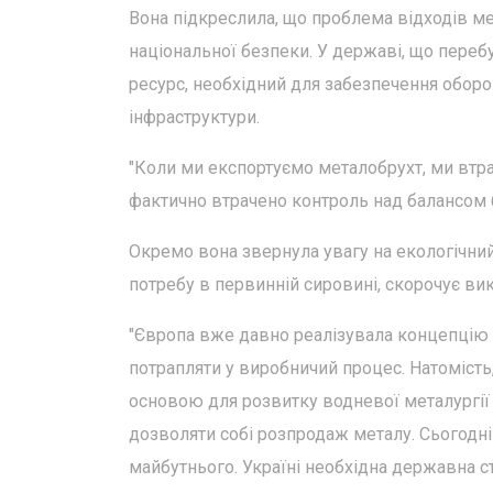
Вона підкреслила, що проблема відходів мет
національної безпеки. У державі, що перебу
ресурс, необхідний для забезпечення оборо
інфраструктури.
"Коли ми експортуємо металобрухт, ми втра
фактично втрачено контроль над балансом бр
Окремо вона звернула увагу на екологічни
потребу в первинній сировині, скорочує вик
"Європа вже давно реалізувала концепцію 
потрапляти у виробничий процес. Натомість
основою для розвитку водневої металургії т
дозволяти собі розпродаж металу. Сьогодні
майбутнього. Україні необхідна державна ст