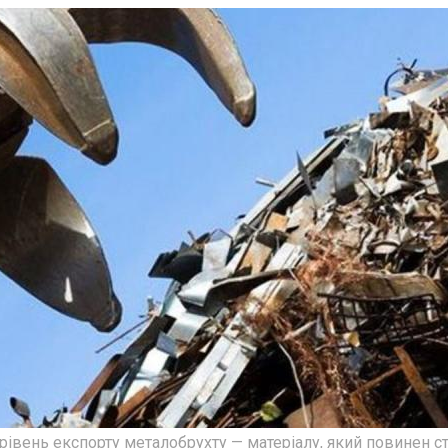
 рівень експорту металобрухту — матеріалу, який повинен с