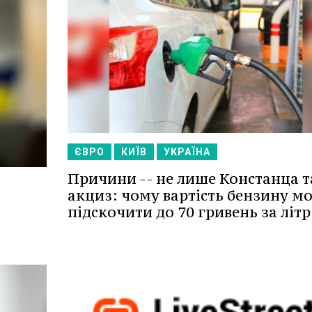
ЄВРО
КИЇВ
УКРАЇНА
Причини -- не лише Констанца т
акциз: чому вартість бензину м
підскочити до 70 гривень за літр