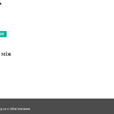
НИ
 між
rg.ua є обов'язковим.