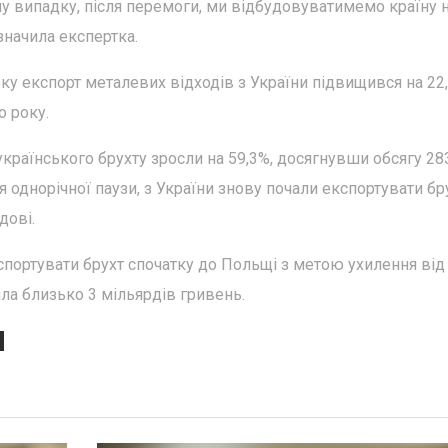
му випадку, після перемоги, ми відбудовуватимемо країну н
азначила експертка.
оку експорт металевих відходів з України підвищився на 22
о року.
українського брухту зросли на 59,3%, досягнувши обсягу 28
сля однорічної паузи, з України знову почали експортувати бр
дові.
спортувати брухт спочатку до Польщі з метою ухилення від
ила близько 3 мільярдів гривень.