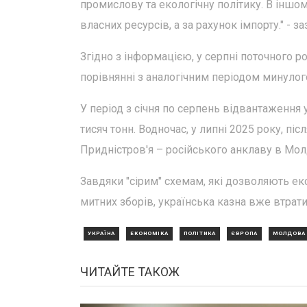
промислову та екологічну політику. В іншо
власних ресурсів, а за рахунок імпорту." - з
Згідно з інформацією, у серпні поточного р
порівнянні з аналогічним періодом минулог
У період з січня по серпень відвантаження 
тисяч тонн. Водночас, у липні 2025 року, пі
Придністров'я – російського анклаву в Мол
Завдяки "сірим" схемам, які дозволяють ек
митних зборів, українська казна вже втрат
УКРАЇНА
ЕКОНОМІКА
ПОЛІТИКА
ЄВРОПА
МОЛДОВА
ЧИТАЙТЕ ТАКОЖ