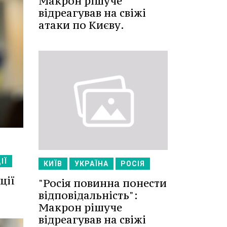
Макрон рішуче
відреагував на свіжі
атаки по Києву.
ІЇ
КИЇВ
УКРАЇНА
РОСІЯ
ції
"Росія повинна понести
відповідальність":
Макрон рішуче
відреагував на свіжі