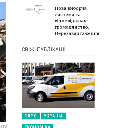
Нова виборча
система та
відповідальне
громадянство.
Перезавантаження
СВІЖІ ПУБЛІКАЦІЇ
ЄВРО
УКРАЇНА
тати
ЕКОНОМІКА