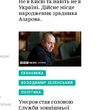
Не в Києві та навіть не в
Україні. Дійсне місце
народження зрадника
Азарова.
еншує
ЕКОНОМІКА
ВОЛОДИМИР ЗЕЛЕНСЬКИЙ
ПОЛІТИКА
о
Умєров став головою
гальну
Служби зовнішньої