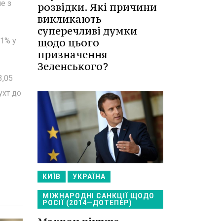
е з
розвідки. Які причини
викликають
суперечливі думки
,1% у
щодо цього
призначення
Зеленського?
3,05
ухт до
КИЇВ
УКРАЇНА
МІЖНАРОДНІ САНКЦІЇ ЩОДО
РОСІЇ (2014—ДОТЕПЕР)