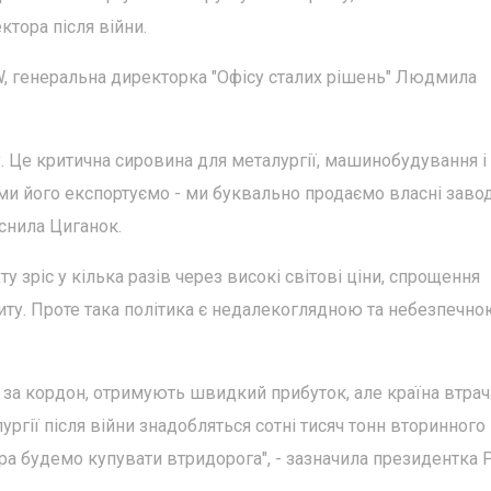
тора після війни.
W, генеральна директорка "Офісу сталих рішень" Людмила
у. Це критична сировина для металургії, машинобудування і
и його експортуємо - ми буквально продаємо власні заводи
яснила Циганок.
хту зріс у кілька разів через високі світові ціни, спрощення
иту. Проте така політика є недалекоглядною та небезпечно
т за кордон, отримують швидкий прибуток, але країна втрач
ургії після війни знадобляться сотні тисяч тонн вторинного
тра будемо купувати втридорога", - зазначила президентка 