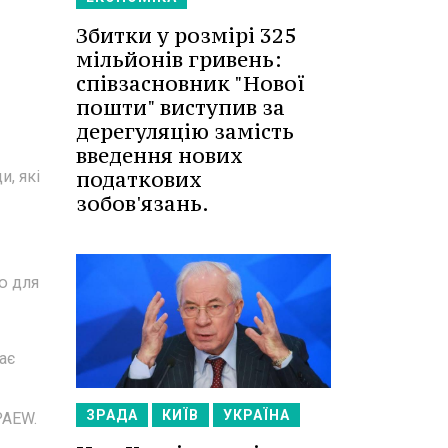
Збитки у розмірі 325
мільйонів гривень:
співзасновник "Нової
пошти" виступив за
дерегуляцію замість
введення нових
податкових
, які
зобов'язань.
ю для
ає
ЗРАДА
КИЇВ
УКРАЇНА
PAEW.