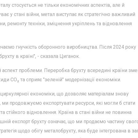
алу стосується не тільки економічних аспектів, але й
ває у стані війни, метал виступає як стратегічно важливий
ни, ремонту техніки, зміцнення укріплень та відновлення
чаємо гнучкість оборонного виробництва. Після 2024 року
ухту в країні", - сказала Циганок.
й аспект проблеми. Переробка брухту всередині країни зм
иди CO₂ та сприяє "зеленій" модернізації економіки.
циркулярної економіки, що дозволяє матеріалам знову
, ми продовжуємо експортувати ресурси, які могли б стати
а стійкого відновлення. Країна в стані війни не повинна
шній експорт брухту означає, що ми продаємо частину свог
ратегія щодо обігу металобрухту, яка буде інтегрована в за