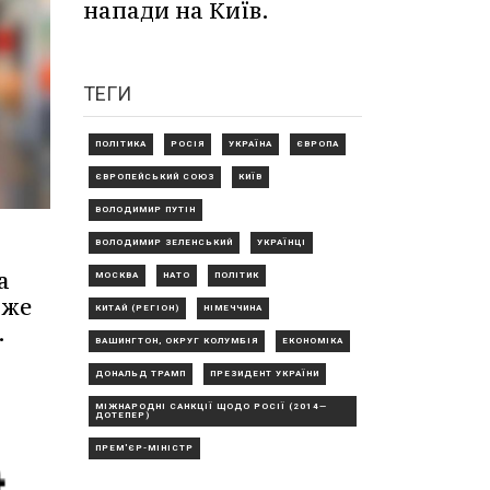
напади на Київ.
ТЕГИ
ПОЛІТИКА
РОСІЯ
УКРАЇНА
ЄВРОПА
ЄВРОПЕЙСЬКИЙ СОЮЗ
КИЇВ
ВОЛОДИМИР ПУТІН
ВОЛОДИМИР ЗЕЛЕНСЬКИЙ
УКРАЇНЦІ
а
МОСКВА
НАТО
ПОЛІТИК
оже
КИТАЙ (РЕГІОН)
НІМЕЧЧИНА
.
ВАШИНГТОН, ОКРУГ КОЛУМБІЯ
ЕКОНОМІКА
ДОНАЛЬД ТРАМП
ПРЕЗИДЕНТ УКРАЇНИ
МІЖНАРОДНІ САНКЦІЇ ЩОДО РОСІЇ (2014—
ДОТЕПЕР)
ПРЕМ'ЄР-МІНІСТР