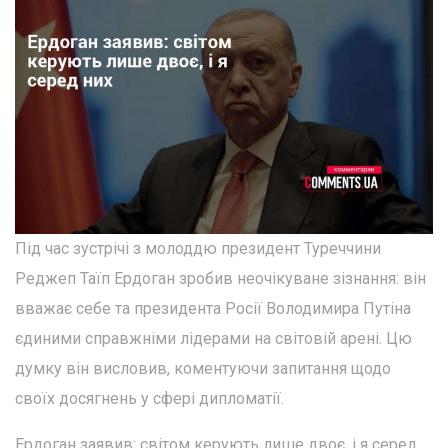
Під час зустрічі з молоддю президент Туреччини
Реджеп Таїп Ердоган зробив неочікуване зізнання: він
вважає себе та президента Росії Володимира Путіна
єдиними справжніми лідерами на світовій арені. Цю
думку він висловив, коментуючи запитання щодо
своїх досягнень у сфері дипломатії.
Ердоган заявив: світом керують лише двоє, і я серед