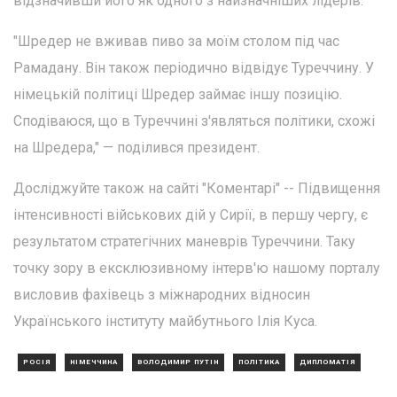
відзначивши його як одного з найзначніших лідерів.
"Шредер не вживав пиво за моїм столом під час
Рамадану. Він також періодично відвідує Туреччину. У
німецькій політиці Шредер займає іншу позицію.
Сподіваюся, що в Туреччині з'являться політики, схожі
на Шредера," — поділився президент.
Досліджуйте також на сайті "Коментарі" -- Підвищення
інтенсивності військових дій у Сирії, в першу чергу, є
результатом стратегічних маневрів Туреччини. Таку
точку зору в ексклюзивному інтерв'ю нашому порталу
висловив фахівець з міжнародних відносин
Українського інституту майбутнього Ілія Куса.
РОСІЯ
НІМЕЧЧИНА
ВОЛОДИМИР ПУТІН
ПОЛІТИКА
ДИПЛОМАТІЯ