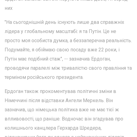
них
"На сьогоднішній день існують лише два справжніх
лідера у глобальному масштабі: я та Путін. Це не
просто моя особиста думка, а беззаперечна реальність.
Подумайте, я обіймаю свою посаду вже 22 роки, і
Путін має подібний стаж", -- зазначив Ердоган,
проводячи паралелі між тривалістю свого правління та
терміном російського президента.
Ердоган також прокоментував політичні зміни в
Німеччині після відставки Ангели Меркель. Він
зазначив, що німецька політика вже не має тієї ж
впливовості, що раніше. Водночас він згадував про
колишнього канцлера Герхарда Шредера,