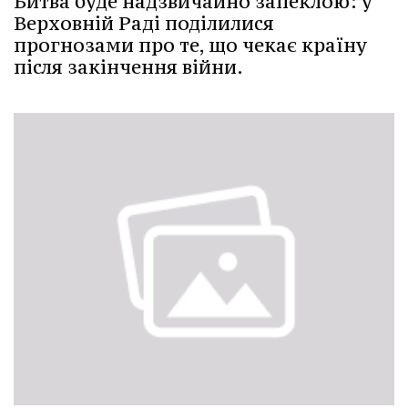
Битва буде надзвичайно запеклою: у
Верховній Раді поділилися
прогнозами про те, що чекає країну
після закінчення війни.