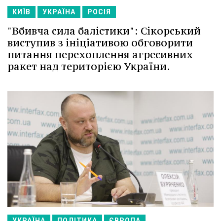
КИЇВ
УКРАЇНА
РОСІЯ
"Вбивча сила балістики": Сікорський
виступив з ініціативою обговорити
питання перехоплення агресивних
ракет над територією України.
УКРАЇНА
ПОЛІТИКА
ЄВРОПА