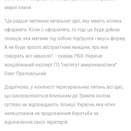
мирні плани.
"Це радше частинки загальної ідеї, яку мають колись
оформити. Коли її оформлять, то тоді це буде дійсно
позиція, яка матиме під собою підґрунтя і якусь форму.
А не буде просто абстрактним явищем, про яке
говорять всі навколо", - сказав РБК-Україна
асоційований експерт ГО "Інститут американістики"
Олег Преловський.
Додатково, у контексті територіальних питань всі ідеї,
що висловлюються близьким до Трампа колом,
суттєво не відповідають позиції України, яка чітко
налаштована на продовження боротьби за
відновлення своїх територій.