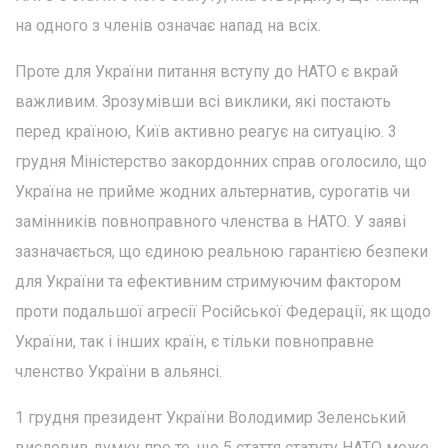
на одного з членів означає напад на всіх.
Проте для України питання вступу до НАТО є вкрай
важливим. Зрозумівши всі виклики, які постають
перед країною, Київ активно реагує на ситуацію. 3
грудня Міністерство закордонних справ оголосило, що
Україна не прийме жодних альтернатив, сурогатів чи
замінників повноправного членства в НАТО. У заяві
зазначається, що єдиною реальною гарантією безпеки
для України та ефективним стримуючим фактором
проти подальшої агресії Російської Федерації, як щодо
України, так і інших країн, є тільки повноправне
членство України в альянсі.
1 грудня президент України Володимир Зеленський
висловив думку про те, що 5 стаття статуту НАТО може