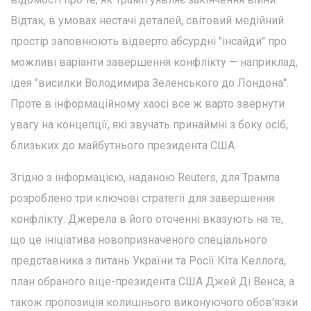
Відтак, в умовах нестачі деталей, світовий медійний
простір заповнюють відверто абсурдні "інсайди" про
можливі варіанти завершення конфлікту — наприклад,
ідея "висилки Володимира Зеленського до Лондона".
Проте в інформаційному хаосі все ж варто звернути
увагу на концепції, які звучать принаймні з боку осіб,
близьких до майбутнього президента США.
Згідно з інформацією, наданою Reuters, для Трампа
розроблено три ключові стратегії для завершення
конфлікту. Джерела в його оточенні вказують на те,
що це ініціатива новопризначеного спеціального
представника з питань України та Росії Кіта Келлога,
план обраного віце-президента США Джей Ді Венса, а
також пропозиція колишнього виконуючого обов'язки