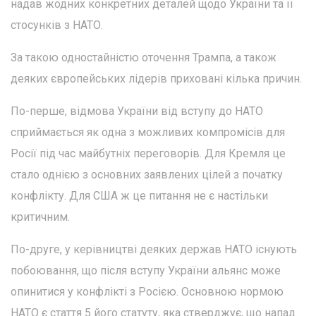
надав жодних конкретних деталей щодо України та її
стосунків з НАТО.
За такою одностайністю оточення Трампа, а також
деяких європейських лідерів приховані кілька причин.
По-перше, відмова України від вступу до НАТО
сприймається як одна з можливих компромісів для
Росії під час майбутніх переговорів. Для Кремля це
стало однією з основних заявлених цілей з початку
конфлікту. Для США ж це питання не є настільки
критичним.
По-друге, у керівництві деяких держав НАТО існують
побоювання, що після вступу України альянс може
опинитися у конфлікті з Росією. Основною нормою
НАТО є стаття 5 його статуту, яка стверджує, що напад