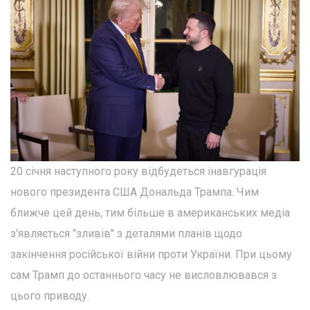
20 січня наступного року відбудеться інавгурація
нового президента США Дональда Трампа. Чим
ближче цей день, тим більше в американських медіа
з'являється "зливів" з деталями планів щодо
закінчення російської війни проти України. При цьому
сам Трамп до останнього часу не висловлювався з
цього приводу.