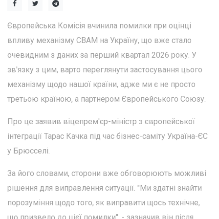
Європейська Комісія вчинила помилки при оцінці
впливу механізму CBAM на Україну, що вже стало
очевидним з даних за перший квартал 2026 року. У
зв'язку з цим, варто переглянути застосування цього
механізму щодо нашої країни, адже ми є не просто
третьою країною, а партнером Європейського Союзу.
Про це заявив віцепрем'єр-міністр з європейської
інтеграції Тарас Качка під час бізнес-саміту Україна-ЄС
у Брюсселі.
За його словами, сторони вже обговорюють можливі
рішення для виправлення ситуації. "Ми здатні знайти
порозуміння щодо того, як виправити щось технічне,
що призвело до цієї помилки", - зазначив він після