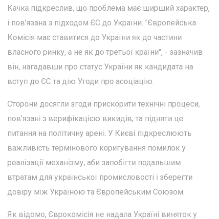
Качка підкреслив, що проблема має ширший характер,
і пов'язана з підходом ЄС до України. "Європейська
Комісія має ставитися до України як до частини
власного ринку, а не як до третьої країни", - зазначив
він, нагадавши про статус України як кандидата на
вступ до ЄС та дію Угоди про асоціацію.
Сторони досягли згоди прискорити технічні процеси,
пов'язані з верифікацією викидів, та підняти це
питання на політичну арені. У Києві підкреслюють
важливість термінового коригування помилок у
реалізації механізму, аби запобігти подальшим
втратам для української промисловості і зберегти
довіру між Україною та Європейським Союзом.
Як відомо, Єврокомісія не надала Україні виняток у