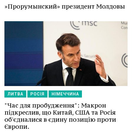
»Прорумынский» президент Молдовы
ЛИТВА
РОСІЯ
НІМЕЧЧИНА
"Час для пробудження": Макрон
підкреслив, що Китай, США та Росія
об'єдналися в єдину позицію проти
Європи.