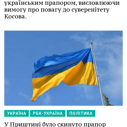
українським прапором, висловлюючи
вимогу про повагу до суверенітету
Косова.
УКРАЇНА
РБК-УКРАЇНА
ПОЛІТИКА
У Приштині було скинуто прапор