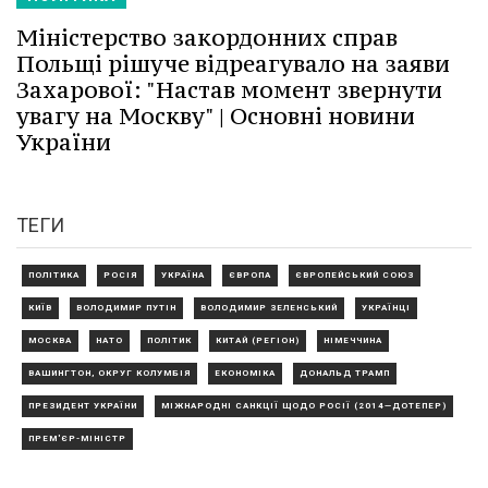
Міністерство закордонних справ
Польщі рішуче відреагувало на заяви
Захарової: "Настав момент звернути
увагу на Москву" | Основні новини
України
ТЕГИ
ПОЛІТИКА
РОСІЯ
УКРАЇНА
ЄВРОПА
ЄВРОПЕЙСЬКИЙ СОЮЗ
КИЇВ
ВОЛОДИМИР ПУТІН
ВОЛОДИМИР ЗЕЛЕНСЬКИЙ
УКРАЇНЦІ
МОСКВА
НАТО
ПОЛІТИК
КИТАЙ (РЕГІОН)
НІМЕЧЧИНА
ВАШИНГТОН, ОКРУГ КОЛУМБІЯ
ЕКОНОМІКА
ДОНАЛЬД ТРАМП
ПРЕЗИДЕНТ УКРАЇНИ
МІЖНАРОДНІ САНКЦІЇ ЩОДО РОСІЇ (2014—ДОТЕПЕР)
ПРЕМ'ЄР-МІНІСТР