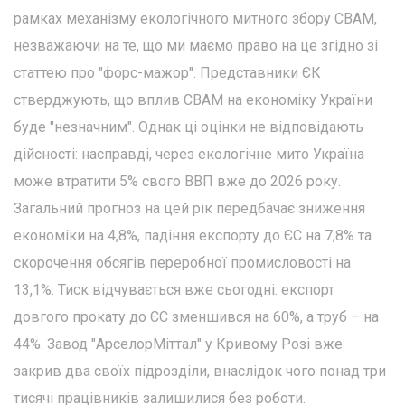
рамках механізму екологічного митного збору CBAM,
незважаючи на те, що ми маємо право на це згідно зі
статтею про "форс-мажор". Представники ЄК
стверджують, що вплив CBAM на економіку України
буде "незначним". Однак ці оцінки не відповідають
дійсності: насправді, через екологічне мито Україна
може втратити 5% свого ВВП вже до 2026 року.
Загальний прогноз на цей рік передбачає зниження
економіки на 4,8%, падіння експорту до ЄС на 7,8% та
скорочення обсягів переробної промисловості на
13,1%. Тиск відчувається вже сьогодні: експорт
довгого прокату до ЄС зменшився на 60%, а труб – на
44%. Завод "АрселорМіттал" у Кривому Розі вже
закрив два своїх підрозділи, внаслідок чого понад три
тисячі працівників залишилися без роботи.