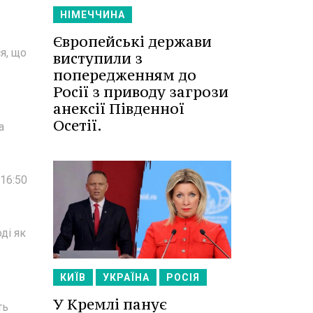
НІМЕЧЧИНА
Європейські держави
я, що
виступили з
попередженням до
Росії з приводу загрози
анексії Південної
Осетії.
а
 16:50
ді як
КИЇВ
УКРАЇНА
РОСІЯ
У Кремлі панує
ть