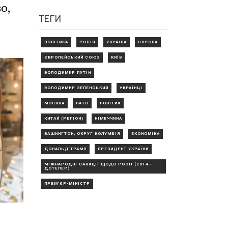
о,
ТЕГИ
ПОЛІТИКА
РОСІЯ
УКРАЇНА
ЄВРОПА
ЄВРОПЕЙСЬКИЙ СОЮЗ
КИЇВ
ВОЛОДИМИР ПУТІН
ВОЛОДИМИР ЗЕЛЕНСЬКИЙ
УКРАЇНЦІ
МОСКВА
НАТО
ПОЛІТИК
КИТАЙ (РЕГІОН)
НІМЕЧЧИНА
ВАШИНГТОН, ОКРУГ КОЛУМБІЯ
ЕКОНОМІКА
ДОНАЛЬД ТРАМП
ПРЕЗИДЕНТ УКРАЇНИ
МІЖНАРОДНІ САНКЦІЇ ЩОДО РОСІЇ (2014—
ДОТЕПЕР)
ПРЕМ'ЄР-МІНІСТР