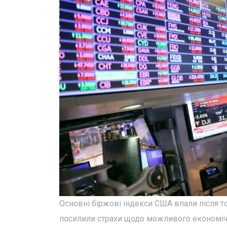
Основні біржові індекси США впали після т
посилили страхи щодо можливого економічн