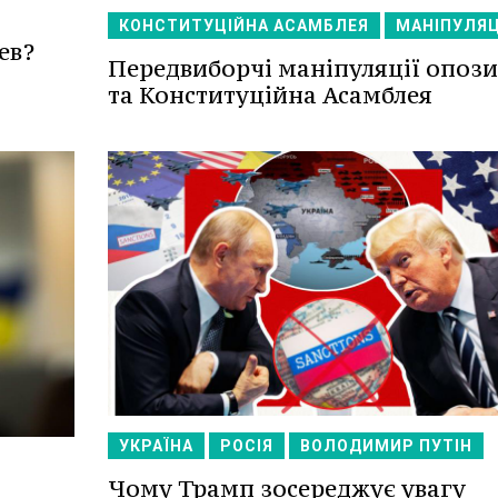
КОНСТИТУЦІЙНА АСАМБЛЕЯ
МАНІПУЛЯЦ
ев?
Передвиборчі маніпуляції опози
та Конституційна Асамблея
УКРАЇНА
РОСІЯ
ВОЛОДИМИР ПУТІН
Чому Трамп зосереджує увагу