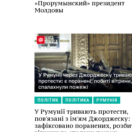
»Прорумынский» президент
Молдовы
ПОЛІТИК
ПОЛІТИКА
РУМУНІЯ
У Румунії тривають протести,
пов'язані з ім'ям Джорджеску:
зафіксовано поранених, розби