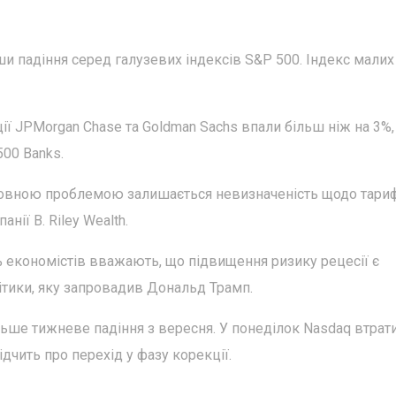
ши падіння серед галузевих індексів S&P 500. Індекс малих
ії JPMorgan Chase та Goldman Sachs впали більш ніж на 3%
00 Banks.
сновною проблемою залишається невизначеність щодо тариф
нії B. Riley Wealth.
1% економістів вважають, що підвищення ризику рецесії є
ітики, яку запровадив Дональд Трамп.
ьше тижневе падіння з вересня. У понеділок Nasdaq втрат
ідчить про перехід у фазу корекції.