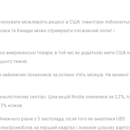
гнозувати можливість рецесії в США. Інвестори побоюютьс
ксики та Канади може стримувати споживчий попит і
ні американські товари, в той час як додаткові мита США н
 цього тижня.
 найнижчих показників за останні п'ять місяців. На момент
ологічному секторі. Ціна акцій Nvidia знизилася на 2,2%, то
 3% кожна.
нижчого рівня з 5 листопада, після того як аналітики UBS
лектромобілів на перший квартал і знизили цільову вартіс