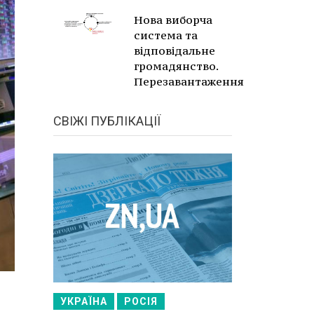
Нова виборча
система та
відповідальне
громадянство.
Перезавантаження
СВІЖІ ПУБЛІКАЦІЇ
УКРАЇНА
РОСІЯ