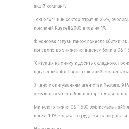
акцій компанії.
Технологічний сектор втратив 2,6%, очолив
компаній Russell 2000 впав на 1%.
Фінансова галузь також понесла збитки: акц
призвело до зниження індексу банків S&P 5
"Ситуація на ринку є досить складною, і о
підкреслив Арт Гоган, головний стратег компа
Згідно з опитуванням агентства Reuters, 9
результатом нестабільної торговельної пол
Минулого тижня S&P 500 зафіксував найбіл
понад 10% від свого грудневого піку, що св
Напоминаем: