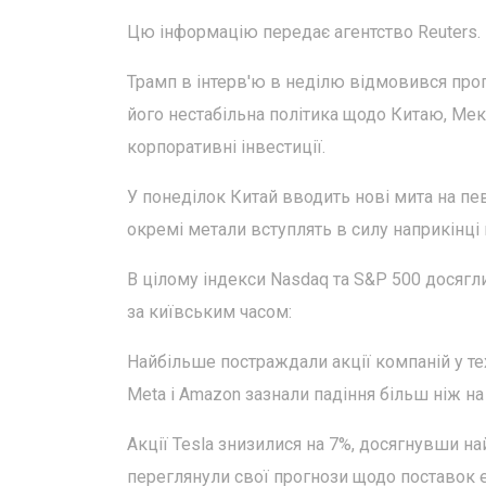
Цю інформацію передає агентство Reuters.
Трамп в інтерв'ю в неділю відмовився про
його нестабільна політика щодо Китаю, Ме
корпоративні інвестиції.
У понеділок Китай вводить нові мита на пев
окремі метали вступлять в силу наприкінці
В цілому індекси Nasdaq та S&P 500 досягли
за київським часом:
Найбільше постраждали акції компаній у техн
Meta і Amazon зазнали падіння більш ніж на
Акції Tesla знизилися на 7%, досягнувши най
переглянули свої прогнози щодо поставок е