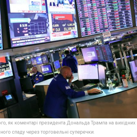
ого, як коментарі президента Дональда Трампа на вихідних
ого спаду через торговельні суперечки.