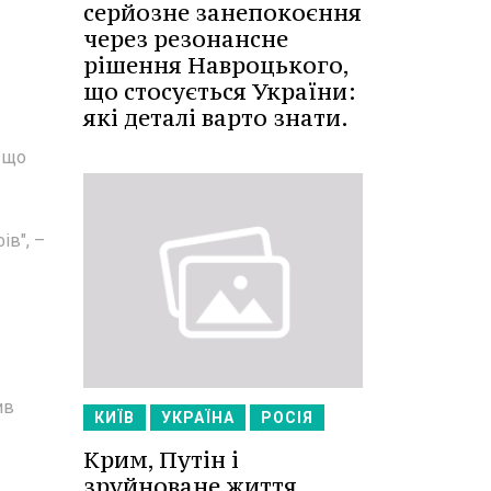
серйозне занепокоєння
через резонансне
рішення Навроцького,
що стосується України:
які деталі варто знати.
, що
ів", –
ив
КИЇВ
УКРАЇНА
РОСІЯ
Крим, Путін і
зруйноване життя