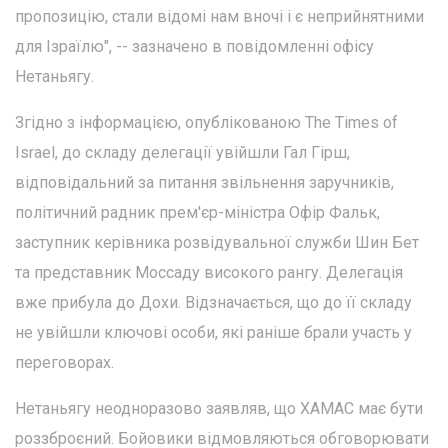
пропозицію, стали відомі нам вночі і є неприйнятними
для Ізраїлю", -- зазначено в повідомленні офісу
Нетаньягу.
Згідно з інформацією, опублікованою The Times of
Israel, до складу делегації увійшли Гал Гірш,
відповідальний за питання звільнення заручників,
політичний радник прем'єр-міністра Офір Фальк,
заступник керівника розвідувальної служби Шин Бет
та представник Моссаду високого рангу. Делегація
вже прибула до Дохи. Відзначається, що до її складу
не увійшли ключові особи, які раніше брали участь у
переговорах.
Нетаньягу неодноразово заявляв, що ХАМАС має бути
роззброєний. Бойовики відмовляються обговорювати