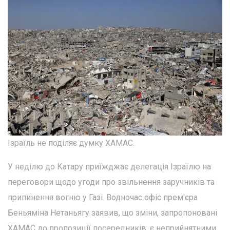
Ізраїль не поділяє думку ХАМАС.
У неділю до Катару приїжджає делегація Ізраїлю на
переговори щодо угоди про звільнення заручників та
припинення вогню у Газі. Водночас офіс прем'єра
Беньяміна Нетаньягу заявив, що зміни, запропоновані
ХАМАС до пропозиції посередників, є неприйнятними,