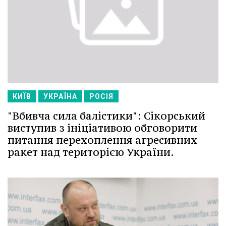
КИЇВ
УКРАЇНА
РОСІЯ
"Вбивча сила балістики": Сікорський
виступив з ініціативою обговорити
питання перехоплення агресивних
ракет над територією України.