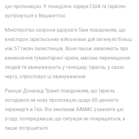
цю пропозицію. У понеділок лідери США та Ізраїлю
зустрінуться у Вашингтоні.
Міністерство охорони здоров'я Гази повідомляє, що
внаслідок ізраїльських військових дій загинуло більш
ніж 57 тисяч палестинців. Вони також заявляють про
виникнення гуманітарної кризи, масове переміщення
людей та звинувачують у геноциді. Ізраїль, у свою
чергу, спростовує ці звинувачення.
Раніше Дональд Трамп повідомляв, що Ізраїль
погодився на нову пропозицію щодо 60-денного
перемир'я в Газі. Він закликав ХАМАС ухвалити цю
угоду, попередивши, що ситуація не покращиться, а
лише погіршиться.