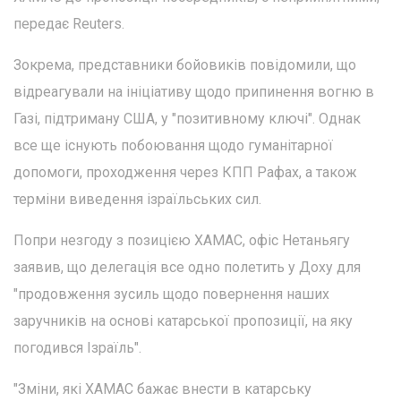
передає Reuters.
Зокрема, представники бойовиків повідомили, що
відреагували на ініціативу щодо припинення вогню в
Газі, підтриману США, у "позитивному ключі". Однак
все ще існують побоювання щодо гуманітарної
допомоги, проходження через КПП Рафах, а також
терміни виведення ізраїльських сил.
Попри незгоду з позицією ХАМАС, офіс Нетаньягу
заявив, що делегація все одно полетить у Доху для
"продовження зусиль щодо повернення наших
заручників на основі катарської пропозиції, на яку
погодився Ізраїль".
"Зміни, які ХАМАС бажає внести в катарську