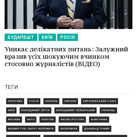
БУДАПЕШТ
КИЇВ
РОСІЯ
Уникає делікатних питань: Залужний
вразив усіх шокуючим вчинком
стосовно журналістів (ВІДЕО)
ТЕГИ
ПОЛІТИКА
РОСІЯ
УКРАЇНА
ЄВРОПА
ЄВРОПЕЙСЬКИЙ СОЮЗ
КИЇВ
ВОЛОДИМИР ПУТІН
ВОЛОДИМИР ЗЕЛЕНСЬКИЙ
УКРАЇНЦІ
МОСКВА
НАТО
ПОЛІТИК
КИТАЙ (РЕГІОН)
НІМЕЧЧИНА
ВАШИНГТОН, ОКРУГ КОЛУМБІЯ
ЕКОНОМІКА
ДОНАЛЬД ТРАМП