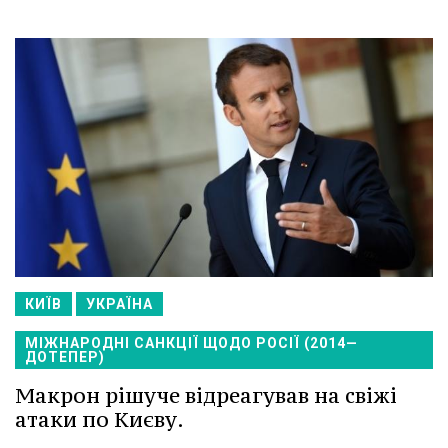
КИЇВ
УКРАЇНА
МІЖНАРОДНІ САНКЦІЇ ЩОДО РОСІЇ (2014—
ДОТЕПЕР)
Макрон рішуче відреагував на свіжі
атаки по Києву.