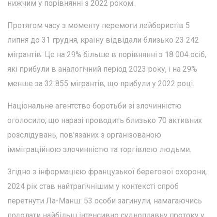
нижчим у порівнянні з 2022 роком.
Протягом часу з моменту перемоги лейбористів 5
липня до 31 грудня, країну відвідали близько 23 242
мігрантів. Це на 29% більше в порівнянні з 18 004 осіб,
які прибули в аналогічний період 2023 року, і на 29%
менше за 32 855 мігрантів, що прибули у 2022 році.
Національне агентство боротьби зі злочинністю
оголосило, що наразі проводить близько 70 активних
розслідувань, пов'язаних з організованою
імміграційною злочинністю та торгівлею людьми.
Згідно з інформацією французької берегової охорони,
2024 рік став найтрагічнішим у контексті спроб
перетнути Ла-Манш: 53 особи загинули, намагаючись
подолати найбільш інтенсивно судноплавну протоку у