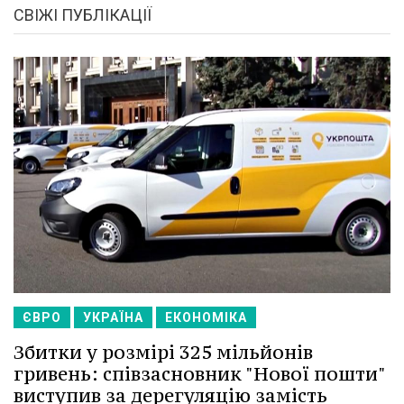
СВІЖІ ПУБЛІКАЦІЇ
ЄВРО
УКРАЇНА
ЕКОНОМІКА
Збитки у розмірі 325 мільйонів
гривень: співзасновник "Нової пошти"
виступив за дерегуляцію замість