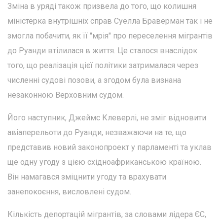
Зміна в уряді також призвела до того, що колишня
міністерка внутрішніх справ Суелла Браверман так і не
змогла побачити, як її "мрія" про переселення мігрантів
до Руанди втілилася в життя. Це сталося внаслідок
того, що реалізація цієї політики затрималася через
численні судові позови, а згодом була визнана
незаконною Верховним судом.
Його наступник, Джеймс Клеверлі, не зміг відновити
авіаперельоти до Руанди, незважаючи на те, що
представив новий законопроект у парламенті та уклав
ще одну угоду з цією східноафриканською країною.
Він намагався зміцнити угоду та врахувати
занепокоєння, висловлені судом.
Кількість депортацій мігрантів, за словами лідера ЄС,