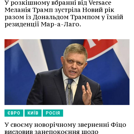
У розкішному вбранні від Versace
Меланія Трамп зустріла Новий рік
разом із Дональдом Трампом у їхній
резиденції Мар-а-Лаго.
ЄВРО
КИЇВ
РОСІЯ
У своєму новорічному зверненні Фіцо
висловив занепокоєння щодо