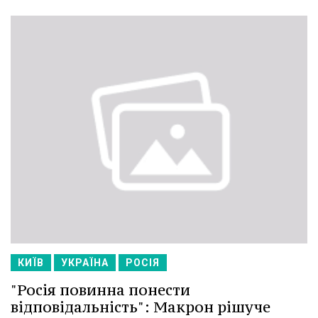
КИЇВ
УКРАЇНА
РОСІЯ
"Росія повинна понести
відповідальність": Макрон рішуче