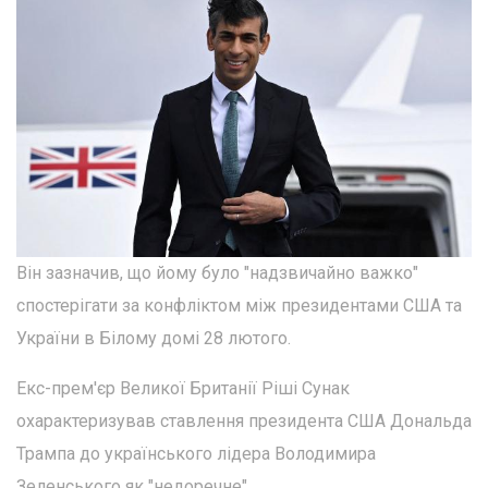
Він зазначив, що йому було "надзвичайно важко"
спостерігати за конфліктом між президентами США та
України в Білому домі 28 лютого.
Екс-прем'єр Великої Британії Ріші Сунак
охарактеризував ставлення президента США Дональда
Трампа до українського лідера Володимира
Зеленського як "недоречне".