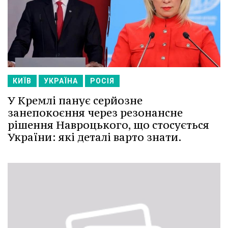
КИЇВ
УКРАЇНА
РОСІЯ
У Кремлі панує серйозне
занепокоєння через резонансне
рішення Навроцького, що стосується
України: які деталі варто знати.