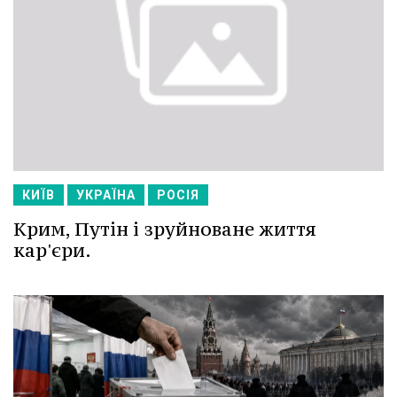
КИЇВ
УКРАЇНА
РОСІЯ
Крим, Путін і зруйноване життя
кар'єри.