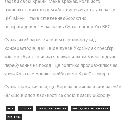
заради своєї країни. Мене вражає, коли його
називають диктатором або звинувачують у початку
цієї війни – таке ставлення абсолютно
несправедливе," – зазначив Сунак в інтерв'ю BBC.
Сунак, який зараз є членом парламенту від
консерваторів, двічі відвідував Україну як прем'єр-
міністр і був ключовим прихильником Києва під час
перебування на посаді. Ця політика продовжилася за
часів його наступника, лейбориста Кіра Стармера.
Сунак також визнав, що Європа повинна взяти на себе
більше відповідальності за свою власну оборону.
КИЇВ
ПОЛІТИК
ПРЕЗИДЕНТ УКРАЇНИ
ВОЛОДИМИР ЗЕЛЕНСЬКИЙ
ПОЛІТИКА