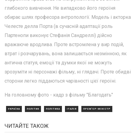
глибокого вивчення. Не випадково його героїня
обирає шлях професора антропології. Модель і акторка
Челесте делла Порта (в сучасній адаптації роль
Партенопи виконує Стефанія Сандреллі) дійсно
вражаюче вродлива. Проте встромлена у вир подій,
втрат і розчарувань, вона залишається незмінною, як
антична статуя, емоції та думки якої не можуть
зрозуміти ні персонажі фільму, ні глядачі. Проте обидві
сторони легко піддаються чарівності цієї героїні.
На головному фото - кадр з фільму "Благодать"
УКРАЇНА
ПОЛІТИК
ПОЛІТИКА
ІТАЛІЯ
ПРЕМ'ЄР-МІНІСТР
ЧИТАЙТЕ ТАКОЖ