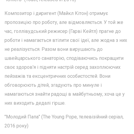
Композитор і диригент (Майкл Кітон) отримує
пропозицію про роботу, але відмовляється. У той же
час, голлівудський режисер (Гарві Кейтл) прагне до
роботи і намагається втілити свої ідеї, але жодна з них
не реалізується. Разом вони вирушають до
швейцарського санаторію, сподіваючись покращити
своє здоров'я і підняти настрій серед захоплюючих
пейзажів та ексцентричних особистостей. Вони
обговорюють дітей, згадують про минуле і
намагаються знайти радощі в майбутньому, хоча це у
них виходить дедалі гірше.
"Молодий Папа" (The Young Pope, телевізійний серіал,
2016 року)