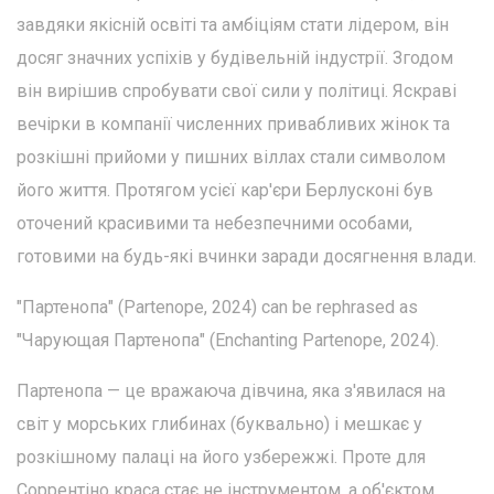
завдяки якісній освіті та амбіціям стати лідером, він
досяг значних успіхів у будівельній індустрії. Згодом
він вирішив спробувати свої сили у політиці. Яскраві
вечірки в компанії численних привабливих жінок та
розкішні прийоми у пишних віллах стали символом
його життя. Протягом усієї кар'єри Берлусконі був
оточений красивими та небезпечними особами,
готовими на будь-які вчинки заради досягнення влади.
"Партенопа" (Partenope, 2024) can be rephrased as
"Чарующая Партенопа" (Enchanting Partenope, 2024).
Партенопа — це вражаюча дівчина, яка з'явилася на
світ у морських глибинах (буквально) і мешкає у
розкішному палаці на його узбережжі. Проте для
Соррентіно краса стає не інструментом, а об'єктом