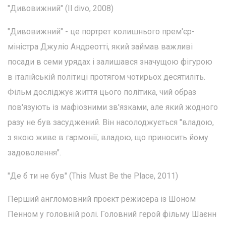
"Дивовижний" (Il divo, 2008)
"Дивовижний" - це портрет колишнього прем'єр-
міністра Джуліо Андреотті, який займав важливі
посади в семи урядах і залишався значущою фігурою
в італійській політиці протягом чотирьох десятиліть.
Фільм досліджує життя цього політика, чий образ
пов'язують із мафіозними зв'язками, але який жодного
разу не був засуджений. Він насолоджується "владою,
з якою живе в гармонії, владою, що приносить йому
задоволення".
"Де б ти не був" (This Must Be the Place, 2011)
Перший англомовний проєкт режисера із Шоном
Пенном у головній ролі. Головний герой фільму Шаєнн