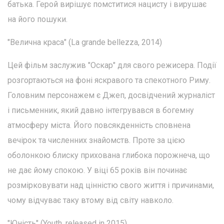
батька. Герой вирішує помститися нацисту і вирушає
на його пошуки.
"Велична краса" (La grande bellezza, 2014)
Цей фільм заслужив "Оскар" для свого режисера. Події
розгортаються на фоні яскравого та спекотного Риму.
Головним персонажем є Джеп, досвідчений журналіст
і письменник, який давно інтегрувався в богемну
атмосферу міста. Його повсякденність сповнена
вечірок та численних знайомств. Проте за цією
оболонкою блиску прихована глибока порожнеча, що
не дає йому спокою. У віці 65 років він починає
розмірковувати над цінністю свого життя і причинами,
чому відчуває таку втому від світу навколо.
"Юність" (Youth, released in 2015)