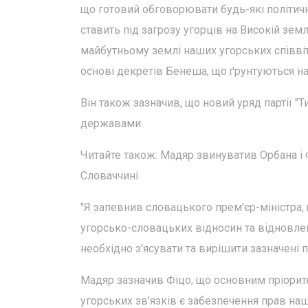
що готовий обговорювати будь-які політичні
ставить під загрозу угорців на Високій зе
майбутньому землі наших угорських співвіт
основі декретів Бенеша, що ґрунтуються на 
Він також зазначив, що новий уряд партії "
державами.
Читайте також: Мадяр звинуватив Орбана і 
Словаччині
"Я запевнив словацького прем'єр-міністра
угорсько-словацьких відносин та відновле
необхідно з'ясувати та вирішити зазначені п
Мадяр зазначив Фіцо, що основним пріорит
угорських зв'язків є забезпечення прав на