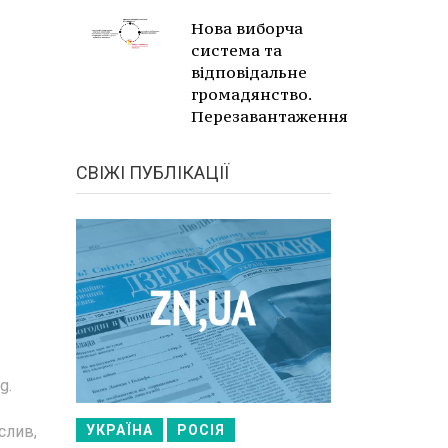
Нова виборча
система та
відповідальне
громадянство.
Перезавантаження
СВІЖІ ПУБЛІКАЦІЇ
g.
УКРАЇНА
РОСІЯ
слив,