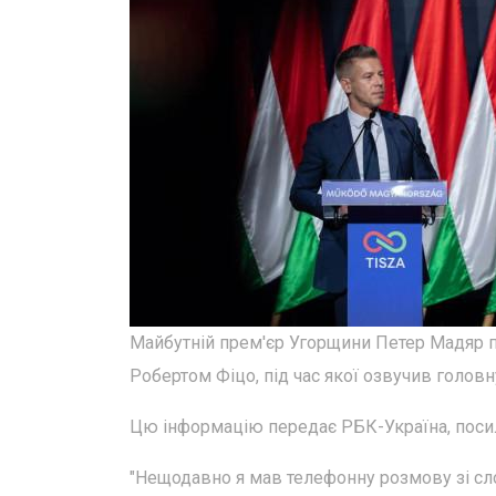
Майбутній прем'єр Угорщини Петер Мадяр п
Робертом Фіцо, під час якої озвучив голов
Цю інформацію передає РБК-Україна, посила
"Нещодавно я мав телефонну розмову зі сл