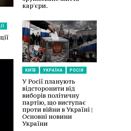
кар'єри.
ІЇ
ції
КИЇВ
УКРАЇНА
РОСІЯ
У Росії планують
відсторонити від
виборів політичну
партію, що виступає
проти війни в Україні |
Основні новини
України