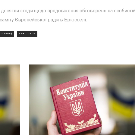
в досягли згоди щодо продовження обговорень на особисті
о саміту Європейської ради в Брюсселі.
ОЛІТИКА)
БРЮССЕЛЬ