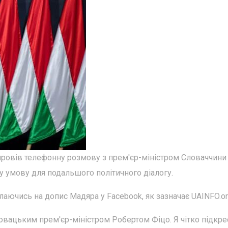
ровів телефонну розмову з прем'єр-міністром Словаччини
ну умову для подальшого політичного діалогу.
ючись на допис Мадяра у Facebook, як зазначає UAINFO.or
овацьким прем'єр-міністром Робертом Фіцо. Я чітко підкре