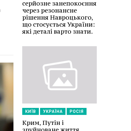
серйозне занепокоєння
через резонансне
й
рішення Навроцького,
що стосується України:
які деталі варто знати.
КИЇВ
УКРАЇНА
РОСІЯ
Крим, Путін і
зруйноване життя