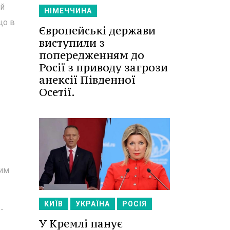
ий
НІМЕЧЧИНА
що в
Європейські держави
виступили з
попередженням до
Росії з приводу загрози
анексії Південної
Осетії.
цим
КИЇВ
УКРАЇНА
РОСІЯ
-
У Кремлі панує