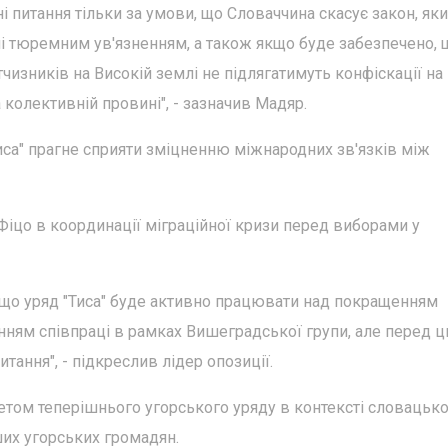
 питання тільки за умови, що Словаччина скасує закон, як
млі тюремним ув'язненням, а також якщо буде забезпечено, 
чизників на Високій землі не підлягатимуть конфіскації на
колективній провині", - зазначив Мадяр.
Тиса" прагне сприяти зміцненню міжнародних зв'язків між
Фіцо в координації міграційної кризи перед виборами у
, що уряд "Тиса" буде активно працювати над покращенням
нням співпраці в рамках Вишеградської групи, але перед 
итання", - підкреслив лідер опозиції.
етом теперішнього угорського уряду в контексті словацько
ших угорських громадян.