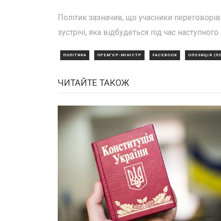
Політик зазначив, що учасники переговорі
зустрічі, яка відбудеться під час наступног
ПОЛІТИКА
ПРЕМ'ЄР-МІНІСТР
FACEBOOK
ОПОЗИЦІЯ (П
ЧИТАЙТЕ ТАКОЖ