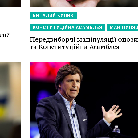
ВИТАЛИЙ КУЛИК
КОНСТИТУЦІЙНА АСАМБЛЕЯ
МАНІПУЛЯЦ
ев?
Передвиборчі маніпуляції опози
та Конституційна Асамблея