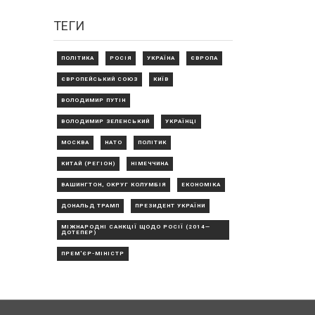
ТЕГИ
ПОЛІТИКА
РОСІЯ
УКРАЇНА
ЄВРОПА
ЄВРОПЕЙСЬКИЙ СОЮЗ
КИЇВ
ВОЛОДИМИР ПУТІН
ВОЛОДИМИР ЗЕЛЕНСЬКИЙ
УКРАЇНЦІ
МОСКВА
НАТО
ПОЛІТИК
КИТАЙ (РЕГІОН)
НІМЕЧЧИНА
ВАШИНГТОН, ОКРУГ КОЛУМБІЯ
ЕКОНОМІКА
ДОНАЛЬД ТРАМП
ПРЕЗИДЕНТ УКРАЇНИ
МІЖНАРОДНІ САНКЦІЇ ЩОДО РОСІЇ (2014—
ДОТЕПЕР)
ПРЕМ'ЄР-МІНІСТР