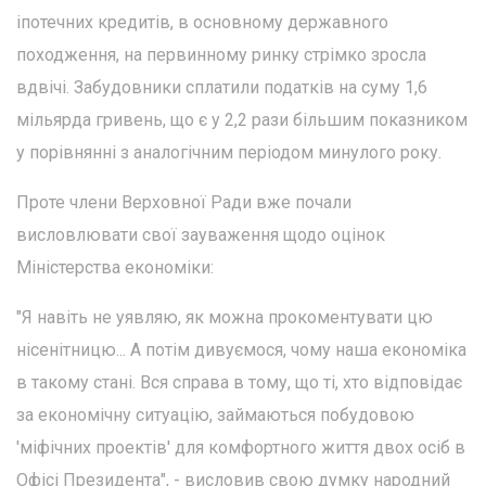
іпотечних кредитів, в основному державного
походження, на первинному ринку стрімко зросла
вдвічі. Забудовники сплатили податків на суму 1,6
мільярда гривень, що є у 2,2 рази більшим показником
у порівнянні з аналогічним періодом минулого року.
Проте члени Верховної Ради вже почали
висловлювати свої зауваження щодо оцінок
Міністерства економіки:
"Я навіть не уявляю, як можна прокоментувати цю
нісенітницю... А потім дивуємося, чому наша економіка
в такому стані. Вся справа в тому, що ті, хто відповідає
за економічну ситуацію, займаються побудовою
'міфічних проектів' для комфортного життя двох осіб в
Офісі Президента", - висловив свою думку народний