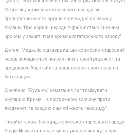
Цитата: "Визнання Кабінетом Міністрів України статусу
Меджлісу кримськотатарського народу як
представницького органу відповідно до Закону
України 'Про корінні народи України' стане значним
кроком у захисті прав кримськотатарського народу".
Деталі: Меджліс підтвердив, що кримськотатарський
народ залишається непохитним у своїй рішучості та
продовжує боротьбу за відновлення своїх прав на
батьківщині.
Дослівно: "Будь-які намагання легітимізувати
окупацію Криму ... є підтримкою злочину проти
людяності та зрадою пам'яті жертв геноциду".
Читайте також: Геноцид кримськотатарського народу:
Sürgünlik має стати частиною української культури