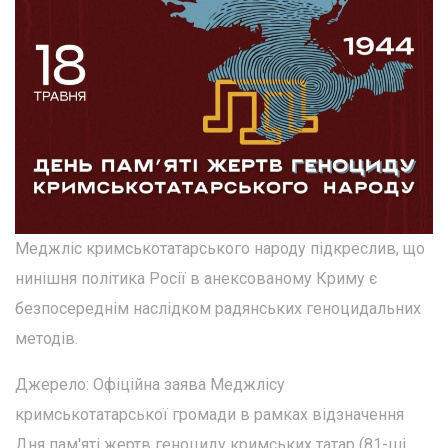
Меджліс кримськотатарського народу підкреслив, що
нинішня політика Росії в анексованому Криму є
безпосереднім наслідком радянських геноцидальних
методів.
Джерело: Офіційна заява Меджлісу
кримськотатарської громади в рамках відзначення
Дня пам'яті жертв геноциду кримських татар (81-ші