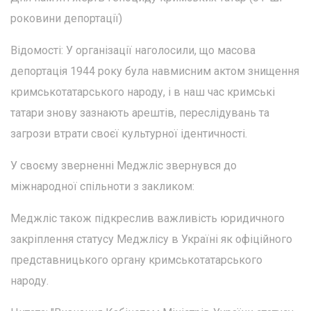
роковини депортації)
Відомості: У організації наголосили, що масова
депортація 1944 року була навмисним актом знищення
кримськотатарського народу, і в наш час кримські
татари знову зазнають арештів, переслідувань та
загрози втрати своєї культурної ідентичності.
У своєму зверненні Меджліс звернувся до
міжнародної спільноти з закликом:
Меджліс також підкреслив важливість юридичного
закріплення статусу Меджлісу в Україні як офіційного
представницького органу кримськотатарського
народу.