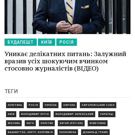
БУДАПЕШТ
КИЇВ
РОСІЯ
Уникає делікатних питань: Залужний
вразив усіх шокуючим вчинком
стосовно журналістів (ВІДЕО)
ТЕГИ
ПОЛІТИКА
РОСІЯ
УКРАЇНА
ЄВРОПА
ЄВРОПЕЙСЬКИЙ СОЮЗ
КИЇВ
ВОЛОДИМИР ПУТІН
ВОЛОДИМИР ЗЕЛЕНСЬКИЙ
УКРАЇНЦІ
МОСКВА
НАТО
ПОЛІТИК
КИТАЙ (РЕГІОН)
НІМЕЧЧИНА
ВАШИНГТОН, ОКРУГ КОЛУМБІЯ
ЕКОНОМІКА
ДОНАЛЬД ТРАМП