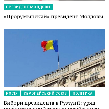
ПРЕЗИДЕНТ МОЛДОВЫ
»Прорумынский» президент Молдовы
РОСІЯ
ЄВРОПЕЙСЬКИЙ СОЮЗ
ПОЛІТИКА
Вибори президента в Румунії: уряд
повідомив про "сигнали російського