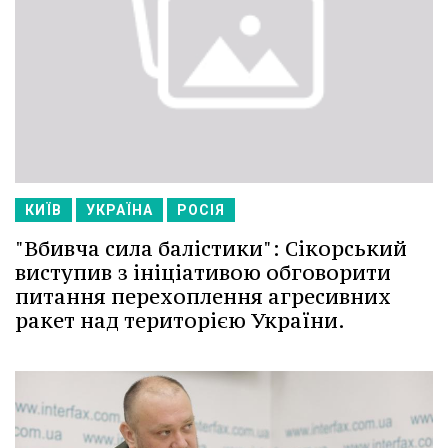
КИЇВ
УКРАЇНА
РОСІЯ
"Вбивча сила балістики": Сікорський
виступив з ініціативою обговорити
питання перехоплення агресивних
ракет над територією України.