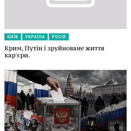
КИЇВ
УКРАЇНА
РОСІЯ
Крим, Путін і зруйноване життя
кар'єри.