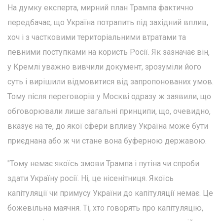
На думку експерта, мирний план Трампа фактично
передбачає, що Україна потрапить під західний вплив,
хоч і з частковими територіальними втратами та
певними поступками на користь Росії. Як зазначає він,
у Кремлі уважно вивчили документ, зрозуміли його
суть і вирішили відмовитися від запропонованих умов.
Тому після переговорів у Москві одразу ж заявили, що
обговорювали лише загальні принципи, що, очевидно,
вказує на те, до якої сфери впливу Україна може бути
приєднана або ж чи стане вона буферною державою.
"Тому немає якоїсь змови Трампа і путіна чи спроби
здати Україну росії. Ні, це нісенітниця. Якоїсь
капітуляції чи примусу України до капітуляції немає. Це
божевільна маячня. Ті, хто говорять про капітуляцію,