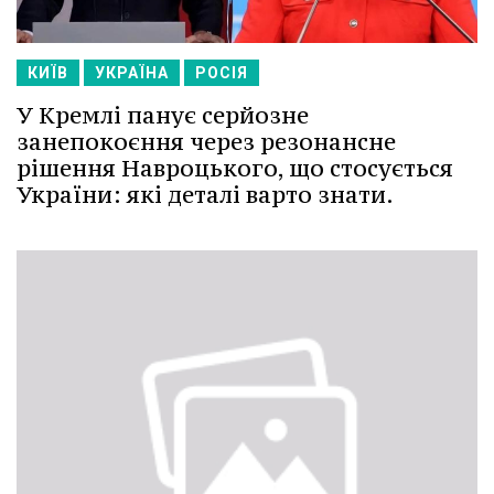
КИЇВ
УКРАЇНА
РОСІЯ
У Кремлі панує серйозне
занепокоєння через резонансне
рішення Навроцького, що стосується
України: які деталі варто знати.