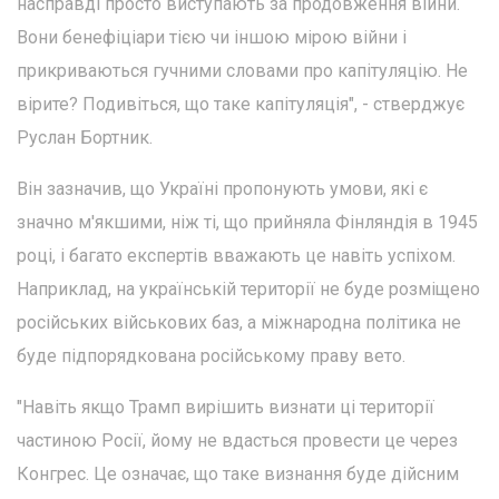
насправді просто виступають за продовження війни.
Вони бенефіціари тією чи іншою мірою війни і
прикриваються гучними словами про капітуляцію. Не
вірите? Подивіться, що таке капітуляція", - стверджує
Руслан Бортник.
Він зазначив, що Україні пропонують умови, які є
значно м'якшими, ніж ті, що прийняла Фінляндія в 1945
році, і багато експертів вважають це навіть успіхом.
Наприклад, на українській території не буде розміщено
російських військових баз, а міжнародна політика не
буде підпорядкована російському праву вето.
"Навіть якщо Трамп вирішить визнати ці території
частиною Росії, йому не вдасться провести це через
Конгрес. Це означає, що таке визнання буде дійсним