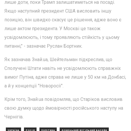
лише доти, поки Трамп залишатиметься на посаді.
Якщо наступний президент США висловить іншу
позицію, він швидко скасує це рішення, адже воно є
лише актом президента. У Москві це також
усвідомлюють, і тому проявляють стійкість у цьому
питанні," - зазначає Руслан Бортник.
Як зазначав Знай.ua, Шейтельман підкреслив, що
Сполучені Штати навіть не усвідомлюють справжніх
вимог Путіна, адже справа не лише у 50 км на Донбасі,
а й у концепції "Новоросії".
Крім того, Знай.ua повідомляв, що Старіков висловив
свою думку щодо ймовірності російського наступу на
Чернігів.
УКРАЇНА
РОСІЯ
ПОЛІТИКА
ДОНЕЦЬКИЙ ВУГІЛЬНИЙ БАСЕЙН