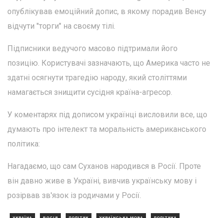
опублікував емоційний допис, в якому порадив Венсу
відчути "торги" на своєму тілі.
Підписники ведучого масово підтримали його
позицію. Користувачі зазначають, що Америка часто не
здатні осягнути трагедію народу, який століттями
намагається знищити сусідня країна-агресор.
У коментарях під дописом українці висловили все, що
думають про інтелект та моральність американського
політика:
Нагадаємо, що сам Суханов народився в Росії. Проте
він давно живе в Україні, вивчив українську мову і
розірвав зв'язок із родичами у Росії.
УКРАЇНА
РОСІЯ
ПОЛІТИК
УКРАЇНСЬКА МОВА
ПОЛІТИКА