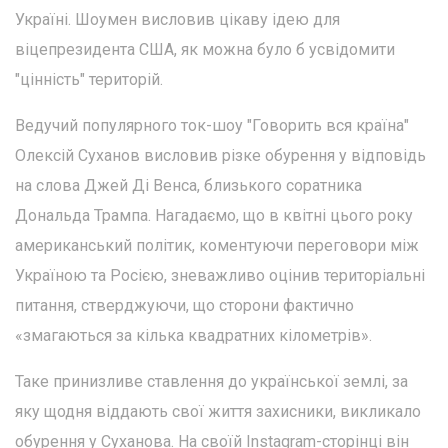
Україні. Шоумен висловив цікаву ідею для
віцепрезидента США, як можна було б усвідомити
"цінність" територій.
Ведучий популярного ток-шоу "Говорить вся країна"
Олексій Суханов висловив різке обурення у відповідь
на слова Джей Ді Венса, близького соратника
Дональда Трампа. Нагадаємо, що в квітні цього року
американський політик, коментуючи переговори між
Україною та Росією, зневажливо оцінив територіальні
питання, стверджуючи, що сторони фактично
«змагаються за кілька квадратних кілометрів».
Таке принизливе ставлення до української землі, за
яку щодня віддають свої життя захисники, викликало
обурення у Суханова. На своїй Instagram-сторінці він