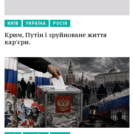
КИЇВ
УКРАЇНА
РОСІЯ
Крим, Путін і зруйноване життя
кар'єри.