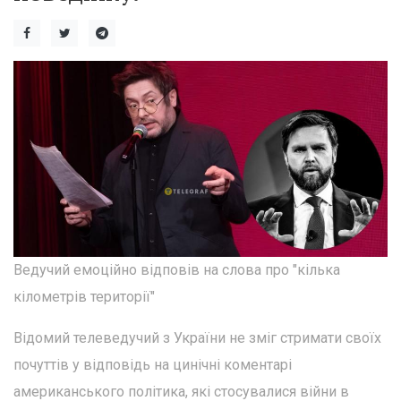
Ведучий емоційно відповів на слова про "кілька
кілометрів території"
Відомий телеведучий з України не зміг стримати своїх
почуттів у відповідь на цинічні коментарі
американського політика, які стосувалися війни в