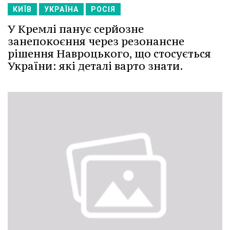
КИЇВ
УКРАЇНА
РОСІЯ
У Кремлі панує серйозне
занепокоєння через резонансне
рішення Навроцького, що стосується
України: які деталі варто знати.