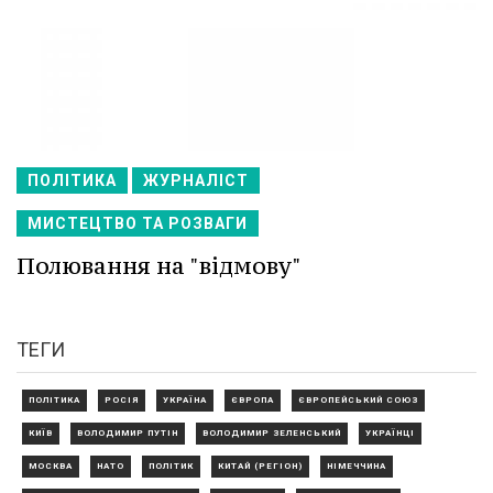
ПОЛІТИКА
ЖУРНАЛІСТ
МИСТЕЦТВО ТА РОЗВАГИ
Полювання на "відмову"
ТЕГИ
ПОЛІТИКА
РОСІЯ
УКРАЇНА
ЄВРОПА
ЄВРОПЕЙСЬКИЙ СОЮЗ
КИЇВ
ВОЛОДИМИР ПУТІН
ВОЛОДИМИР ЗЕЛЕНСЬКИЙ
УКРАЇНЦІ
МОСКВА
НАТО
ПОЛІТИК
КИТАЙ (РЕГІОН)
НІМЕЧЧИНА