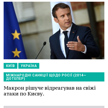
КИЇВ
УКРАЇНА
МІЖНАРОДНІ САНКЦІЇ ЩОДО РОСІЇ (2014—
ДОТЕПЕР)
Макрон рішуче відреагував на свіжі
атаки по Києву.