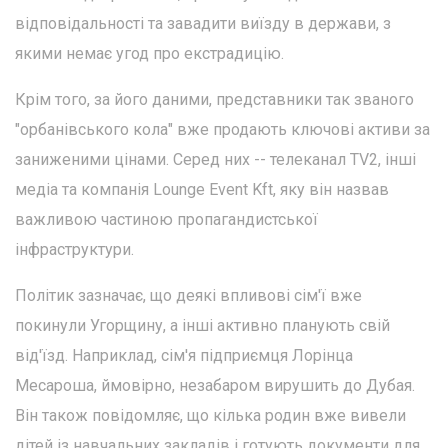
відповідальності та завадити виїзду в держави, з
якими немає угод про екстрадицію.
Крім того, за його даними, представники так званого
"орбанівського кола" вже продають ключові активи за
заниженими цінами. Серед них -- телеканал TV2, інші
медіа та компанія Lounge Event Kft, яку він назвав
важливою частиною пропагандистської
інфраструктури.
Політик зазначає, що деякі впливові сім'ї вже
покинули Угорщину, а інші активно планують свій
від'їзд. Наприклад, сім'я підприємця Лорінца
Месароша, ймовірно, незабаром вирушить до Дубая.
Він також повідомляє, що кілька родин вже вивели
дітей із навчальних закладів і готують документи для