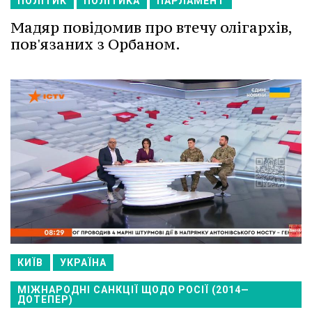
ПОЛІТИК
ПОЛІТИКА
ПАРЛАМЕНТ
Мадяр повідомив про втечу олігархів,
пов'язаних з Орбаном.
КИЇВ
УКРАЇНА
МІЖНАРОДНІ САНКЦІЇ ЩОДО РОСІЇ (2014—
ДОТЕПЕР)