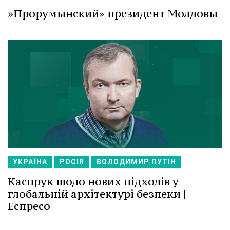
»Прорумынский» президент Молдовы
УКРАЇНА
РОСІЯ
ВОЛОДИМИР ПУТІН
Каспрук щодо нових підходів у
глобальній архітектурі безпеки |
Еспресо