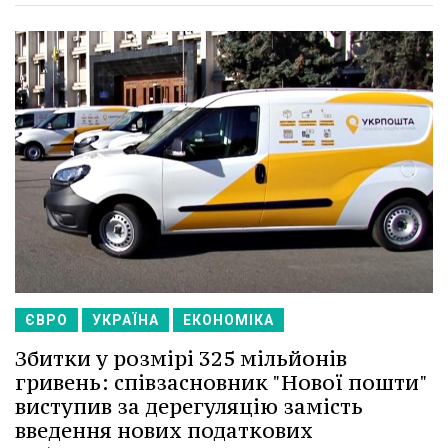
ЄВРО
УКРАЇНА
ЕКОНОМІКА
Збитки у розмірі 325 мільйонів
гривень: співзасновник "Нової пошти"
виступив за дерегуляцію замість
введення нових податкових