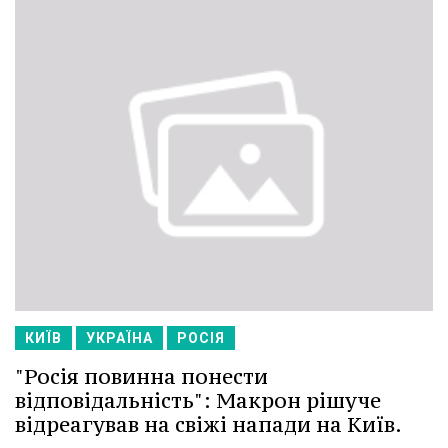
КИЇВ
УКРАЇНА
РОСІЯ
"Росія повинна понести
відповідальність": Макрон рішуче
відреагував на свіжі напади на Київ.