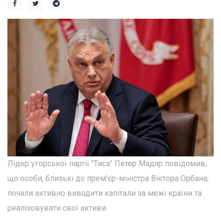
Лідер угорської партії "Тиса" Петер Мадяр повідомив,
що особи, близькі до прем'єр-міністра Віктора Орбана,
почали активно виводити капітали за межі країни та
реалізовувати свої активи.