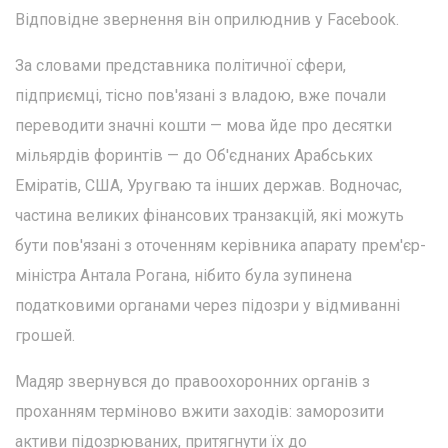
Відповідне звернення він оприлюднив у Facebook.
За словами представника політичної сфери,
підприємці, тісно пов'язані з владою, вже почали
переводити значні кошти — мова йде про десятки
мільярдів форинтів — до Об'єднаних Арабських
Еміратів, США, Уругваю та інших держав. Водночас,
частина великих фінансових транзакцій, які можуть
бути пов'язані з оточенням керівника апарату прем'єр-
міністра Антала Рогана, нібито була зупинена
податковими органами через підозри у відмиванні
грошей.
Мадяр звернувся до правоохоронних органів з
проханням терміново вжити заходів: заморозити
активи підозрюваних, притягнути їх до