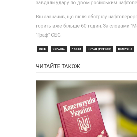
завдали удару по двом російським нафтоп
Він зазначив, що після обстрілу нафтопере
горить вже більше 60 годин. За словами "Ма
"Граф" СБС.
КИЇВ
УКРАЇНА
РОСІЯ
КИТАЙ (РЕГІОН)
ПОЛІТИКА
ЧИТАЙТЕ ТАКОЖ