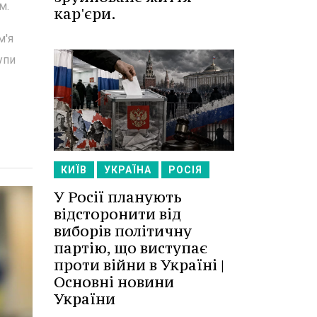
м.
кар'єри.
м'я
упи
КИЇВ
УКРАЇНА
РОСІЯ
У Росії планують
відсторонити від
виборів політичну
партію, що виступає
проти війни в Україні |
Основні новини
України