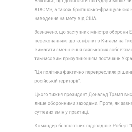
Важливо, що дозволяти такі удари може лиш
ATACMS, а також британсько-французьких к
наведення на мету від США.
Зазначено, що заступник міністра оборони Е
переконанням, що конфлікт з Китаєм на Ти
вимагати зменшення військових зобов'язань
тимчасовим призупиненням постачань Україні
"Ця політика фактично перекреслила рішенн
російській території".
Цього тижня президент Дональд Трамп вис
лише оборонними заходами. Проте, як зазн
суттєвих змін у практиці.
Командир безпілотних підрозділів Роберт "