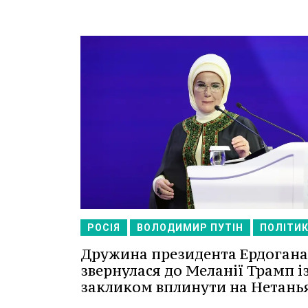
РОСІЯ
ВОЛОДИМИР ПУТІН
ПОЛІТИ
Дружина президента Ердогана
звернулася до Меланії Трамп і
закликом вплинути на Нетань