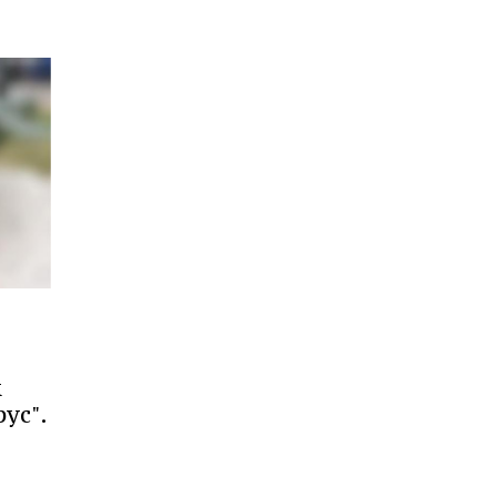
к
ус".