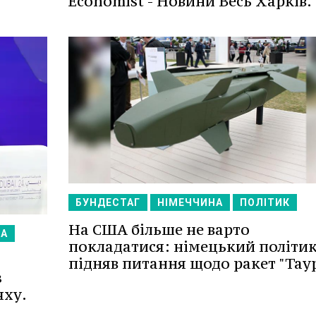
Economist - Новини Весь Харків.
БУНДЕСТАГ
НІМЕЧЧИНА
ПОЛІТИК
На США більше не варто
КА
покладатися: німецький політи
підняв питання щодо ракет "Таур
з
яху.