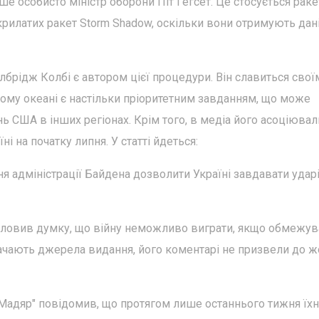
е особисто міністр оборони Піт Гегсет. Це стосується раке
рилатих ракет Storm Shadow, оскільки вони отримують дан
лбрідж Колбі є автором цієї процедури. Він славиться свої
хому океані є настільки пріоритетним завданням, що може
 США в інших регіонах. Крім того, в медіа його асоціювал
 на початку липня. У статті йдеться:
я адміністрації Байдена дозволити Україні завдавати удар
ловив думку, що війну неможливо виграти, якщо обмежув
ачають джерела видання, його коментарі не призвели до 
Мадяр" повідомив, що протягом лише останнього тижня їхн