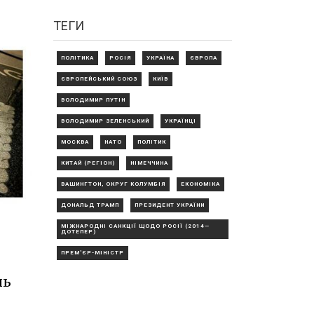
ТЕГИ
ПОЛІТИКА
РОСІЯ
УКРАЇНА
ЄВРОПА
ЄВРОПЕЙСЬКИЙ СОЮЗ
КИЇВ
ВОЛОДИМИР ПУТІН
ВОЛОДИМИР ЗЕЛЕНСЬКИЙ
УКРАЇНЦІ
МОСКВА
НАТО
ПОЛІТИК
КИТАЙ (РЕГІОН)
НІМЕЧЧИНА
ВАШИНГТОН, ОКРУГ КОЛУМБІЯ
ЕКОНОМІКА
ДОНАЛЬД ТРАМП
ПРЕЗИДЕНТ УКРАЇНИ
МІЖНАРОДНІ САНКЦІЇ ЩОДО РОСІЇ (2014—
ДОТЕПЕР)
ПРЕМ'ЄР-МІНІСТР
нь