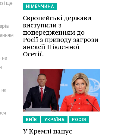
азі ще
НІМЕЧЧИНА
Європейські держави
виступили з
арів
попередженням до
ненням
Росії з приводу загрози
анексії Південної
Осетії.
о не
и
 на
вся
КИЇВ
УКРАЇНА
РОСІЯ
У Кремлі панує