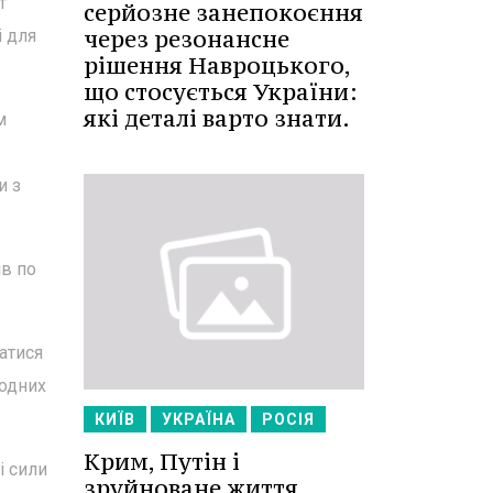
т
серйозне занепокоєння
через резонансне
і для
рішення Навроцького,
що стосується України:
які деталі варто знати.
м
и з
ів по
атися
жодних
КИЇВ
УКРАЇНА
РОСІЯ
Крим, Путін і
і сили
зруйноване життя