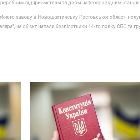
ереробним підприємствам та двом нафтопровідним станція
робного заводу в Новошахтинську Ростовської області полу
ляра", на об'єкт напали безпілотники 14-го полку СБС та гр