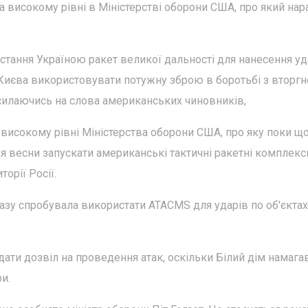
 високому рівні в Міністерстві оборони США, про який нар
стання Україною ракет великої дальності для нанесення уд
 Києва використовувати потужну зброю в боротьбі з вторг
посилаючись на слова американських чиновників,
 високому рівні Міністерства оборони США, про яку поки щ
ця весни запускати американські тактичні ракетні комплекс
орії Росії.
разу спробувала використати ATACMS для ударів по об'єктах
ти дозвіл на проведення атак, оскільки Білий дім намага
и.