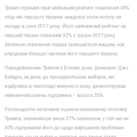
Трамп отримав свій найвищий рейтинг схвалення 49%
ппід час першого терміну невдовзі після вступу на
посаду в січні 2017 року. Його найнижчий рейтинг за
перший термін становив 33% у грудні 2017 року.
Загальне схвалення лідера залишається вищим, ніж
упродовж більшої частини його першого терміну.
Передувальник Трампа у Білому домі, демократ Джо
Байден, за день до президентських виборів, які
відбулися в листопаді минулого року, демонстрував
найнижчий рівень підтримки – всього 35%.
Респонденти негативно оцінили економічну політику
Трампа, зазначивши лише 37% схвалення, у той час як
30% підтримали його дії щодо вирішення проблеми
високих цін на життя — питання, яке також стало