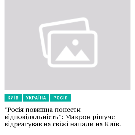
КИЇВ
УКРАЇНА
РОСІЯ
"Росія повинна понести
відповідальність": Макрон рішуче
відреагував на свіжі напади на Київ.