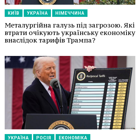
КИЇВ
УКРАЇНА
НІМЕЧЧИНА
Металургійна галузь під загрозою. Які
втрати очікують українську економіку
внаслідок тарифів Трампа?
УКРАЇНА
РОСІЯ
ЕКОНОМІКА