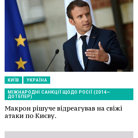
КИЇВ
УКРАЇНА
МІЖНАРОДНІ САНКЦІЇ ЩОДО РОСІЇ (2014—
ДОТЕПЕР)
Макрон рішуче відреагував на свіжі
атаки по Києву.