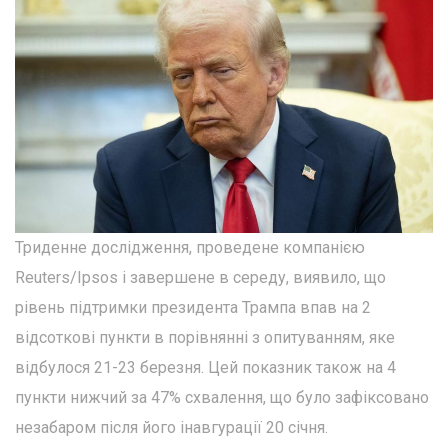
Триденне дослідження, проведене компанією
Reuters/Ipsos і завершене в середу, виявило, що
рівень підтримки президента Трампа впав на 2
відсоткові пункти в порівнянні з опитуванням, яке
відбулося 21-23 березня. Цей показник також на 4
пункти нижчий за 47% схвалення, що було зафіксовано
незабаром після його інавгурації 20 січня.