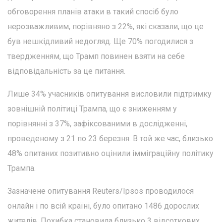
обговорення планів атаки в такий спосіб було
нерозважливим, порівняно з 22%, які сказали, що це
був нешкідливий недогляд. Ще 70% погодилися з
твердженням, що Трамп повинен взяти на себе
відповідальність за це питання.
Лише 34% учасників опитування висловили підтримку
зовнішній політиці Трампа, що є зниженням у
порівнянні з 37%, зафіксованими в дослідженні,
проведеному з 21 по 23 березня. В той же час, близько
48% опитаних позитивно оцінили імміграційну політику
Трампа.
Зазначене опитування Reuters/Ipsos проводилося
онлайн і по всій країні, було опитано 1486 дорослих
жителів. Похибка становила близько 3 відсоткових