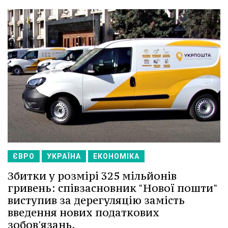
ЄВРО
УКРАЇНА
ЕКОНОМІКА
Збитки у розмірі 325 мільйонів
гривень: співзасновник "Нової пошти"
виступив за дерегуляцію замість
введення нових податкових
зобов'язань.