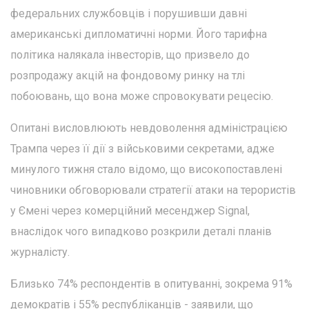
федеральних службовців і порушивши давні
американські дипломатичні норми. Його тарифна
політика налякала інвесторів, що призвело до
розпродажу акцій на фондовому ринку на тлі
побоювань, що вона може спровокувати рецесію.
Опитані висловлюють невдоволення адміністрацією
Трампа через її дії з військовими секретами, адже
минулого тижня стало відомо, що високопоставлені
чиновники обговорювали стратегії атаки на терористів
у Ємені через комерційний месенджер Signal,
внаслідок чого випадково розкрили деталі планів
журналісту.
Близько 74% респондентів в опитуванні, зокрема 91%
демократів і 55% республіканців - заявили, що