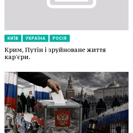
КИЇВ
УКРАЇНА
РОСІЯ
Крим, Путін і зруйноване життя
кар'єри.