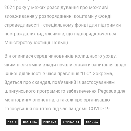
2024 року у межах розслідування про можливі
зловживання у розпорядженні коштами у Фонді
справедливості - спеціальному фонді для підтримки
постраждалих від злочинів, що підпорядковується
Міністерству юстиції Польщі.
Він опинився серед чиновників колишнього уряду,
яким після зміни влади почали ставити запитання щодо
їхньої діяльності в часи правління "ПіС". Зокрема,
йдеться про скандал, пов'язаний із застосуванням
шпигунського програмного забезпечення Pegasus для
моніторингу опонентів, а також про організацію
голосування поштою під час пандемії COVID-19.
РОСІЯ
ПОЛІТИКА
РЕКЛАМА
ЖУРНАЛІСТ
ПОЛЬЩА