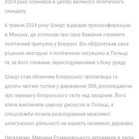
2024 року опинився в центрі великого політичного
скандалу.
6 травня 2024 року Шмідт відвідав пресконференцію
в Мінську, де оголосив про своє бажання отримати
політичний притулок у Білорусі. Він обґрунтував своє
рішення незгодою з політичною ситуацією в Польщі
та, за його словами, переслідуваннями з боку уряду.
Шмідт став обличчям білоруської пропаганди і є
досить частим гостем у державних ЗМІ, розповідаючи
про перевагу білоруського світу над західним. Його
втеча викликала широку дискусію в Польщі, а
спецслужби почали розслідування можливої
шпигунської діяльності на користь іноземної держави.
Нагадаємо, Марчина Романовського затримали в липні