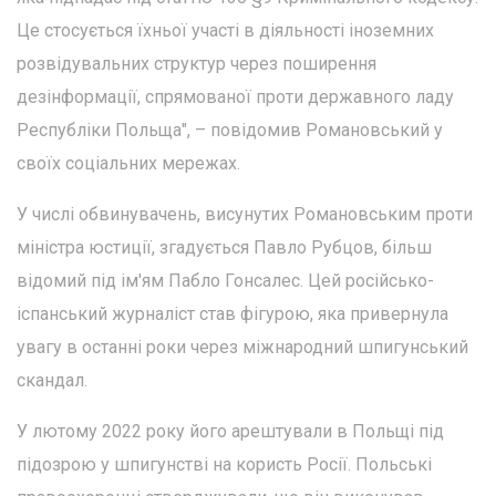
Це стосується їхньої участі в діяльності іноземних
розвідувальних структур через поширення
дезінформації, спрямованої проти державного ладу
Республіки Польща", – повідомив Романовський у
своїх соціальних мережах.
У числі обвинувачень, висунутих Романовським проти
міністра юстиції, згадується Павло Рубцов, більш
відомий під ім'ям Пабло Гонсалес. Цей російсько-
іспанський журналіст став фігурою, яка привернула
увагу в останні роки через міжнародний шпигунський
скандал.
У лютому 2022 року його арештували в Польщі під
підозрою у шпигунстві на користь Росії. Польські