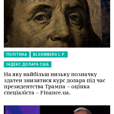
ПОЛІТИКА
BLOOMBERG L.P.
ІНДЕКС ДОЛАРА США
На яку найбільш низьку позначку
здатен знизитися курс долара під час
президентства Трампа – оцінка
спеціаліста – Finance.ua.