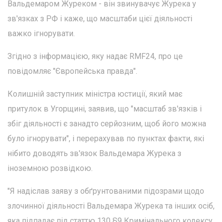
Вальдемаром Журеком - він звинувачує Журека у
зв'язках з РФ і каже, що масштаби цієї діяльності
важко ігнорувати.
Згідно з інформацією, яку надає RMF24, про це
повідомляє "Європейська правда".
Колишній заступник міністра юстиції, який має
притулок в Угорщині, заявив, що "масштаб зв'язків і
збіг діяльності є занадто серйозним, щоб його можна
було ігнорувати", і перерахував по пунктах факти, які
нібито доводять зв'язок Вальдемара Журека з
іноземною розвідкою.
"Я надіслав заяву з обґрунтованими підозрами щодо
злочинної діяльності Вальдемара Журека та інших осіб,
яка підпадає під статтю 130 §9 Кримінального кодексу.