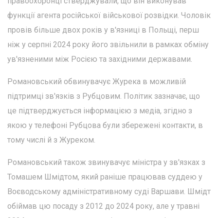
правоохоронці стверджували, що він виконував
функції агента російської військової розвідки. Чоловік
провів більше двох років у в'язниці в Польщі, перш
ніж у серпні 2024 року його звільнили в рамках обміну
ув'язненими між Росією та західними державами.
Романовський обвинувачує Журека в можливій
підтримці зв'язків з Рубцовим. Політик зазначає, що
це підтверджується інформацією з медіа, згідно з
якою у телефоні Рубцова були збережені контакти, в
тому числі й з Журеком.
Романовський також звинувачує міністра у зв'язках з
Томашем Шмідтом, який раніше працював суддею у
Воєводському адміністративному суді Варшави. Шмідт
обіймав цю посаду з 2012 до 2024 року, але у травні