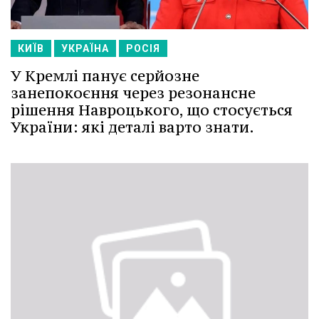
КИЇВ
УКРАЇНА
РОСІЯ
У Кремлі панує серйозне
занепокоєння через резонансне
рішення Навроцького, що стосується
України: які деталі варто знати.