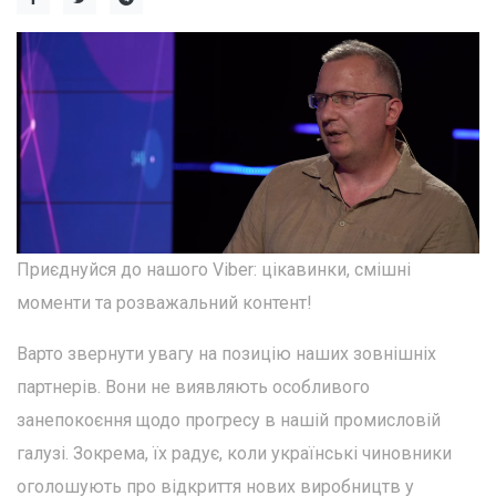
Приєднуйся до нашого Viber: цікавинки, смішні
моменти та розважальний контент!
Варто звернути увагу на позицію наших зовнішніх
партнерів. Вони не виявляють особливого
занепокоєння щодо прогресу в нашій промисловій
галузі. Зокрема, їх радує, коли українські чиновники
оголошують про відкриття нових виробництв у