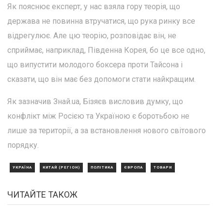
Як пояснює експерт, у нас взяла гору теорія, що
держава не повинна втручатися, що рука ринку все
відрегулює. Але цю теорію, розповідає він, не
сприймає, наприклад, Південна Корея, бо це все одно,
що випустити молодого боксера проти Тайсона і
сказати, що він має без допомоги стати найкращим.
Як зазначив Знай.ua, Бізяєв висловив думку, що
конфлікт між Росією та Україною є боротьбою не
лише за території, а за встановлення нового світового
порядку.
УКРАЇНА
КИТАЙ (РЕГІОН)
ПОЛІТИКА
ЄВРОПА
ТОВАРИ
ЧИТАЙТЕ ТАКОЖ