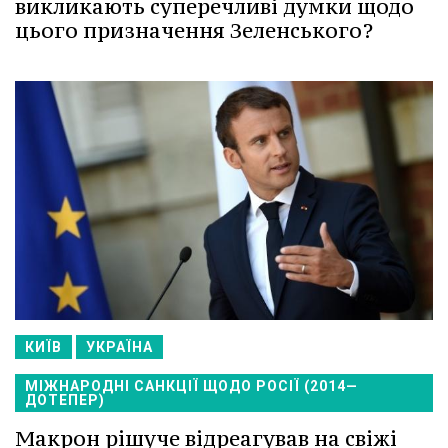
викликають суперечливі думки щодо
цього призначення Зеленського?
КИЇВ
УКРАЇНА
МІЖНАРОДНІ САНКЦІЇ ЩОДО РОСІЇ (2014—
ДОТЕПЕР)
Макрон рішуче відреагував на свіжі