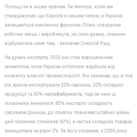
Польщі чи в інших країнах. Їм імпонує, коли ми
стверджуємо, що Європа є нашим тилом, а Україна
залишається виключно фронтом. Отже, створення
робочих місць і виробництв, на їхню думку, повинно
відбуватися саме там, - зазначає Олексій Кущ.
На думку експерта, 2025 рік став вирішальним
моментом, коли Україна остаточно відійшла від
розвитку власної промисловості. Він зазначає, що в той
рік країна експортувала 20% сировин, 20% складної
продукції та 60% напівфабрикатів, тоді як нині ці
показники змінилися: 80% експорту складають
сировини (раніше, до початку повномасштабної війни,
цей показник становив 60%), а частка складних товарів
залишилася на рівні 5%. За його словами, з 2005 року