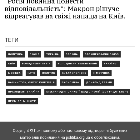
"Росія повинна понести
відповідальність": Макрон рішуче
відреагував на свіжі напади на Київ.
ТЕГИ
ПОЛІТИКА
РОСІЯ
УКРАЇНА
ЄВРОПА
ЄВРОПЕЙСЬКИЙ СОЮЗ
КИЇВ
ВОЛОДИМИР ПУТІН
ВОЛОДИМИР ЗЕЛЕНСЬКИЙ
УКРАЇНЦІ
МОСКВА
НАТО
ПОЛІТИК
КИТАЙ (РЕГІОН)
НІМЕЧЧИНА
ВАШИНГТОН, ОКРУГ КОЛУМБІЯ
ЕКОНОМІКА
ДОНАЛЬД ТРАМП
ПРЕЗИДЕНТ УКРАЇНИ
МІЖНАРОДНІ САНКЦІЇ ЩОДО РОСІЇ (2014—ДОТЕПЕР)
ПРЕМ'ЄР-МІНІСТР
Copyright © При повному або частковому відтворенні будь-яких
матеріалів посилання на politika.org.ua є обов'язковим.